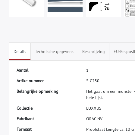
Details
Technische gegevens
Beschrijving
EU-Resposi
A
a
n
t
a
l
1
A
r
t
i
k
e
l
n
u
m
m
e
r
S
-
C
2
5
0
B
e
l
a
n
g
r
i
j
k
e
o
p
m
e
r
k
i
n
g
H
e
t
g
a
a
t
o
m
e
e
n
m
o
n
s
t
e
r
h
e
l
e
l
i
j
s
t
.
C
o
l
l
e
c
t
i
e
L
U
X
X
U
S
F
a
b
r
i
k
a
n
t
O
R
A
C
N
V
F
o
r
m
a
a
t
P
r
o
o
f
s
t
a
a
l
L
e
n
g
t
e
c
a
.
1
0
c