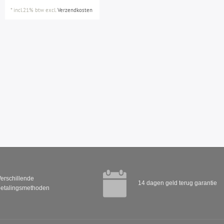
*
incl.21% btw
excl.
Verzendkosten
erschillende
14 dagen geld terug garantie
etalingsmethoden