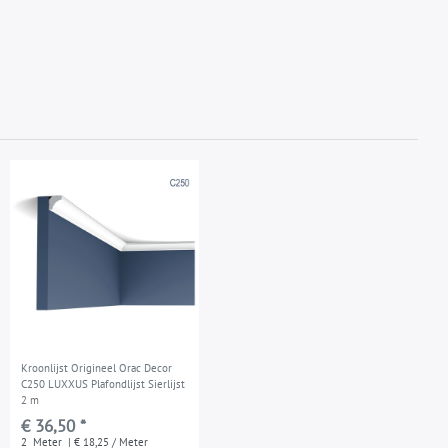
Kroonlijst Origineel Orac Decor
C250 LUXXUS Plafondlijst Sierlijst
2 m
€ 36,50 *
2
Meter
| € 18,25 / Meter