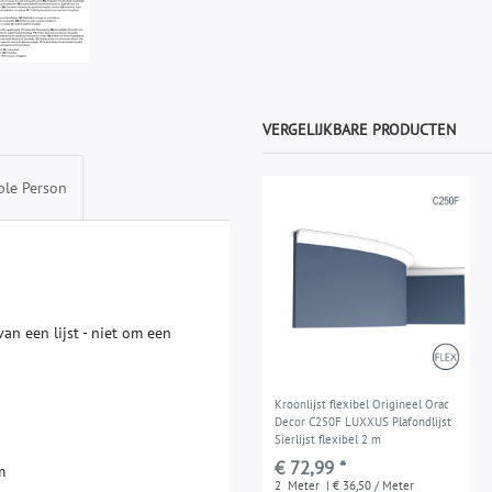
VERGELIJKBARE PRODUCTEN
ble Person
v
a
n
e
e
n
l
i
j
s
t
-
n
i
e
t
o
m
e
e
n
Kroonlijst flexibel Origineel Orac
Decor C250F LUXXUS Plafondlijst
Sierlijst flexibel 2 m
€ 72,99 *
m
2
Meter
| € 36,50 / Meter