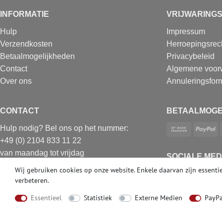
INFORMATIE
VRIJWARING
Hulp
Impressum
Verzendkosten
Herroepingsrec
Betaalmogelijkheden
Privacybeleid
Contact
Algemene voor
Over ons
Annuleringsform
CONTACT
BETAALMOGE
Hulp nodig? Bel ons op het nummer:
+49 (0) 2104 833 11 22
van maandag tot vrijdag
SOCIALE MED
van 10.00 tot 16.00 uur (MET)
Wij gebruiken cookies op onze website. Enkele daarvan zijn essentie
E-mail: info@profhome.nl
verbeteren.
Essentieel
Statistiek
Externe Medien
PayPa
© Copyright 2026 | e-Delux GmbH