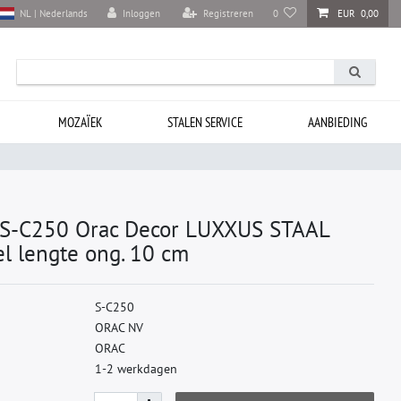
Inloggen
Registreren
0
EUR 0,00
NL | Nederlands
MOZAÏEK
STALEN SERVICE
AANBIEDING
-C250 Orac Decor LUXXUS STAAL
iel lengte ong. 10 cm
S
-
C
2
5
0
O
R
A
C
N
V
O
R
A
C
1-2 werkdagen