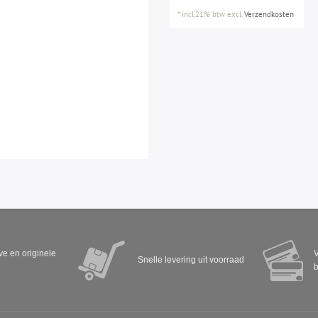
*
incl.21% btw
excl.
Verzendkosten
eve en originele
V
Snelle levering uit voorraad
b