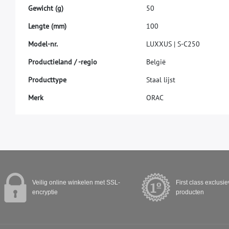
G
e
w
i
c
h
t
(
g
)
5
0
L
e
n
g
t
e
(
m
m
)
1
0
0
M
o
d
e
l
-
n
r
.
L
U
X
X
U
S
|
S
-
C
2
5
0
P
r
o
d
u
c
t
i
e
l
a
n
d
/
-
r
e
g
i
o
B
e
l
g
i
ë
P
r
o
d
u
c
t
t
y
p
e
S
t
a
a
l
l
i
j
s
t
M
e
r
k
O
R
A
C
Veilig online winkelen met SSL-
First class exclusi
encryptie
producten