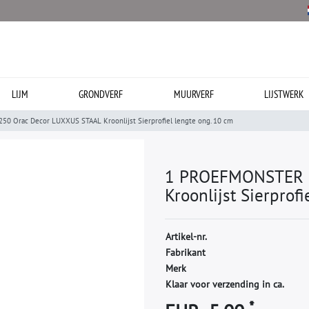
LIJM
GRONDVERF
MUURVERF
LIJSTWERK
 Orac Decor LUXXUS STAAL Kroonlijst Sierprofiel lengte ong. 10 cm
1 PROEFMONSTER S
Kroonlijst Sierprof
A
r
t
i
k
e
l
-
n
r
.
F
a
b
r
i
k
a
n
t
M
e
r
k
Klaar voor verzending in ca.
*