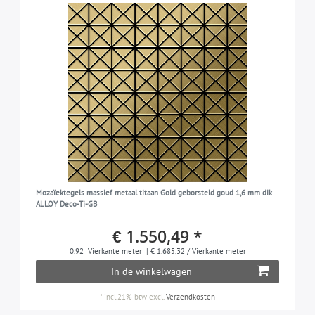
Mozaïektegels massief metaal titaan Gold geborsteld goud 1,6 mm dik
ALLOY Deco-Ti-GB
€ 1.550,49 *
0.92
Vierkante meter
| € 1.685,32 / Vierkante meter
In de winkelwagen
*
incl.21% btw
excl.
Verzendkosten