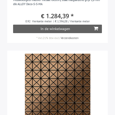
Mozaïektegels massief metaal roestvrij staal matglanzend grijs 1,6 mm
dik ALLOY Deco-S-S-MA
€ 1.284,39 *
0.92
Vierkante meter
| € 1.396,08 / Vierkante meter
In de winkelwagen
*
incl.21% btw
excl.
Verzendkosten