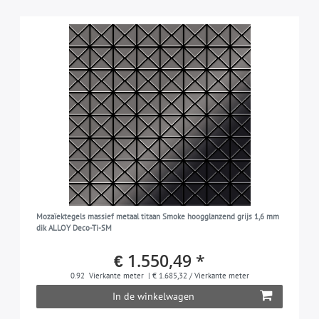
Mozaïektegels massief metaal titaan Smoke hoogglanzend grijs 1,6 mm
dik ALLOY Deco-Ti-SM
€ 1.550,49 *
0.92
Vierkante meter
| € 1.685,32 / Vierkante meter
In de winkelwagen