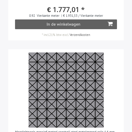
€ 1.777,01 *
0.92
Vierkante meter
| € 1.931,53 / Vierkante meter
In de winkelwagen
*
incl.21% btw
excl.
Verzendkosten