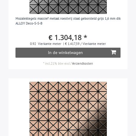
Mozaïektegels massief metaal roestvrij staal geborsteld grijs 1,6 mm dik
ALLOY Deco-S-S-B
€ 1.304,18 *
0.92
Vierkante meter
| € 1.417,59 / Vierkante meter
In de winkelwagen
*
incl.21% btw
excl.
Verzendkosten