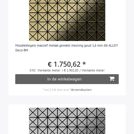
Mozaïektegels massief metaal gewalst messing goud 1,6 mm dik ALLOY
Deco-BM
€ 1.750,62 *
0.92
Vierkante meter
| € 1.902,85 / Vierkante meter
In de winkelwagen
*
incl.21% btw
excl.
Verzendkosten