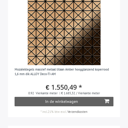
Mozaïektegels massief metaal titaan Amber hoogglanzend koperrood
1,6 mm dik ALLOY Deco-Ti-AM
€ 1.550,49 *
0.92
Vierkante meter
| € 1.685,32 / Vierkante meter
In de winkelwagen
*
incl.21% btw
excl.
Verzendkosten