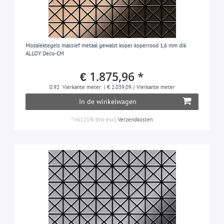
Mozaïektegels massief metaal gewalst koper koperrood 1,6 mm dik
ALLOY Deco-CM
€ 1.875,96 *
0.92
Vierkante meter
| € 2.039,09 / Vierkante meter
In de winkelwagen
*
incl.21% btw
excl.
Verzendkosten