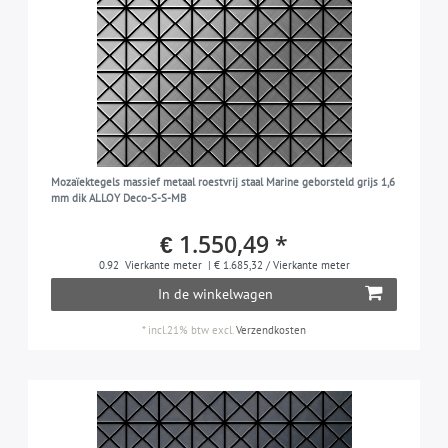
Mozaïektegels massief metaal roestvrij staal Marine geborsteld grijs 1,6
mm dik ALLOY Deco-S-S-MB
€ 1.550,49 *
0.92
Vierkante meter
| € 1.685,32 / Vierkante meter
In de winkelwagen
*
incl.21% btw
excl.
Verzendkosten