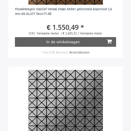
Mozaïektegels massief metaal titaan Amber geborsteld koperrood 1,6
mm dik ALLOY Deco-Ti-AB
€ 1.550,49 *
0.92
Vierkante meter
| € 1.685,32 / Vierkante meter
In de winkelwagen
*
incl.21% btw
excl.
Verzendkosten