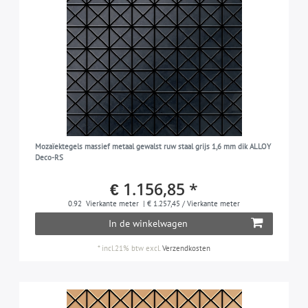
Mozaïektegels massief metaal gewalst ruw staal grijs 1,6 mm dik ALLOY
Deco-RS
€ 1.156,85 *
0.92
Vierkante meter
| € 1.257,45 / Vierkante meter
In de winkelwagen
*
incl.21% btw
excl.
Verzendkosten