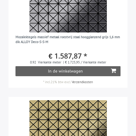
Mozaïektegels massief metaal roestvrij staal hoogglanzend grijs 1,6 mm
dik ALLOY Deco-S-S-M
€ 1.587,87 *
0.92
Vierkante meter
| € 1.725,95 / Vierkante meter
In de winkelwagen
*
incl.21% btw
excl.
Verzendkosten