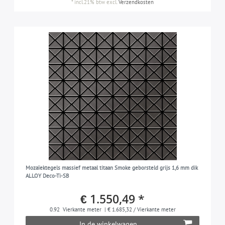
*
incl.21% btw
excl.
Verzendkosten
Mozaïektegels massief metaal titaan Smoke geborsteld grijs 1,6 mm dik
ALLOY Deco-Ti-SB
€ 1.550,49 *
0.92
Vierkante meter
| € 1.685,32 / Vierkante meter
In de winkelwagen