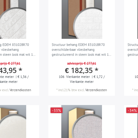
ng EDEM 83102BR70
Structuur behang EDEM 83101BR70
Struct
r vliesbehang
overschilderbaar vliesbehang
oversc
n steen look mat wit 1
gestructureerd in steen look mat wit 1
gestru
06 m2
doos 4 rollen 106 m2
doos 4
prijs € 277,61
adviesprijs € 277,61
43,95 *
€ 182,35 *
nte meter
| € 1,36 /
106
Vierkante meter
| € 1,72 /
1
rkante meter
Vierkante meter
w
excl.
Verzendkosten
*
incl.21% btw
excl.
Verzendkosten
*
in
-33%
-34%