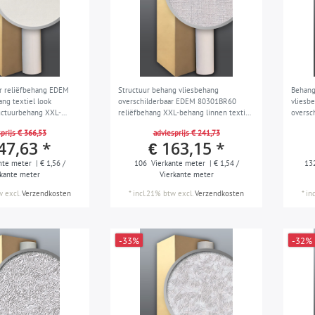
r reliëfbehang EDEM
Structuur behang vliesbehang
Behang
g textiel look
overschilderbaar EDEM 80301BR60
vliesb
uctuurbehang XXL-
reliëfbehang XXL-behang linnen textiel
oversc
llen 159 m2
imitatie wit 4 rol 106 m2
rollen
prijs € 366,53
adviesprijs € 241,73
47,63 *
€ 163,15 *
nte meter
| € 1,56 /
106
Vierkante meter
| € 1,54 /
13
rkante meter
Vierkante meter
w
excl.
Verzendkosten
*
incl.21% btw
excl.
Verzendkosten
*
in
-33%
-32%