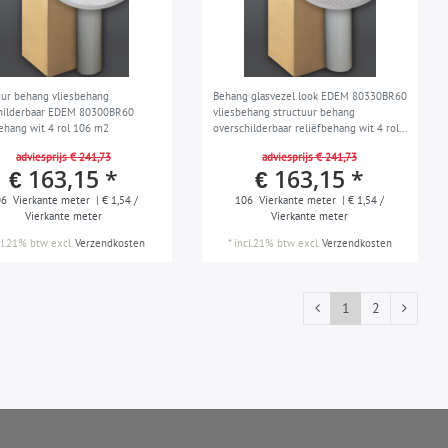
uur behang vliesbehang
Behang glasvezel look EDEM 80330BR60
hilderbaar EDEM 80300BR60
vliesbehang structuur behang
behang wit 4 rol 106 m2
overschilderbaar reliëfbehang wit 4 rol
106 m2
adviesprijs € 241,73
adviesprijs € 241,73
€ 163,15 *
€ 163,15 *
06
Vierkante meter
| € 1,54 /
106
Vierkante meter
| € 1,54 /
Vierkante meter
Vierkante meter
cl.21% btw
excl.
Verzendkosten
*
incl.21% btw
excl.
Verzendkosten
1
2