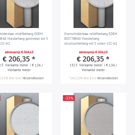
hilderbaar reliëfbehang EDEM
Overschilderbaar reliëfbehang EDEM
R60 Vliesbehang gestreept wit 5
80377BR60 Vliesbehang
 132 m2
structuurbehang wit 5 rollen 132 m2
adviesprijs € 304,13
adviesprijs € 304,13
€ 206,35 *
€ 206,35 *
2.5
Vierkante meter
| € 1,56 /
132.5
Vierkante meter
| € 1,56 /
Vierkante meter
Vierkante meter
cl.21% btw
excl.
Verzendkosten
*
incl.21% btw
excl.
Verzendkosten
-33%