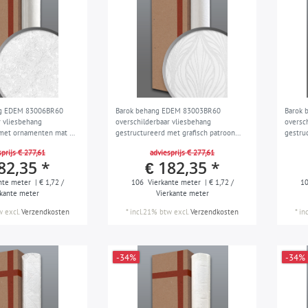
ng EDEM 83006BR60
Barok behang EDEM 83003BR60
Barok
r vliesbehang
overschilderbaar vliesbehang
oversc
 met ornamenten mat wit
gestructureerd met grafisch patroon
gestru
 106 m2
mat wit 1 doos 4 rollen 106 m2
1 doos
prijs € 277,61
adviesprijs € 277,61
82,35 *
€ 182,35 *
nte meter
| € 1,72 /
106
Vierkante meter
| € 1,72 /
1
rkante meter
Vierkante meter
w
excl.
Verzendkosten
*
incl.21% btw
excl.
Verzendkosten
*
in
-34%
-34%