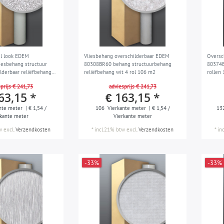
el look EDEM
Vliesbehang overschilderbaar EDEM
Oversc
esbehang structuur
80308BR60 behang structuurbehang
80374B
lderbaar reliëfbehang
reliëfbehang wit 4 rol 106 m2
rollen
2
prijs € 241,73
adviesprijs € 241,73
63,15 *
€ 163,15 *
nte meter
| € 1,54 /
106
Vierkante meter
| € 1,54 /
13
rkante meter
Vierkante meter
w
excl.
Verzendkosten
*
incl.21% btw
excl.
Verzendkosten
*
in
-33%
-33%