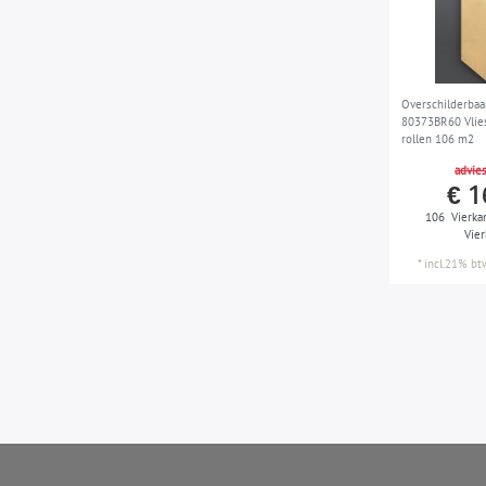
Overschilderbaa
80373BR60 Vlies
rollen 106 m2
advies
€ 1
106
Vierka
Vie
*
incl.21% bt