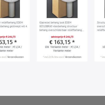
r reliëfbehang EDEM
Glasvezel behang look EDEM
Struct
behang gestreept wit 4
80310BR60 vliesbehang structuur
oversc
behang overschilderbaar reliëfbehang
reliëf
wit 4 rol 106 m2
prijs € 241,73
adviesprijs € 241,73
63,15 *
€ 163,15 *
nte meter
| € 1,54 /
106
Vierkante meter
| € 1,54 /
1
rkante meter
Vierkante meter
w
excl.
Verzendkosten
*
incl.21% btw
excl.
Verzendkosten
*
in