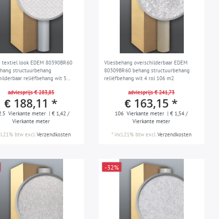
 textiel look EDEM 80390BR60
Vliesbehang overschilderbaar EDEM
ehang structuurbehang
80309BR60 behang structuurbehang
hilderbaar reliëfbehang wit 5
reliëfbehang wit 4 rol 106 m2
 132 m2
adviesprijs € 283,85
adviesprijs € 241,73
€ 188,11 *
€ 163,15 *
2.5
Vierkante meter
| € 1,42 /
106
Vierkante meter
| € 1,54 /
Vierkante meter
Vierkante meter
cl.21% btw
excl.
Verzendkosten
*
incl.21% btw
excl.
Verzendkosten
-32%