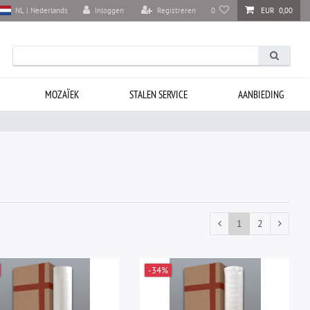
Inloggen
Registreren
0
EUR 0,00
NL | Nederlands
MOZAÏEK
STALEN SERVICE
AANBIEDING
1
2
-34%