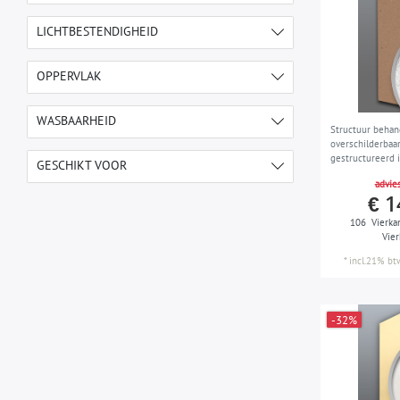
1,06 m x 25,00 m = 26,50 m2
30
LICHTBESTENDIGHEID
XXL
30
goed kleurbestendig
30
OPPERVLAK
gestructureerd
30
WASBAARHEID
Structuur beha
overschilderbaa
schuurbestendig
30
gestructureerd i
GESCHIKT VOOR
doos 4 rollen 1
advies
€ 1
woonkamer, slaapkamer, keuken,
30
kinderkamer, gang, etc.
106
Vierka
Vie
*
incl.21% bt
-32%