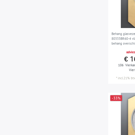
Behang glasvez
80333BR60-4 vli
behang overschi
wit 4 rol 106 m
advies
€ 1
106
Vierka
Vie
*
incl.21% bt
-33%