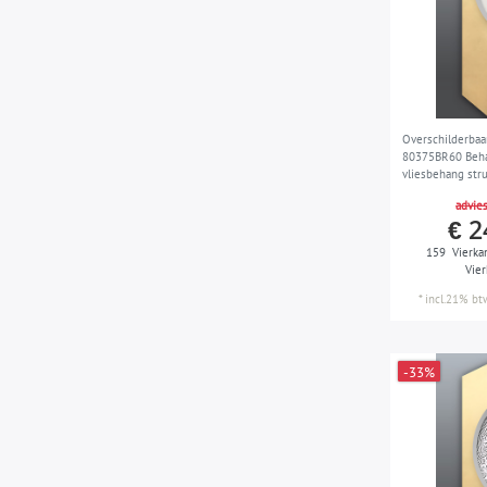
Overschilderbaa
80375BR60 Behan
vliesbehang str
behang wit 6 ro
advies
€ 2
159
Vierka
Vie
*
incl.21% bt
-33%