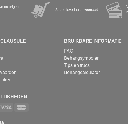
eve en originele
V
Snelle levering uit voorraad
b
SCLAUSULE
BRUIKBARE INFORMATIE
FAQ
ht
Behangsymbolen
Tips en trucs
waarden
Behangcalculator
ulier
LIJKHEDEN
IA