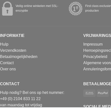
Veilig online winkelen met SSL-
First class exclusi
encryptie
producten
INFORMATIE
VRIJWARING
Hulp
Impressum
Verzendkosten
Herroepingsrec
Betaalmogelijkheden
Privacybeleid
Contact
Algemene voor
Over ons
Annuleringsform
CONTACT
BETAALMOGE
Hulp nodig? Bel ons op het nummer:
+49 (0) 2104 833 11 22
van maandag tot vrijdag
SOCIALE MED