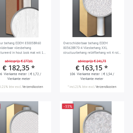
uur behang EDEM 83005BR60
Overschilderbaar behang EDEM
hilderbaar vliesbehang
80362BR70-4 Vliesbehang XXL
ctureerd in hout look mat wit 1
structuurbehang reliëfbehang wit 4 rol
 rollen 106 m2
106 m2
adviesprijs € 277,61
adviesprijs € 241,73
€ 182,35 *
€ 163,15 *
06
Vierkante meter
| € 1,72 /
106
Vierkante meter
| € 1,54 /
Vierkante meter
Vierkante meter
cl.21% btw
excl.
Verzendkosten
*
incl.21% btw
excl.
Verzendkosten
-33%