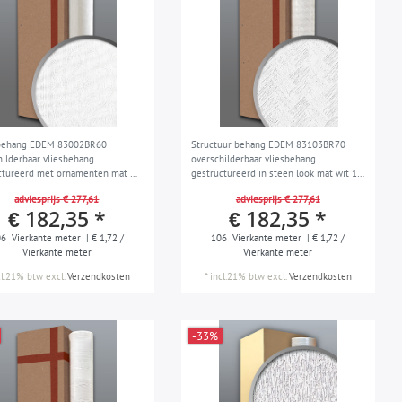
 behang EDEM 83002BR60
Structuur behang EDEM 83103BR70
hilderbaar vliesbehang
overschilderbaar vliesbehang
ctureerd met ornamenten mat wit
gestructureerd in steen look mat wit 1
 4 rollen 106 m2
doos 4 rollen 106 m2
adviesprijs € 277,61
adviesprijs € 277,61
€ 182,35 *
€ 182,35 *
06
Vierkante meter
| € 1,72 /
106
Vierkante meter
| € 1,72 /
Vierkante meter
Vierkante meter
cl.21% btw
excl.
Verzendkosten
*
incl.21% btw
excl.
Verzendkosten
-33%