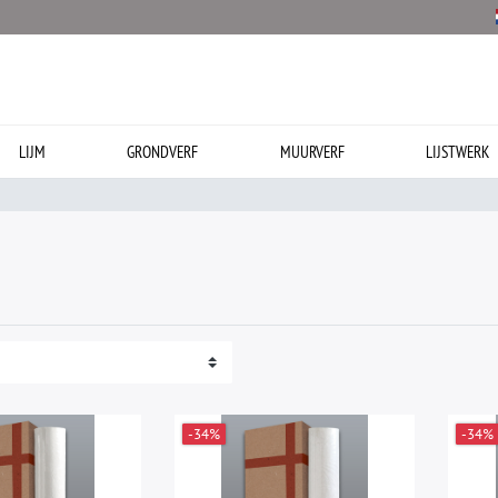
LIJM
GRONDVERF
MUURVERF
LIJSTWERK
-34%
-34%