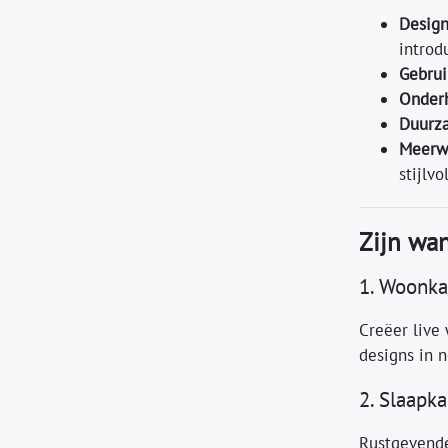
Design
introd
Gebrui
Onderh
Duurz
Meerwa
stijlvo
Zijn wan
1. Woonk
Creëer live
designs in n
2. Slaapk
Rustgevende