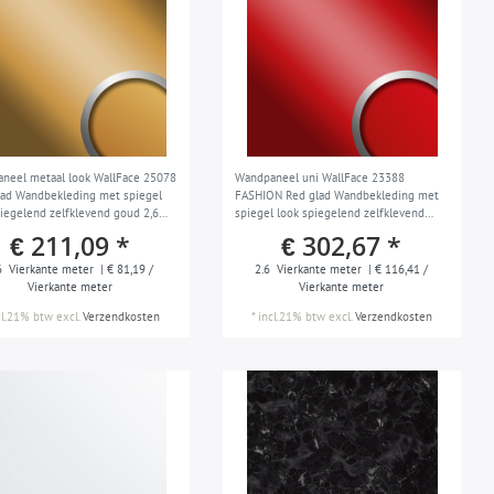
neel metaal look WallFace 25078
Wandpaneel uni WallFace 23388
lad Wandbekleding met spiegel
FASHION Red glad Wandbekleding met
piegelend zelfklevend goud 2,6
spiegel look spiegelend zelfklevend
slijtvast rood 2,6 m2
€ 211,09 *
€ 302,67 *
6
Vierkante meter
| € 81,19 /
2.6
Vierkante meter
| € 116,41 /
Vierkante meter
Vierkante meter
cl.21% btw
excl.
Verzendkosten
*
incl.21% btw
excl.
Verzendkosten