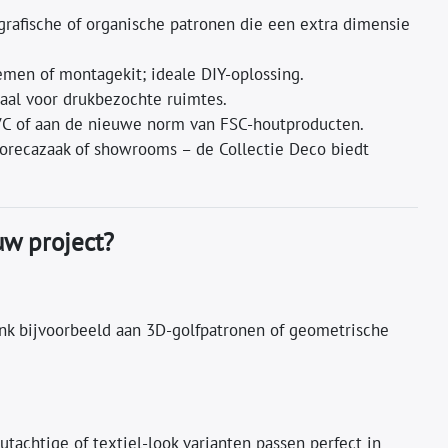
grafische of organische patronen die een extra dimensie
emen of montagekit; ideale DIY-oplossing.
eaal voor drukbezochte ruimtes.
PVC of aan de nieuwe norm van FSC-houtproducten.
horecazaak of showrooms – de Collectie Deco biedt
uw project?
k bijvoorbeeld aan 3D-golfpatronen of geometrische
achtige of textiel-look varianten passen perfect in