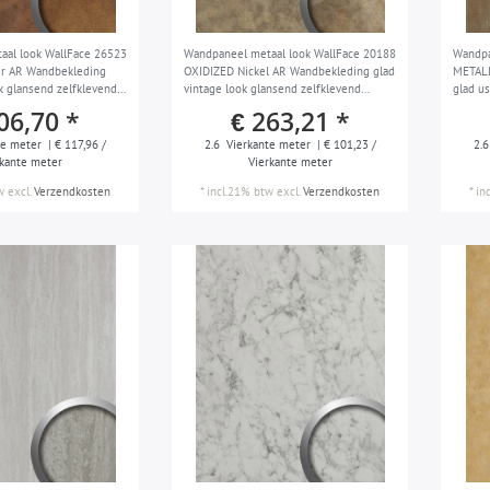
aal look WallFace 26523
Wandpaneel metaal look WallFace 20188
Wandpa
r AR Wandbekleding
OXIDIZED Nickel AR Wandbekleding glad
METALL
k glansend zelfklevend
vintage look glansend zelfklevend
glad u
n koperbruin 2,6 m2
slijtvast bruin terrabruin 2,6 m2
slijtva
06,70 *
€ 263,21 *
te meter
| € 117,96 /
2.6
Vierkante meter
| € 101,23 /
2.6
rkante meter
Vierkante meter
w
excl.
Verzendkosten
*
incl.21% btw
excl.
Verzendkosten
*
in