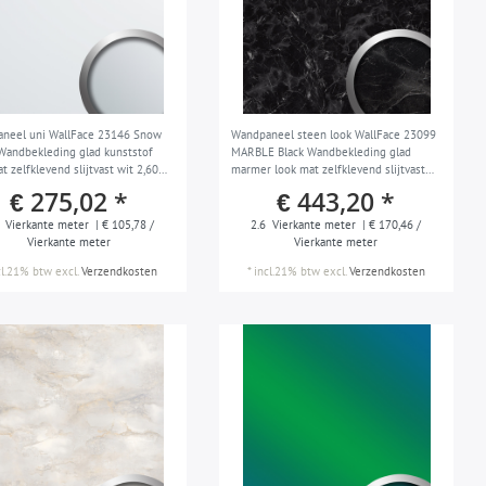
neel uni WallFace 23146 Snow
Wandpaneel steen look WallFace 23099
Wandbekleding glad kunststof
MARBLE Black Wandbekleding glad
t zelfklevend slijtvast wit 2,60
marmer look mat zelfklevend slijtvast
zwart grijs 2,60 m2
€ 275,02 *
€ 443,20 *
Vierkante meter
| € 105,78 /
2.6
Vierkante meter
| € 170,46 /
Vierkante meter
Vierkante meter
cl.21% btw
excl.
Verzendkosten
*
incl.21% btw
excl.
Verzendkosten