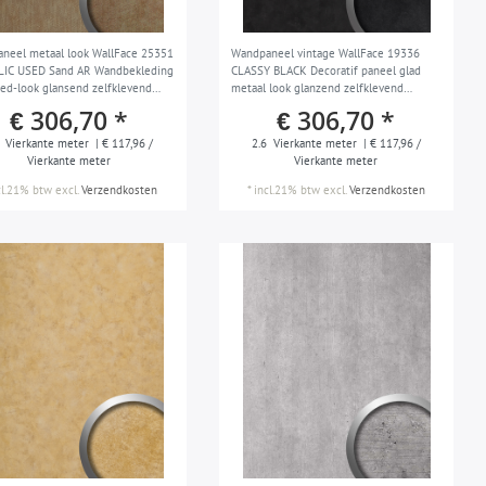
neel metaal look WallFace 25351
Wandpaneel vintage WallFace 19336
IC USED Sand AR Wandbekleding
CLASSY BLACK Decoratif paneel glad
sed-look glansend zelfklevend
metaal look glanzend zelfklevend
st grijs zand 2,6 m2
slijtvast zwart zwartgrijs 2,6 m2
€ 306,70 *
€ 306,70 *
Vierkante meter
| € 117,96 /
2.6
Vierkante meter
| € 117,96 /
Vierkante meter
Vierkante meter
cl.21% btw
excl.
Verzendkosten
*
incl.21% btw
excl.
Verzendkosten