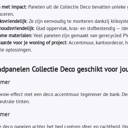
 met impact
: Panelen uit de Collectie Deco bevatten unieke 
uceren.
ksvriendelijk
: Ze zijn eenvoudig te monteren dankzij kliksyst
oudsvriendelijk
: Glad oppervlak, kras- en stofbestendig — id
ame materialen
: Veel panelen zijn gemaakt van gerecycled 
arde voor je woning of project
: Accentmuur, kantoordecor, 
lle oplossingen.
dpanelen Collectie Deco geschikt voor jo
amer
 wow-effect met een deco accentmuur tegenover de bank. Den
eutrale tinten.
amer
 deco panelen achter het bed creëren sfeer en zachtheid. Hout