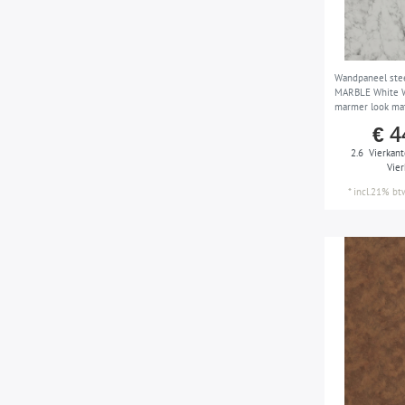
PVC-vrij
Wandpaneel ste
MARBLE White W
marmer look mat 
wit grijs 2,60 m
€ 4
2.6
Vierkant
Vie
*
incl.21% bt