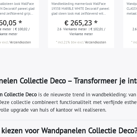
alksteen look WallFace
Wandbekleding marmerlook WallFace
Wandpa
 Decoratif paneel glad
19338 MARBLE WHITE Decoratif paneel
CLASSY
end zelfklevend grijs
glad steen look mat zelfklevend wit
metaal
grijswit 2,6 m2
slijtva
60,05 *
€ 265,23 *
e meter
| € 100,02 /
2.6
Vierkante meter
| € 102,01 /
2.6
rkante meter
Vierkante meter
w
excl.
Verzendkosten
*
incl.21% btw
excl.
Verzendkosten
*
in
elen Collectie Deco – Transformeer je in
 Collectie Deco
is de nieuwste trend in wandbekleding: van 
 Deze collectie combineert functionaliteit met verfijnde est
volle upgrade van huis of kantoor wil realiseren.
kiezen voor Wandpanelen Collectie Deco