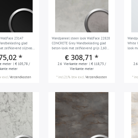
 WallFace 23147
Wandpaneel steen look WallFace 22828
Wandpa
Wandbekleding glad
CONCRETE Grey Wandbekleding glad
White 
at zelfklevend slijtvast
beton-look mat zelfklevend grijs 2,60
look ma
m2
m2
75,02 *
€ 308,71 *
e meter
| € 105,78 /
2.6
Vierkante meter
| € 118,73 /
2.6
rkante meter
Vierkante meter
w
excl.
Verzendkosten
*
incl.21% btw
excl.
Verzendkosten
*
in