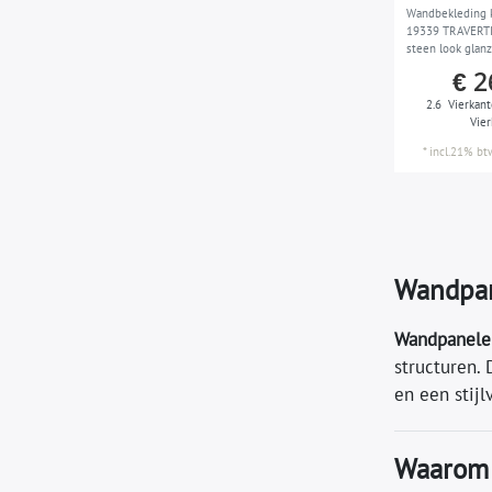
Wandbekleding k
19339 TRAVERTIN
steen look glanz
wit 2,6 m2
€ 2
2.6
Vierkant
Vie
*
incl.21% bt
Wandpan
Wandpanelen
structuren.
en een stijl
Waarom 