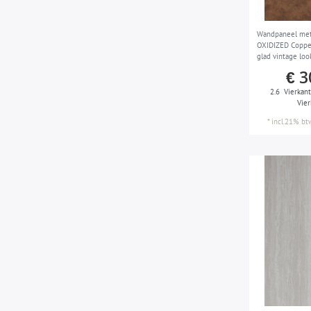
Wandpaneel met
OXIDIZED Coppe
glad vintage loo
slijtvast kopere
€ 3
2.6
Vierkan
Vie
*
incl.21% bt