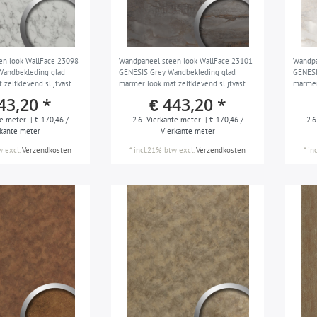
en look WallFace 23098
Wandpaneel steen look WallFace 23101
Wandpa
andbekleding glad
GENESIS Grey Wandbekleding glad
GENESI
zelfklevend slijtvast
marmer look mat zelfklevend slijtvast
marmer
2
grijs beige 2,60 m2
wit cr
43,20 *
€ 443,20 *
e meter
| € 170,46 /
2.6
Vierkante meter
| € 170,46 /
2.6
rkante meter
Vierkante meter
w
excl.
Verzendkosten
*
incl.21% btw
excl.
Verzendkosten
*
in