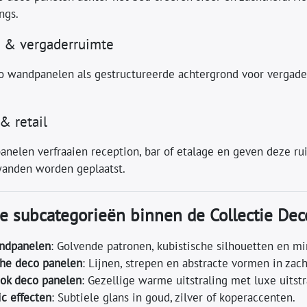
ngs.
r & vergaderruimte
o wandpanelen als gestructureerde achtergrond voor vergader
& retail
nelen verfraaien reception, bar of etalage en geven deze rui
anden worden geplaatst.
e subcategorieën binnen de Collectie Dec
ndpanelen
: Golvende patronen, kubistische silhouetten en min
che deco panelen
: Lijnen, strepen en abstracte vormen in zac
ok deco panelen
: Gezellige warme uitstraling met luxe uitst
ic effecten
: Subtiele glans in goud, zilver of koperaccenten.