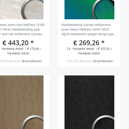
neel steen look WallFace 23100
Wandbekleding slijtvast zelfklevend
S White Wandbekleding glad
groen blauw WallFace 18443 DECO
 look mat zelfklevend slijtvast
AQUA wandpaneel spiegel design glans-
èmewit 2,60 m2
optiek 2,6 m2
€ 443,20 *
€ 269,26 *
Vierkante meter
| € 170,46 /
2.6
Vierkante meter
| € 103,56 /
Vierkante meter
Vierkante meter
cl.21% btw
excl.
Verzendkosten
*
incl.21% btw
excl.
Verzendkosten