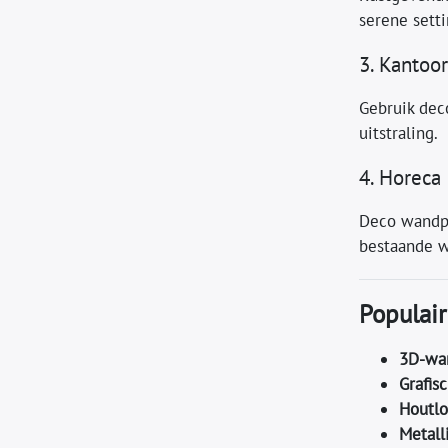
serene setti
3. Kantoo
Gebruik dec
uitstraling.
4. Horeca 
Deco wandpa
bestaande w
Populair
3D-wa
Grafis
Houtlo
Metall