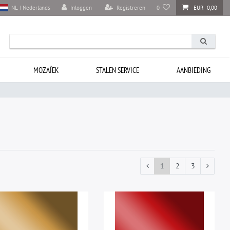
Inloggen
Registreren
0
EUR 0,00
NL | Nederlands
MOZAÏEK
STALEN SERVICE
AANBIEDING
1
2
3