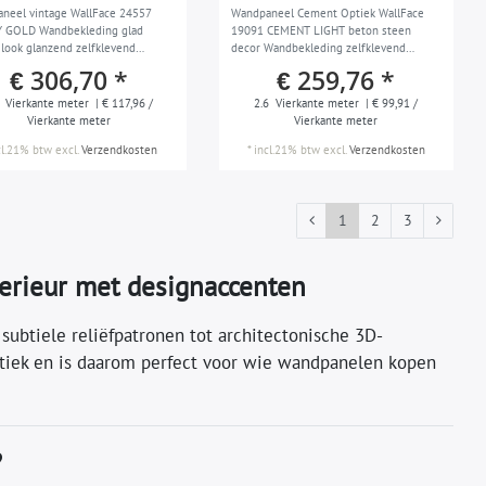
neel vintage WallFace 24557
Wandpaneel Cement Optiek WallFace
 GOLD Wandbekleding glad
19091 CEMENT LIGHT beton steen
 look glanzend zelfklevend
decor Wandbekleding zelfklevend
st goud 2,6 m2
lichtgrijs grijs 2,60 m2
€ 306,70 *
€ 259,76 *
Vierkante meter
| € 117,96 /
2.6
Vierkante meter
| € 99,91 /
Vierkante meter
Vierkante meter
cl.21% btw
excl.
Verzendkosten
*
incl.21% btw
excl.
Verzendkosten
1
2
3
terieur met designaccenten
subtiele reliëfpatronen tot architectonische 3D-
hetiek en is daarom perfect voor wie wandpanelen kopen
?