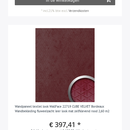
In de winkelwagen
*
incl.21% btw
excl.
Verzendkosten
Wandpaneel textiel look WallFace 22719 CUBE VELVET Bordeaux
Wandbekleding fluweelzacht leer look mat zelfklevend rood 2,60 m2
€ 397,41 *