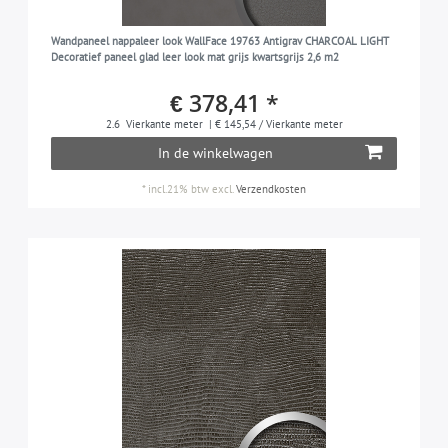
Wandpaneel nappaleer look WallFace 19763 Antigrav CHARCOAL LIGHT
Decoratief paneel glad leer look mat grijs kwartsgrijs 2,6 m2
€ 378,41 *
2.6
Vierkante meter
| € 145,54 / Vierkante meter
In de winkelwagen
*
incl.21% btw
excl.
Verzendkosten