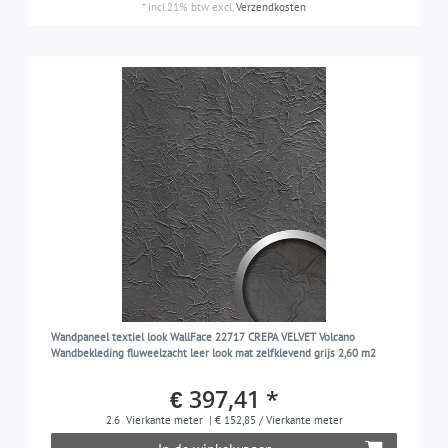
*
incl.21% btw
excl.
Verzendkosten
Wandpaneel textiel look WallFace 22717 CREPA VELVET Volcano
Wandbekleding fluweelzacht leer look mat zelfklevend grijs 2,60 m2
€ 397,41 *
2.6
Vierkante meter
| € 152,85 / Vierkante meter