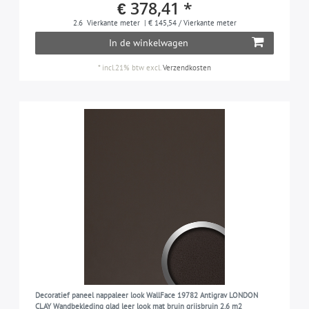
€ 378,41 *
2.6
Vierkante meter
| € 145,54 / Vierkante meter
In de winkelwagen
*
incl.21% btw
excl.
Verzendkosten
Decoratief paneel nappaleer look WallFace 19782 Antigrav LONDON
CLAY Wandbekleding glad leer look mat bruin grijsbruin 2,6 m2