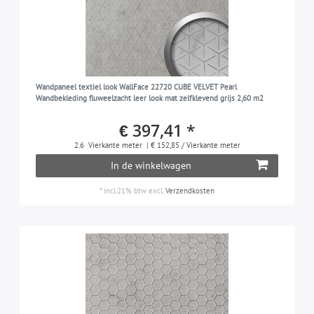
Wandpaneel textiel look WallFace 22720 CUBE VELVET Pearl
Wandbekleding fluweelzacht leer look mat zelfklevend grijs 2,60 m2
€ 397,41 *
2.6
Vierkante meter
| € 152,85 / Vierkante meter
In de winkelwagen
*
incl.21% btw
excl.
Verzendkosten