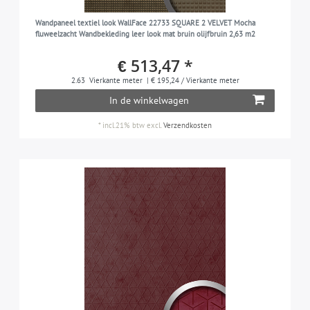
Wandpaneel textiel look WallFace 22733 SQUARE 2 VELVET Mocha
fluweelzacht Wandbekleding leer look mat bruin olijfbruin 2,63 m2
€ 513,47 *
2.63
Vierkante meter
| € 195,24 / Vierkante meter
In de winkelwagen
*
incl.21% btw
excl.
Verzendkosten