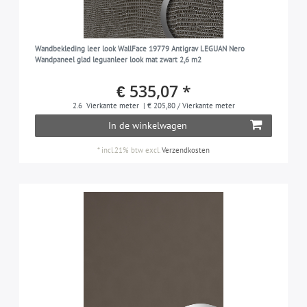
Wandbekleding leer look WallFace 19779 Antigrav LEGUAN Nero
Wandpaneel glad leguanleer look mat zwart 2,6 m2
€ 535,07 *
2.6
Vierkante meter
| € 205,80 / Vierkante meter
In de winkelwagen
*
incl.21% btw
excl.
Verzendkosten