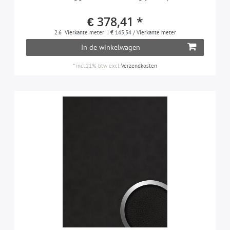
€ 378,41 *
2.6
Vierkante meter
| € 145,54 / Vierkante meter
In de winkelwagen
*
incl.21% btw
excl.
Verzendkosten