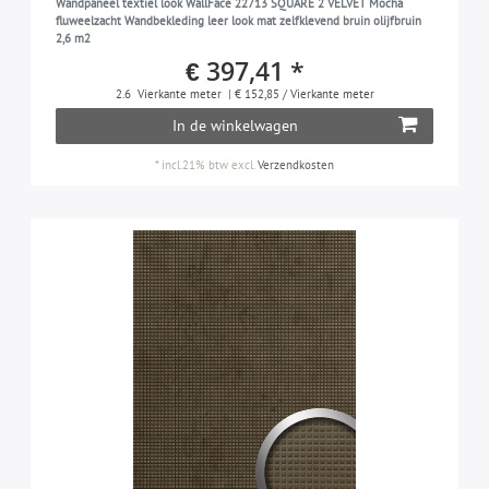
Wandpaneel textiel look WallFace 22713 SQUARE 2 VELVET Mocha
fluweelzacht Wandbekleding leer look mat zelfklevend bruin olijfbruin
2,6 m2
€ 397,41 *
2.6
Vierkante meter
| € 152,85 / Vierkante meter
In de winkelwagen
*
incl.21% btw
excl.
Verzendkosten