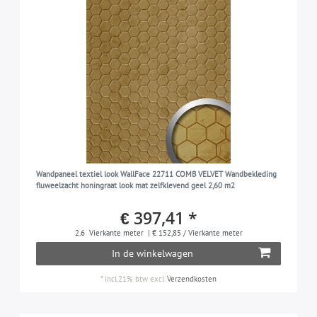
Wandpaneel textiel look WallFace 22711 COMB VELVET Wandbekleding
fluweelzacht honingraat look mat zelfklevend geel 2,60 m2
€ 397,41 *
2.6
Vierkante meter
| € 152,85 / Vierkante meter
In de winkelwagen
*
incl.21% btw
excl.
Verzendkosten