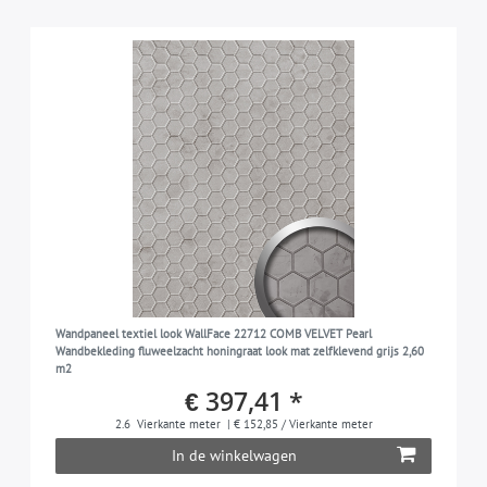
Wandpaneel textiel look WallFace 22712 COMB VELVET Pearl
Wandbekleding fluweelzacht honingraat look mat zelfklevend grijs 2,60
m2
€ 397,41 *
2.6
Vierkante meter
| € 152,85 / Vierkante meter
In de winkelwagen