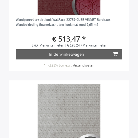
Wandpaneel textiel look WallFace 22739 CUBE VELVET Bordeaux
Wandbekleding fluweelzacht leer look mat rood 2,63 m2
€ 513,47 *
2.63
Vierkante meter
| € 195,24 / Vierkante meter
In de winkelwagen
*
incl.21% btw
excl.
Verzendkosten