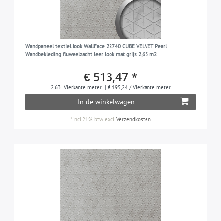
Wandpaneel textiel look WallFace 22740 CUBE VELVET Pearl
Wandbekleding fluweelzacht leer look mat grijs 2,63 m2
€ 513,47 *
2.63
Vierkante meter
| € 195,24 / Vierkante meter
In de winkelwagen
*
incl.21% btw
excl.
Verzendkosten