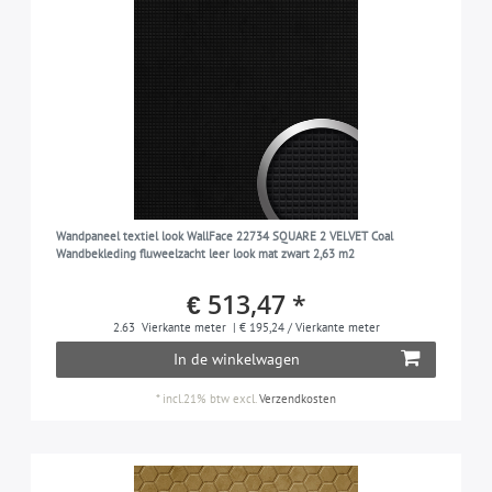
Wandpaneel textiel look WallFace 22734 SQUARE 2 VELVET Coal
Wandbekleding fluweelzacht leer look mat zwart 2,63 m2
€ 513,47 *
2.63
Vierkante meter
| € 195,24 / Vierkante meter
In de winkelwagen
*
incl.21% btw
excl.
Verzendkosten