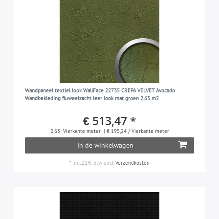
Wandpaneel textiel look WallFace 22735 CREPA VELVET Avocado
Wandbekleding fluweelzacht leer look mat groen 2,63 m2
€ 513,47 *
2.63
Vierkante meter
| € 195,24 / Vierkante meter
In de winkelwagen
*
incl.21% btw
excl.
Verzendkosten