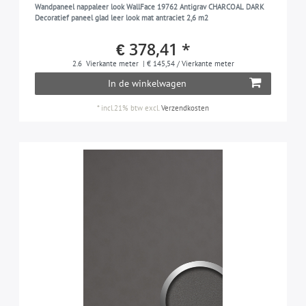
Wandpaneel nappaleer look WallFace 19762 Antigrav CHARCOAL DARK
Decoratief paneel glad leer look mat antraciet 2,6 m2
€ 378,41 *
2.6
Vierkante meter
| € 145,54 / Vierkante meter
In de winkelwagen
*
incl.21% btw
excl.
Verzendkosten