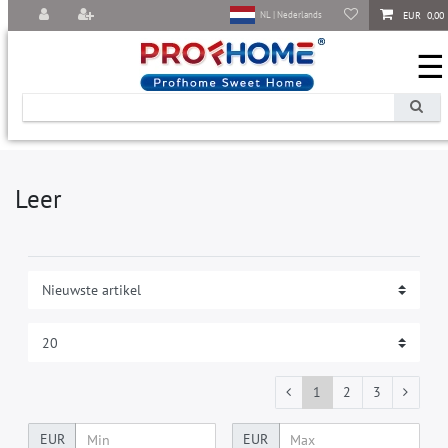
EUR 0,00
NL | Nederlands
☰
Leer
1
2
3
EUR
EUR