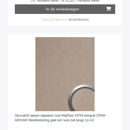
2.6
Vierkante meter
| € 152,85 / Vierkante meter
In de winkelwagen
*
incl.21% btw
excl.
Verzendkosten
Decoratief paneel nappaleer look WallFace 19794 Antigrav STONY
GROUND Wandbekleding glad leer look mat beige 2,6 m2