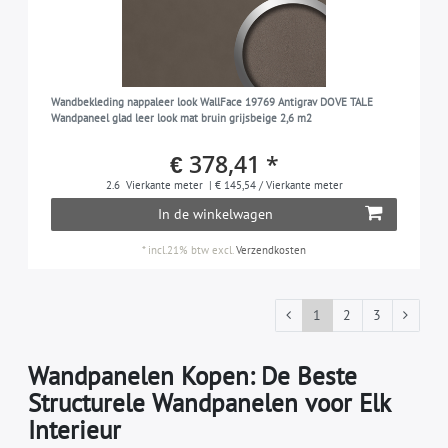
Wandbekleding nappaleer look WallFace 19769 Antigrav DOVE TALE
Wandpaneel glad leer look mat bruin grijsbeige 2,6 m2
€ 378,41 *
2.6
Vierkante meter
| € 145,54 / Vierkante meter
In de winkelwagen
*
incl.21% btw
excl.
Verzendkosten
1
2
3
Wandpanelen Kopen: De Beste
Structurele Wandpanelen voor Elk
Interieur