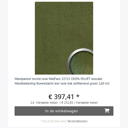
Wandpaneel textiel look WallFace 22715 CREPA VELVET Avocado
Wandbekleding fluweelzacht leer look mat zelfklevend groen 2,60 m2
€ 397,41 *
2.6
Vierkante meter
| € 152,85 / Vierkante meter
In de winkelwagen
*
incl.21% btw
excl.
Verzendkosten