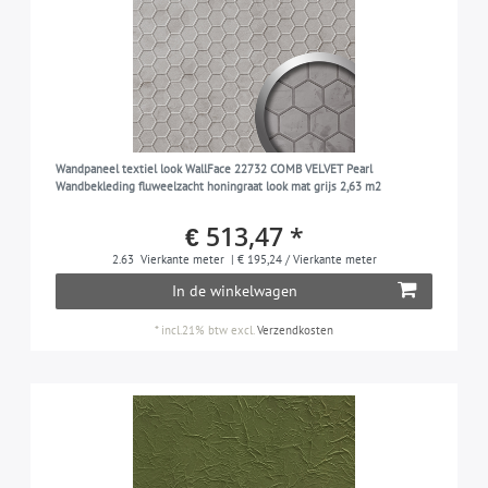
Wandpaneel textiel look WallFace 22732 COMB VELVET Pearl
Wandbekleding fluweelzacht honingraat look mat grijs 2,63 m2
€ 513,47 *
2.63
Vierkante meter
| € 195,24 / Vierkante meter
In de winkelwagen
*
incl.21% btw
excl.
Verzendkosten