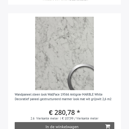
Wandpaneel steen look WallFace 19566 Antigrav MARBLE White
Decoratief paneel gestructureerd marmer look mat wit grijswit 2,6 m2
€ 280,78 *
2.6
Vierkante meter
| € 107,99 / Vierkante meter
In de winkelwagen