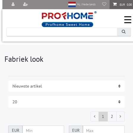
EUR 0,00
NL | Nederlands
☰
Fabriek look
1
2
EUR
EUR