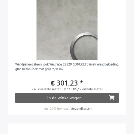
Wandpaneel steen look WallFace 22829 CONCRETE Grey Wandbekleding
glad beton-look mat grijs 2,60 m2
€ 301,23 *
2.6
Vierkante meter
| € 115,86 / Vierkante meter
In de winkelwagen
*
incl.21% btw
excl.
Verzendkosten