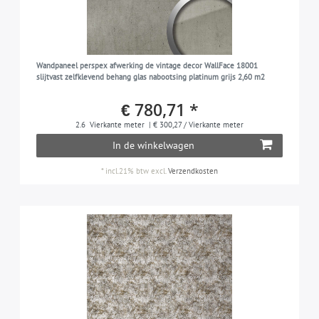
Wandpaneel perspex afwerking de vintage decor WallFace 18001
slijtvast zelfklevend behang glas nabootsing platinum grijs 2,60 m2
€ 780,71 *
2.6
Vierkante meter
| € 300,27 / Vierkante meter
In de winkelwagen
*
incl.21% btw
excl.
Verzendkosten