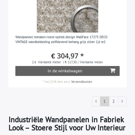
Wandpaneel metalen-roest-optiek design WallFace 17275 DECO
VINTAGE wandbekleding zelfklevend behang grijs zilver 2,6 m2
€ 304,97 *
2.6
Vierkante meter
| € 117,30 / Vierkante meter
In de winkelwagen
*
incl.21% btw
excl.
Verzendkosten
1
2
Industriële Wandpanelen in Fabriek
Look – Stoere Stijl voor Uw Interieur