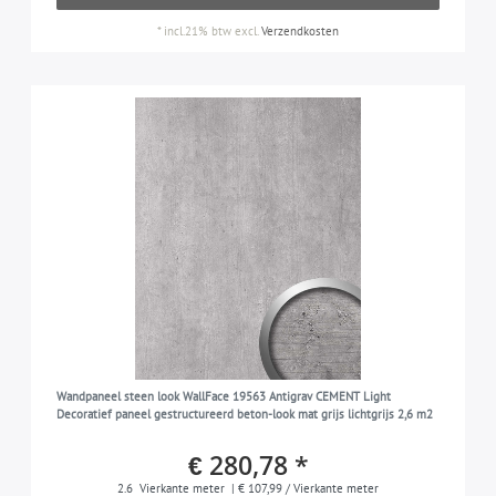
*
incl.21% btw
excl.
Verzendkosten
Wandpaneel steen look WallFace 19563 Antigrav CEMENT Light
Decoratief paneel gestructureerd beton-look mat grijs lichtgrijs 2,6 m2
€ 280,78 *
2.6
Vierkante meter
| € 107,99 / Vierkante meter