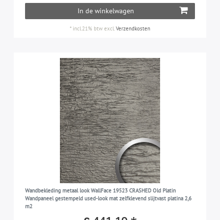
In de winkelwagen
*
incl.21% btw
excl.
Verzendkosten
Wandbekleding metaal look WallFace 19523 CRASHED Old Platin
Wandpaneel gestempeld used-look mat zelfklevend slijtvast platina 2,6
m2