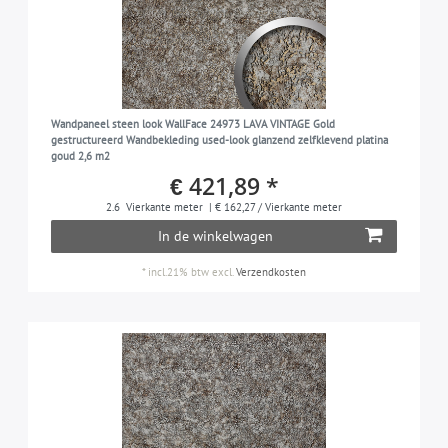
Wandpaneel steen look WallFace 24973 LAVA VINTAGE Gold
gestructureerd Wandbekleding used-look glanzend zelfklevend platina
goud 2,6 m2
€ 421,89 *
2.6
Vierkante meter
| € 162,27 / Vierkante meter
In de winkelwagen
*
incl.21% btw
excl.
Verzendkosten