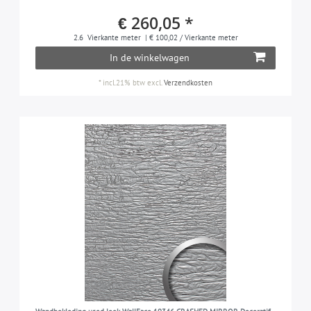
€ 260,05 *
2.6
Vierkante meter
| € 100,02 / Vierkante meter
In de winkelwagen
*
incl.21% btw
excl.
Verzendkosten