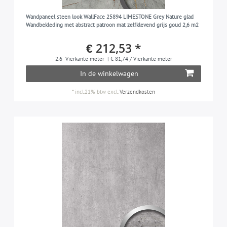
Wandpaneel steen look WallFace 25894 LIMESTONE Grey Nature glad
Wandbekleding met abstract patroon mat zelfklevend grijs goud 2,6 m2
€ 212,53 *
2.6
Vierkante meter
| € 81,74 / Vierkante meter
In de winkelwagen
*
incl.21% btw
excl.
Verzendkosten