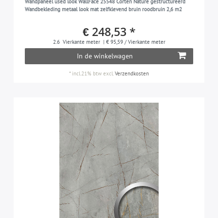
Wandpaneel used look WallFace 25548 Corten Nature gestructureerd
Wandbekleding metaal look mat zelfklevend bruin roodbruin 2,6 m2
€ 248,53 *
2.6
Vierkante meter
| € 95,59 / Vierkante meter
In de winkelwagen
*
incl.21% btw
excl.
Verzendkosten