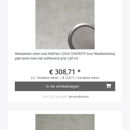
Wandpaneel steen look WallFace 22828 CONCRETE Grey Wandbekleding
glad beton-look mat zelfklevend grijs 2,60 m2
€ 308,71 *
2.6
Vierkante meter
| € 118,73 / Vierkante meter
In de winkelwagen
*
incl.21% btw
excl.
Verzendkosten