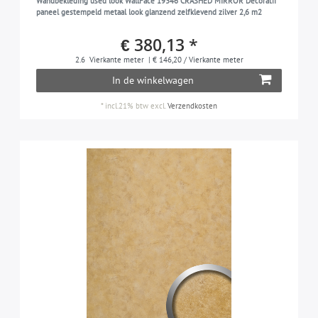
Wandbekleding used look WallFace 19346 CRASHED MIRROR Decoratif
paneel gestempeld metaal look glanzend zelfklevend zilver 2,6 m2
€ 380,13 *
2.6
Vierkante meter
| € 146,20 / Vierkante meter
In de winkelwagen
*
incl.21% btw
excl.
Verzendkosten