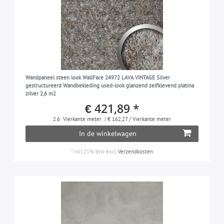
Wandpaneel steen look WallFace 24972 LAVA VINTAGE Silver
gestructureerd Wandbekleding used-look glanzend zelfklevend platina
zilver 2,6 m2
€ 421,89 *
2.6
Vierkante meter
| € 162,27 / Vierkante meter
In de winkelwagen
*
incl.21% btw
excl.
Verzendkosten