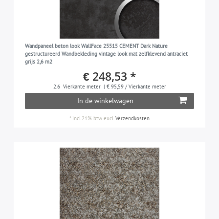
Wandpaneel beton look WallFace 25515 CEMENT Dark Nature
gestructureerd Wandbekleding vintage look mat zelfklevend antraciet
grijs 2,6 m2
€ 248,53 *
2.6
Vierkante meter
| € 95,59 / Vierkante meter
In de winkelwagen
*
incl.21% btw
excl.
Verzendkosten