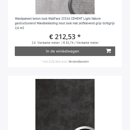
Wandpaneel beton look WallFace 25516 CEMENT Light Nature
gestructureerd Wandbekleding hout look mat zelfklevend grijs lichtgrijs
2,6 m2
€ 212,53 *
2.6
Vierkante meter
| € 81,74 / Vierkante meter
In de winkelwagen
*
incl.21% btw
excl.
Verzendkosten