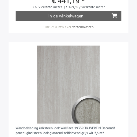
€ 441,19 *
2.6
Vierkante meter
| € 169,69 / Vierkante meter
In de winkelwagen
*
incl.21% btw
excl.
Verzendkosten
Wandbekleding kalksteen look WallFace 19339 TRAVERTIN Decoratif
paneel glad steen look glanzend zelfklevend grijs wit 2,6 m2