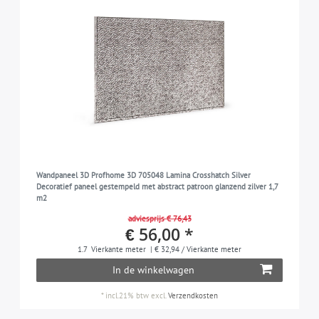
Wandpaneel 3D Profhome 3D 705048 Lamina Crosshatch Silver
Decoratief paneel gestempeld met abstract patroon glanzend zilver 1,7
m2
adviesprijs € 76,43
€ 56,00 *
1.7
Vierkante meter
| € 32,94 / Vierkante meter
In de winkelwagen
*
incl.21% btw
excl.
Verzendkosten