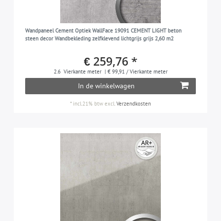
Wandpaneel Cement Optiek WallFace 19091 CEMENT LIGHT beton
steen decor Wandbekleding zelfklevend lichtgrijs grijs 2,60 m2
€ 259,76 *
2.6
Vierkante meter
| € 99,91 / Vierkante meter
In de winkelwagen
*
incl.21% btw
excl.
Verzendkosten