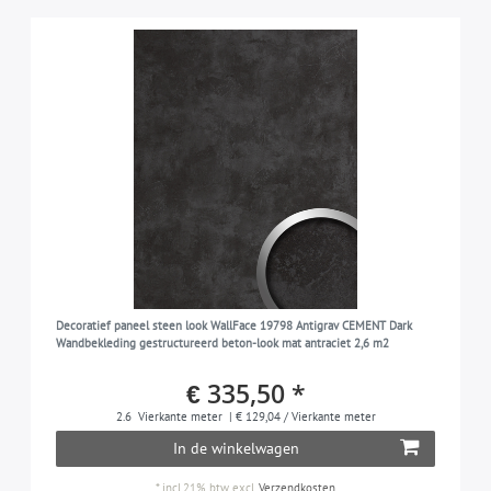
Decoratief paneel steen look WallFace 19798 Antigrav CEMENT Dark
Wandbekleding gestructureerd beton-look mat antraciet 2,6 m2
€ 335,50 *
2.6
Vierkante meter
| € 129,04 / Vierkante meter
In de winkelwagen
*
incl.21% btw
excl.
Verzendkosten