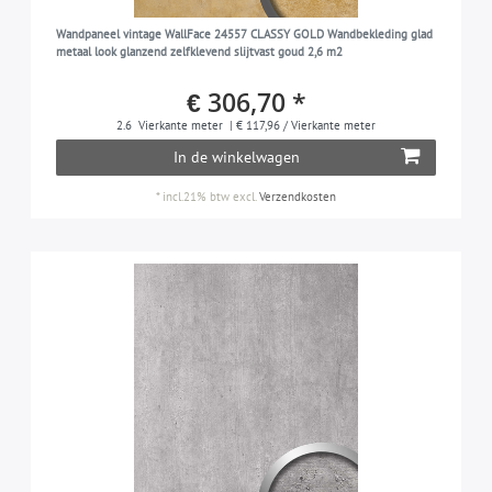
Wandpaneel vintage WallFace 24557 CLASSY GOLD Wandbekleding glad
metaal look glanzend zelfklevend slijtvast goud 2,6 m2
€ 306,70 *
2.6
Vierkante meter
| € 117,96 / Vierkante meter
In de winkelwagen
*
incl.21% btw
excl.
Verzendkosten