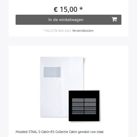
€ 15,00 *
In de winkelwagen
*
incl.21% btw
excl.
Verzendkosten
Mozaïek STAAL S-Cabin-RS Collectie Cabin gewalst ruw staal