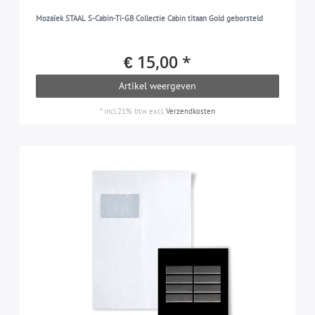
Mozaïek STAAL S-Cabin-Ti-GB Collectie Cabin titaan Gold geborsteld
€ 15,00 *
Artikel weergeven
*
incl.21% btw
excl.
Verzendkosten