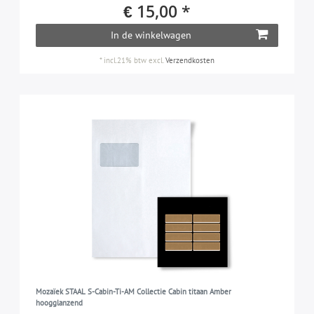
€ 15,00 *
In de winkelwagen
*
incl.21% btw
excl.
Verzendkosten
Mozaïek STAAL S-Cabin-Ti-AM Collectie Cabin titaan Amber
hoogglanzend