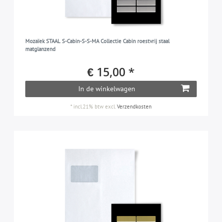
Mozaïek STAAL S-Cabin-S-S-MA Collectie Cabin roestvrij staal
matglanzend
€ 15,00 *
In de winkelwagen
*
incl.21% btw
excl.
Verzendkosten