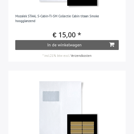
Mozaïek STAAL S-Cabin-Ti-SM Collectie Cabin titaan Smoke
hoogglanzend
€ 15,00 *
In de winkelwagen
*
incl.21% btw
excl.
Verzendkosten