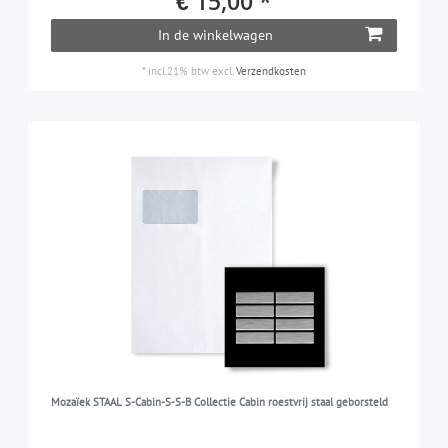
€ 15,00 *
In de winkelwagen
*
incl.21% btw
excl.
Verzendkosten
Mozaïek STAAL S-Cabin-S-S-B Collectie Cabin roestvrij staal geborsteld