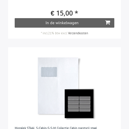
€ 15,00 *
In de winkelwagen
*
incl.21% btw
excl.
Verzendkosten
Mozaïek STAAL S-Cabin-S-S-M Collectie Cabin roestvrij staal