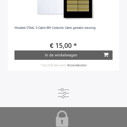
Mozaïek STAAL S-Cabin-BM Collectie Cabin gewalst messing
€ 15,00 *
In de winkelwagen
*
incl.21% btw
excl.
Verzendkosten