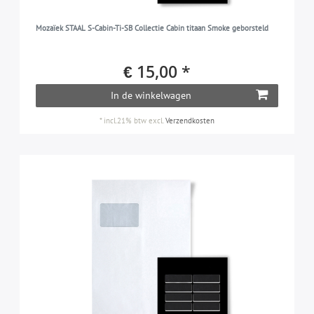
Mozaïek STAAL S-Cabin-Ti-SB Collectie Cabin titaan Smoke geborsteld
€ 15,00 *
In de winkelwagen
*
incl.21% btw
excl.
Verzendkosten