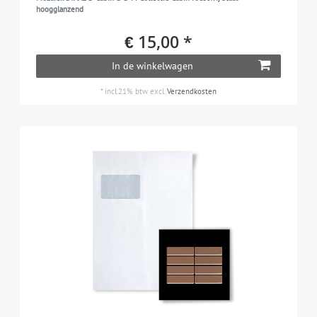
hoogglanzend
€ 15,00 *
In de winkelwagen
*
incl.21% btw
excl.
Verzendkosten