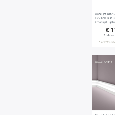
Raamstijlen
1
bruikbaar als gordijnprofiel
9
Sierelementen
36
Wandlijst Orac 
Sierschouwen
2
Flexibele lijst 
Kroonlijst Lijstw
Vloerlijsten
159
stil wit 2 m
€ 1
Wandlijsten
432
2
Meter
*
incl.21% bt