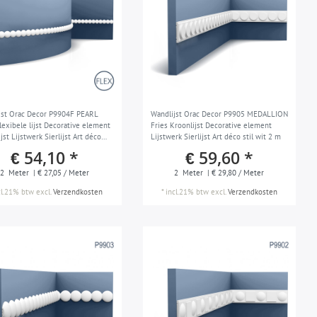
jst Orac Decor P9904F PEARL
Wandlijst Orac Decor P9905 MEDALLION
lexibele lijst Decorative element
Fries Kroonlijst Decorative element
jst Lijstwerk Sierlijst Art déco
Lijstwerk Sierlijst Art déco stil wit 2 m
t 2 m
€ 54,10 *
€ 59,60 *
2
Meter
| € 27,05 / Meter
2
Meter
| € 29,80 / Meter
cl.21% btw
excl.
Verzendkosten
*
incl.21% btw
excl.
Verzendkosten