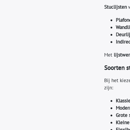
Stuclijsten
w
Plafon
Wandli
Deurli
Indire
Met
lijstwer
Soorten st
Bij het kiez
zijn:
Klassi
Modern
Grote 
Kleine
Flexib