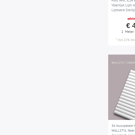
Plint NMC IL14
Vloerlijst Lijst 
Lijstwerk Sierli
m
advie
€ 
2
Meter
*
incl.21% bt
3d muurpaneel
WALLSTYL Noel 