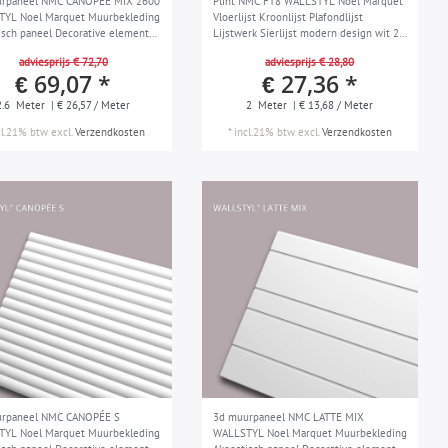
urpaneel NMC CANOPÉE MIX 2600
Plint NMC FT8 WALLSTYL Noel Marquet
YL Noel Marquet Muurbekleding
Vloerlijst Kroonlijst Plafondlijst
isch paneel Decorative element
Lijstwerk Sierlijst modern design wit 2
st Lijstwerk Sierlijst modern
m
adviesprijs € 72,70
adviesprijs € 28,80
 wit 2,6 m
€ 69,07 *
€ 27,36 *
2.6
Meter
| € 26,57 / Meter
2
Meter
| € 13,68 / Meter
cl.21% btw
excl.
Verzendkosten
*
incl.21% btw
excl.
Verzendkosten
urpaneel NMC CANOPÉE S
3d muurpaneel NMC LATTE MIX
YL Noel Marquet Muurbekleding
WALLSTYL Noel Marquet Muurbekleding