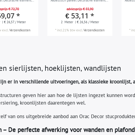
el Decorative element
Akoestisch paneel Decorative element
Akoest
erk Sierlijst modern
Wandlijst Lijstwerk Sierlijst modern
Wandlij
sprijs € 72,70
adviesprijs € 55,90
m
design wit 2 m
design
69,07 *
€ 53,11 *
r
| € 26,57 / Meter
2
Meter
| € 26,56 / Meter
w
excl.
Verzendkosten
*
incl.21% btw
excl.
Verzendkosten
*
in
ten sierlijsten, hoeklijsten, wandlijsten
zijn er in verschillende uitvoeringen, als klassieke kroonlijst, 
tructuren geven hier aan hoe de lijsten ingezet kunnen wor
rsiering, kroonlijsten daarentegen wel.
zelf van ons uitgebreide aanbod aan Orac Decor stucprodukte
en – De perfecte afwerking voor wanden en plafond