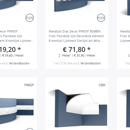
Decor P9905F
Wandlijst Orac Decor P9903F BOBBIN
Wandli
 Flexibele lijst
Fries Flexibele lijst Decorative element
Fries 
ent Kroonlijst Lijstwerk
Kroonlijst Lijstwerk Sierlijst Art déco
Lijstwe
o stil wit 2 m
stil wit 1,17 m
m
19,20 *
€ 71,80 *
| € 59,60 / Meter
2
Meter
| € 35,90 / Meter
1
w
excl.
Verzendkosten
*
incl.21% btw
excl.
Verzendkosten
*
in