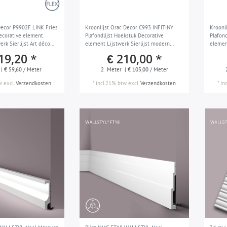
Decor P9902F LINK Fries
Kroonlijst Orac Decor C993 INFITINY
Kroonl
Decorative element
Plafondlijst Hoekstuk Decorative
Plafon
erk Sierlijst Art déco
element Lijstwerk Sierlijst modern
elemen
design wit 2 m
design
19,20 *
€ 210,00 *
| € 59,60 / Meter
2
Meter
| € 105,00 / Meter
w
excl.
Verzendkosten
*
incl.21% btw
excl.
Verzendkosten
*
in