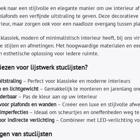
oek naar een stijlvolle en elegante manier om uw interieur a
lafonds een verfijnde uitstraling te geven. Deze decoratieve
rieur, maar zorgen ook voor een naadloze overgang tussen pl
klassiek, modern of minimalistisch interieur heeft, bij ons 
de stijlen en afmetingen. Met hoogwaardige materialen en 
 esthetische oplossing voor iedere ruimte.
ezen voor lijstwerk stuclijsten?
itstraling
– Perfect voor klassieke en moderne interieurs
 en lichtgewicht
– Gemakkelijk te monteren en jarenlang on
derbaar
– Pas de kleur aan op uw interieur
voor plafonds en wanden
– Creëer een luxe en stijlvolle afw
imperfecties
– Ideaal om scheurtjes en oneffenheden weg t
oor indirecte verlichting
– Combineer met LED-verlichting voo
gen van stuclijsten