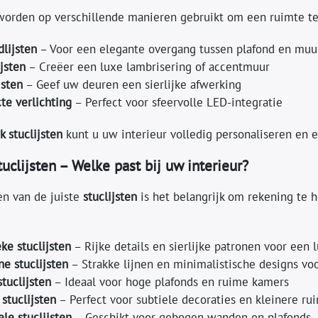
orden op verschillende manieren gebruikt om een ruimte te 
dlijsten
– Voor een elegante overgang tussen plafond en muu
jsten
– Creëer een luxe lambrisering of accentmuur
jsten
– Geef uw deuren een sierlijke afwerking
cte verlichting
– Perfect voor sfeervolle LED-integratie
k stuclijsten
kunt u uw interieur volledig personaliseren en e
uclijsten – Welke past bij uw interieur?
en van de juiste
stuclijsten
is het belangrijk om rekening te h
eke stuclijsten
– Rijke details en sierlijke patronen voor een l
e stuclijsten
– Strakke lijnen en minimalistische designs voo
stuclijsten
– Ideaal voor hoge plafonds en ruime kamers
 stuclijsten
– Perfect voor subtiele decoraties en kleinere ru
ele stuclijsten
– Geschikt voor gebogen wanden en plafonds