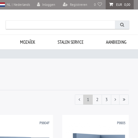
Inloggen
Registreren
0
EUR 0,00
NL | Nederlands
MOZAÏEK
STALEN SERVICE
AANBIEDING
1
2
3