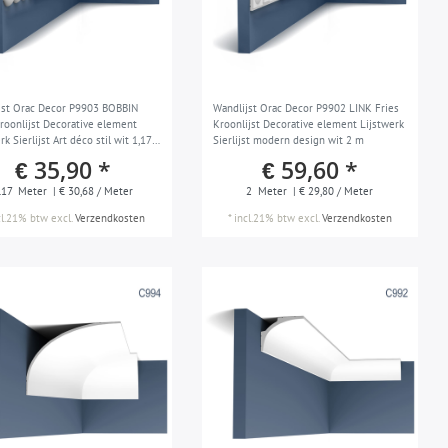
jst Orac Decor P9903 BOBBIN
Wandlijst Orac Decor P9902 LINK Fries
Kroonlijst Decorative element
Kroonlijst Decorative element Lijstwerk
rk Sierlijst Art déco stil wit 1,17
Sierlijst modern design wit 2 m
€ 35,90 *
€ 59,60 *
.17
Meter
| € 30,68 / Meter
2
Meter
| € 29,80 / Meter
cl.21% btw
excl.
Verzendkosten
*
incl.21% btw
excl.
Verzendkosten