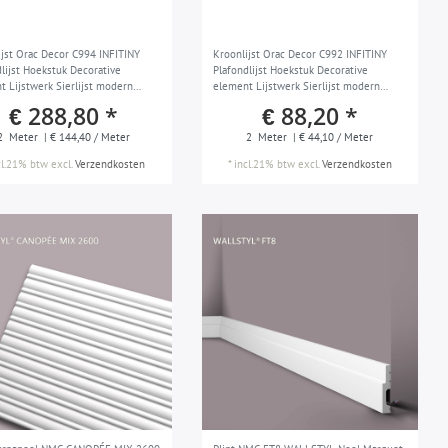
ijst Orac Decor C994 INFITINY
Kroonlijst Orac Decor C992 INFITINY
dlijst Hoekstuk Decorative
Plafondlijst Hoekstuk Decorative
t Lijstwerk Sierlijst modern
element Lijstwerk Sierlijst modern
 wit 2 m
design wit 2 m
€ 288,80 *
€ 88,20 *
2
Meter
| € 144,40 / Meter
2
Meter
| € 44,10 / Meter
cl.21% btw
excl.
Verzendkosten
*
incl.21% btw
excl.
Verzendkosten