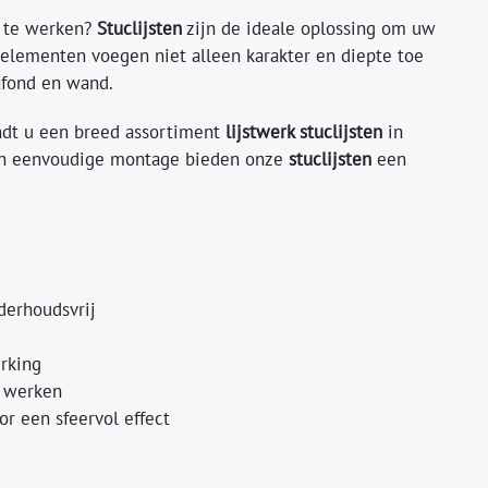
f te werken?
Stuclijsten
zijn de ideale oplossing om uw
 elementen voegen niet alleen karakter en diepte toe
afond en wand.
vindt u een breed assortiment
lijstwerk stuclijsten
in
een eenvoudige montage bieden onze
stuclijsten
een
derhoudsvrij
erking
e werken
r een sfeervol effect