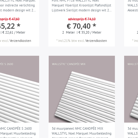
 WALLSTYL Noel Marquet
Plint NMC FT18 WALLSTYL Noel
3d mu
voor indirecte verlichting
Marquet Vloerlijst Kroonlijst Plafondlijst
WALLST
jst modern design wit 2
Lijstwerk Sierlijst modern design wit 2
Akoest
m
Wandlij
sprijs € 47,60
adviesprijs € 74,10
design
45,22 *
€ 70,40 *
| € 22,61 / Meter
2
Meter
| € 35,20 / Meter
w
excl.
Verzendkosten
*
incl.21% btw
excl.
Verzendkosten
*
in
 NMC CANOPÉE S 2600
3d muurpaneel NMC CANOPÉE MIX
3d mu
Marquet Muurbekleding
WALLSTYL Noel Marquet Muurbekleding
WALLST