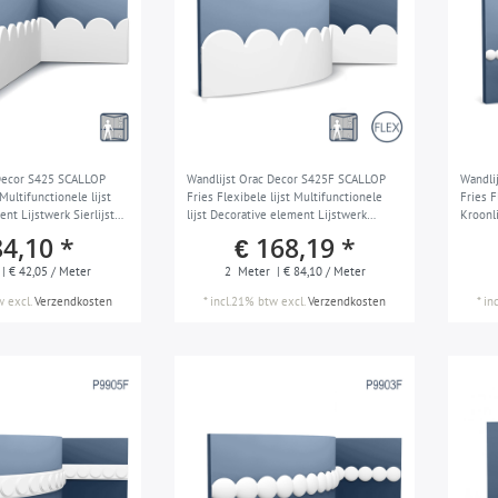
 Decor S425 SCALLOP
Wandlijst Orac Decor S425F SCALLOP
Wandli
Multifunctionele lijst
Fries Flexibele lijst Multifunctionele
Fries F
nt Lijstwerk Sierlijst
lijst Decorative element Lijstwerk
Kroonli
t 2 m
Plafondlijst Sierlijst Art déco stil wit 2 m
stil wi
84,10 *
€ 168,19 *
| € 42,05 / Meter
2
Meter
| € 84,10 / Meter
w
excl.
Verzendkosten
*
incl.21% btw
excl.
Verzendkosten
*
in