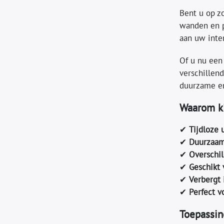
Bent u op z
wanden en p
aan uw inte
Of u nu een 
verschillen
duurzame en
Waarom ki
✔
Tijdloze u
✔
Duurzaam
✔
Overschil
✔
Geschikt 
✔
Verbergt 
✔
Perfect v
Toepassin