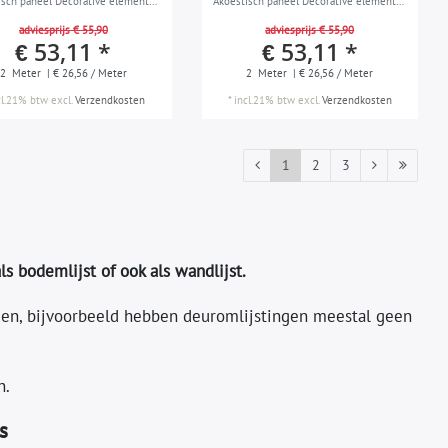
isch paneel Decorative element
Akoestisch paneel Decorative element
st Lijstwerk Sierlijst modern
Wandlijst Lijstwerk Sierlijst modern
adviesprijs € 55,90
adviesprijs € 55,90
 wit 2 m
design wit 2 m
€ 53,11 *
€ 53,11 *
2
Meter
| € 26,56 / Meter
2
Meter
| € 26,56 / Meter
cl.21% btw
excl.
Verzendkosten
*
incl.21% btw
excl.
Verzendkosten
1
2
3
als bodemlijst of ook als wandlijst.
den, bijvoorbeeld hebben deuromlijstingen meestal geen
n.
s