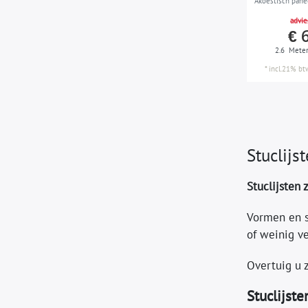
Akoestisch pane
Wandlijst Lijstw
advie
design wit 2,6 
€ 
2.6
Mete
*
incl.21% bt
Stuclijs
Stuclijsten 
Vormen en s
of weinig ve
Overtuig u 
Stuclijst