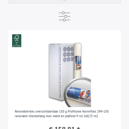
PRODUCENT
KLAAR VOOR VERZENDING
MERK
e-DELUX
1-2 werkdagen
Profhome
9
6
9
AARD
5-7 werkdagen
3
Renovlies
9
KLEUR
wit
9
BEHANGSOORT
glad vliesbehang zonder structuur
9
GRAMGEWICHT
150 g/m2
9
PATROON
Renovatievlies overschilderbaar 150 g Profhome NormVlies 299-150
effen | unikleurig
9
renovatie vliesbehang voor wand en plafond 9 rol 168,75 m2
MATERIAAL