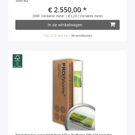
2000 m2
€ 2.550,00 *
2000
Vierkante meter
| € 1,28 / Vierkante meter
In de winkelwagen
*
incl.21% btw
excl.
Verzendkosten