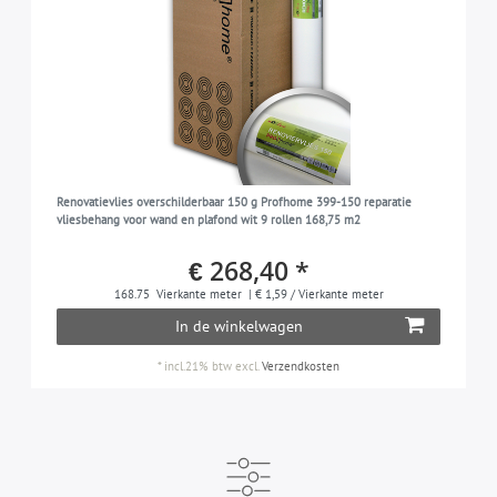
Renovatievlies overschilderbaar 150 g Profhome 399-150 reparatie
vliesbehang voor wand en plafond wit 9 rollen 168,75 m2
€ 268,40 *
168.75
Vierkante meter
| € 1,59 / Vierkante meter
In de winkelwagen
*
incl.21% btw
excl.
Verzendkosten