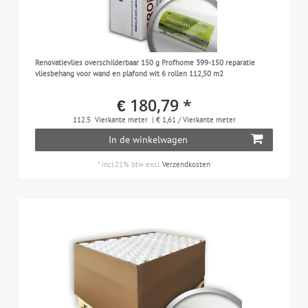
Renovatievlies overschilderbaar 150 g Profhome 399-150 reparatie
vliesbehang voor wand en plafond wit 6 rollen 112,50 m2
€ 180,79 *
112.5
Vierkante meter
| € 1,61 / Vierkante meter
In de winkelwagen
*
incl.21% btw
excl.
Verzendkosten