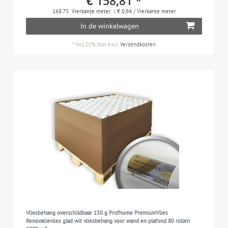
€ 158,81 *
vlies
9
COLLECTIE
168.75
Vierkante meter
| € 0,94 / Vierkante meter
In de winkelwagen
PROFhome
7
AFMETING
PROFhome (Renovlies)
7
*
incl.21% btw
excl.
Verzendkosten
0,75 m x 25,00 m = 18,75 m2
6
LICHTBESTENDIGHEID
1,00 m x 25,00 m = 25,00 m2
3
goed kleurbestendig
9
OPPERVLAK
glad
9
GESCHIKT VOOR
woonkamer, slaapkamer, keuken, kinderkamer,
9
gang, etc.
Vliesbehang overschildbaar 150 g Profhome PremiumVlies
Renovatievlies glad wit vliesbehang voor wand en plafond 80 rollen