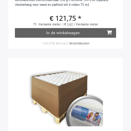
Renovatievlies overschilderbaar 150 g Profhome 399-150 reparatie
vliesbehang voor wand en plafond wit 4 rollen 75 m2
€ 121,75 *
75
Vierkante meter
| € 1,62 / Vierkante meter
In de winkelwagen
*
incl.21% btw
excl.
Verzendkosten