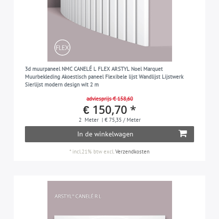
3d muurpaneel NMC CANELÉ L FLEX ARSTYL Noel Marquet
Muurbekleding Akoestisch paneel Flexibele lijst Wandlijst Lijstwerk
Sierlijst modern design wit 2 m
adviesprijs € 158,60
€ 150,70 *
2
Meter
| € 75,35 / Meter
In de winkelwagen
*
incl.21% btw
excl.
Verzendkosten