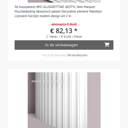
3d muurpaneel NMC ALLEGRETTINO ARSTYL Noel Marquet
Muurbekleding Akoestisch paneel Decorative element Wandlijst
Lijstwerk Sierlijst modern design wit 2 m
adviesprijs € 86,45
€ 82,13 *
2
Meter
| € 41,06 / Meter
In de winkelwagen
*
incl.21% btw
excl.
Verzendkosten