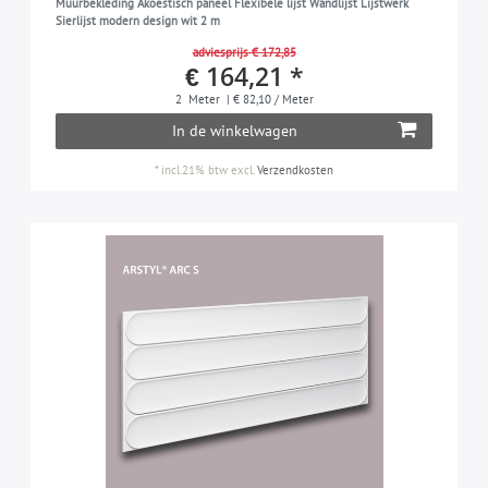
Muurbekleding Akoestisch paneel Flexibele lijst Wandlijst Lijstwerk
Sierlijst modern design wit 2 m
adviesprijs € 172,85
€ 164,21 *
2
Meter
| € 82,10 / Meter
In de winkelwagen
*
incl.21% btw
excl.
Verzendkosten