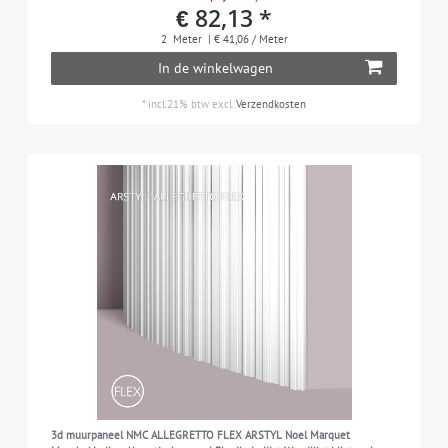
€ 82,13 *
2
Meter
| € 41,06 / Meter
In de winkelwagen
*
incl.21% btw
excl.
Verzendkosten
3d muurpaneel NMC ALLEGRETTO FLEX ARSTYL Noel Marquet