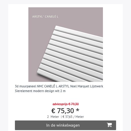
3d muurpaneel NMC CANELÉ L ARSTYL Noel Marquet Lijstwerk
Sierelement modern design wit 2 m
adviesprijs € 79,30
€ 75,30 *
2
Meter
| € 37,65 / Meter
In de winkelwagen