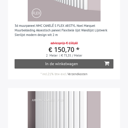
3d muurpaneel NMC CANELÉ S FLEX ARSTYL Noel Marquet
Muurbekleding Akoestisch paneel Flexibele lijst Wandlijst Lijstwerk
Sierlijst modern design wit 2 m
adviesprijs € 158,60
€ 150,70 *
2
Meter
| € 75,35 / Meter
In de winkelwagen
*
incl.21% btw
excl.
Verzendkosten