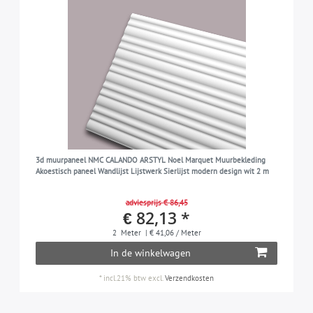
3d muurpaneel NMC CALANDO ARSTYL Noel Marquet Muurbekleding
Akoestisch paneel Wandlijst Lijstwerk Sierlijst modern design wit 2 m
adviesprijs € 86,45
€ 82,13 *
2
Meter
| € 41,06 / Meter
In de winkelwagen
*
incl.21% btw
excl.
Verzendkosten