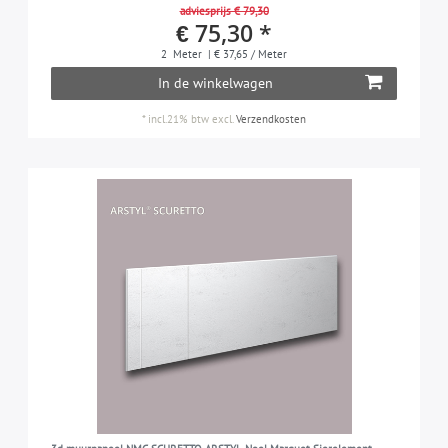
adviesprijs € 79,30
€ 75,30 *
2
Meter
| € 37,65 / Meter
In de winkelwagen
*
incl.21% btw
excl.
Verzendkosten