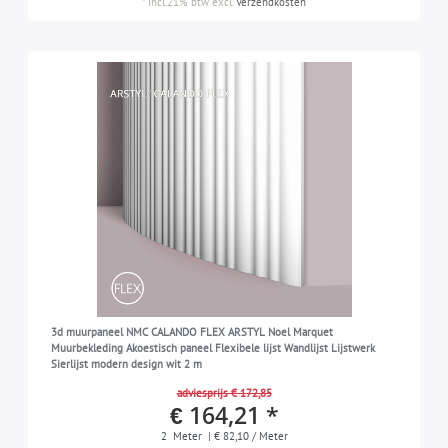
*
incl.21% btw
excl.
Verzendkosten
3d muurpaneel NMC CALANDO FLEX ARSTYL Noel Marquet
Muurbekleding Akoestisch paneel Flexibele lijst Wandlijst Lijstwerk
Sierlijst modern design wit 2 m
adviesprijs € 172,85
€ 164,21 *
2
Meter
| € 82,10 / Meter