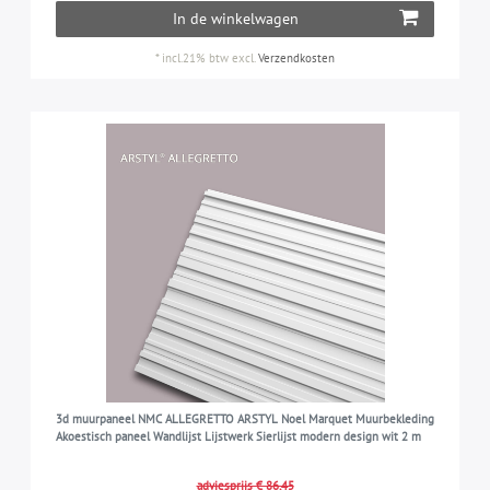
In de winkelwagen
*
incl.21% btw
excl.
Verzendkosten
3d muurpaneel NMC ALLEGRETTO ARSTYL Noel Marquet Muurbekleding
Akoestisch paneel Wandlijst Lijstwerk Sierlijst modern design wit 2 m
adviesprijs € 86,45