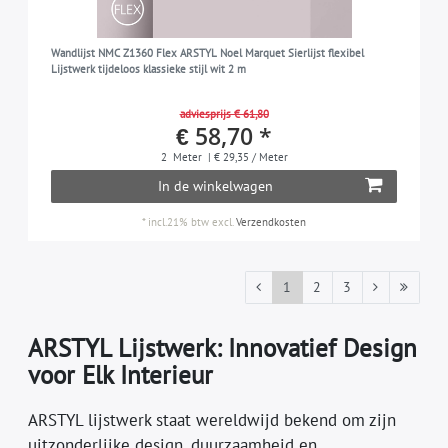
Wandlijst NMC Z1360 Flex ARSTYL Noel Marquet Sierlijst flexibel
Lijstwerk tijdeloos klassieke stijl wit 2 m
adviesprijs € 61,80
€ 58,70 *
2
Meter
| € 29,35 / Meter
In de winkelwagen
*
incl.21% btw
excl.
Verzendkosten
1
2
3
ARSTYL Lijstwerk: Innovatief Design
voor Elk Interieur
ARSTYL lijstwerk staat wereldwijd bekend om zijn
uitzonderlijke design, duurzaamheid en