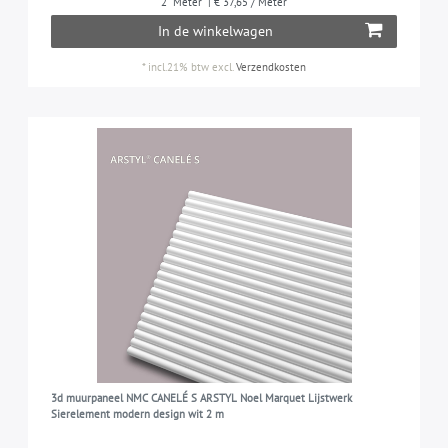
2
Meter
| € 37,65 / Meter
In de winkelwagen
*
incl.21% btw
excl.
Verzendkosten
3d muurpaneel NMC CANELÉ S ARSTYL Noel Marquet Lijstwerk
Sierelement modern design wit 2 m