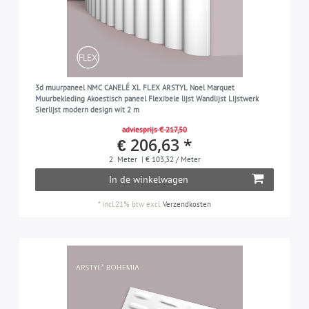
3d muurpaneel NMC CANELÉ XL FLEX ARSTYL Noel Marquet
Muurbekleding Akoestisch paneel Flexibele lijst Wandlijst Lijstwerk
Sierlijst modern design wit 2 m
adviesprijs € 217,50
€ 206,63 *
2
Meter
| € 103,32 / Meter
In de winkelwagen
*
incl.21% btw
excl.
Verzendkosten