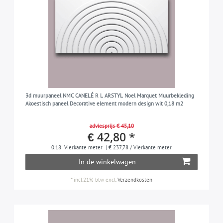
3d muurpaneel NMC CANELÉ R L ARSTYL Noel Marquet Muurbekleding
Akoestisch paneel Decorative element modern design wit 0,18 m2
adviesprijs € 45,10
€ 42,80 *
0.18
Vierkante meter
| € 237,78 / Vierkante meter
In de winkelwagen
*
incl.21% btw
excl.
Verzendkosten