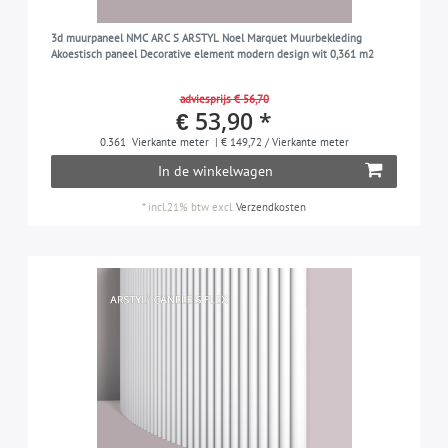
3d muurpaneel NMC ARC S ARSTYL Noel Marquet Muurbekleding
Akoestisch paneel Decorative element modern design wit 0,361 m2
adviesprijs € 56,70
€ 53,90 *
0.361
Vierkante meter
| € 149,72 / Vierkante meter
In de winkelwagen
*
incl.21% btw
excl.
Verzendkosten