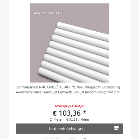
3d muurpaneel NMC CANELÉ XL ARSTYL Noel Marquet Muurbekleding
Akoestisch paneel Wandlijst Lijstwerk Sierlijst modern design wit 2 m
adviesprijs € 108,80
€ 103,36 *
2
Meter
| € 51,68 / Meter
In de winkelwagen