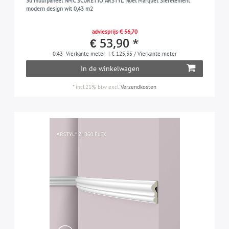
3d muurpaneel NMC SCURETTO ARSTYL Noel Marquet Sierelement
modern design wit 0,43 m2
adviesprijs € 56,70
€ 53,90 *
0.43
Vierkante meter
| € 125,35 / Vierkante meter
In de winkelwagen
*
incl.21% btw
excl.
Verzendkosten