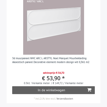
3d muurpaneel NMC ARC L ARSTYL Noel Marquet Muurbekleding
Akoestisch paneel Decorative element modern design wit 0,361 m2
adviesprijs € 56,70
€ 53,90 *
0.361
Vierkante meter
| € 149,72 / Vierkante meter
In de winkelwagen
*
incl.21% btw
excl.
Verzendkosten