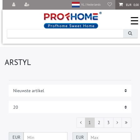
EUR 0,00
NL | Nederlands
☰
ARSTYL
1
2
3
EUR
EUR