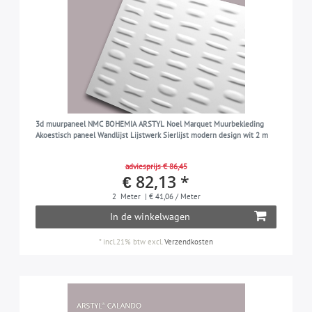
3d muurpaneel NMC BOHEMIA ARSTYL Noel Marquet Muurbekleding
Akoestisch paneel Wandlijst Lijstwerk Sierlijst modern design wit 2 m
adviesprijs € 86,45
€ 82,13 *
2
Meter
| € 41,06 / Meter
In de winkelwagen
*
incl.21% btw
excl.
Verzendkosten