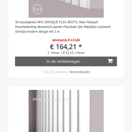
3d muurpaneel NMC DORIQUE FLEX ARSTYL Noel Marquet
Muurbekleding Akoestisch paneel Flexibele lijst Wandlijst Lijstwerk
Sierlijst modern design wit 2 m
adviesprijs € 172,85
€ 164,21 *
2
Meter
| € 82,10 / Meter
In de winkelwagen
*
incl.21% btw
excl.
Verzendkosten