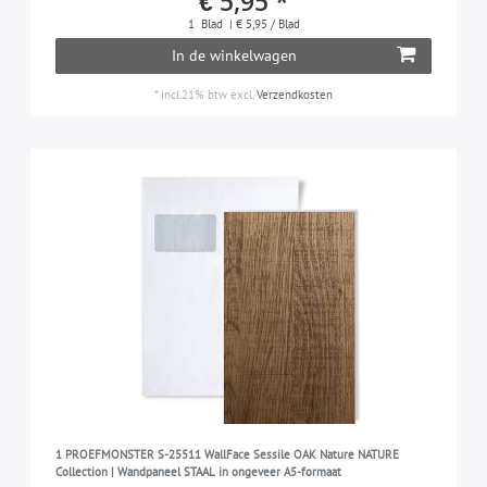
€ 5,95 *
1
Blad
| € 5,95 / Blad
In de winkelwagen
*
incl.21% btw
excl.
Verzendkosten
1 PROEFMONSTER S-25511 WallFace Sessile OAK Nature NATURE
Collection | Wandpaneel STAAL in ongeveer A5-formaat