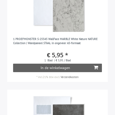
1 PROEFMONSTER S-25545 WallFace MARBLE White Nature NATURE
Collection | Wandpaneel STAAL in ongeveer A5-formaat
€ 5,95 *
1
Blad
| € 5,95 / Blad
In de winkelwagen
*
incl.21% btw
excl.
Verzendkosten