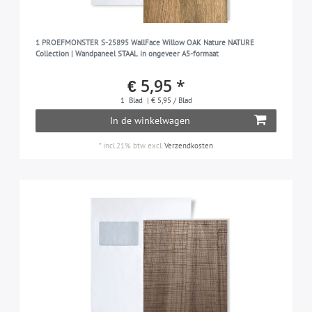
1 PROEFMONSTER S-25895 WallFace Willow OAK Nature NATURE
Collection | Wandpaneel STAAL in ongeveer A5-formaat
€ 5,95 *
1
Blad
| € 5,95 / Blad
In de winkelwagen
*
incl.21% btw
excl.
Verzendkosten