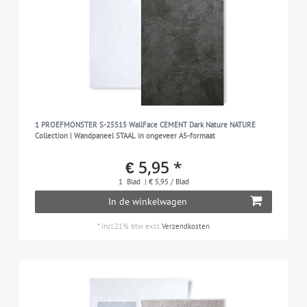
1 PROEFMONSTER S-25515 WallFace CEMENT Dark Nature NATURE
Collection | Wandpaneel STAAL in ongeveer A5-formaat
€ 5,95 *
1
Blad
| € 5,95 / Blad
In de winkelwagen
*
incl.21% btw
excl.
Verzendkosten