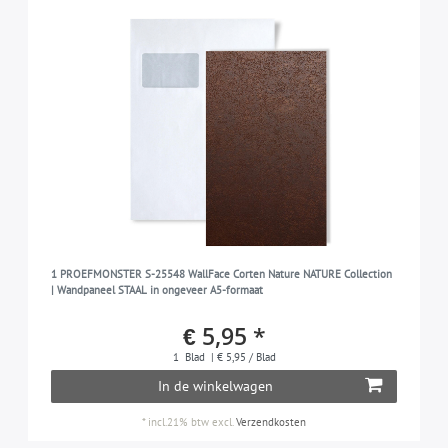
1 PROEFMONSTER S-25548 WallFace Corten Nature NATURE Collection
| Wandpaneel STAAL in ongeveer A5-formaat
€ 5,95 *
1
Blad
| € 5,95 / Blad
In de winkelwagen
*
incl.21% btw
excl.
Verzendkosten