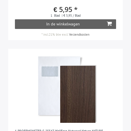
€ 5,95 *
1
Blad
| € 5,95 / Blad
In de winkelwagen
*
incl.21% btw
excl.
Verzendkosten