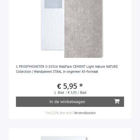
1 PROEFMONSTER S-25516 WallFace CEMENT Light Nature NATURE
Collection | Wandpaneel STAAL in ongeveer A5-formaat
€ 5,95 *
1
Blad
| € 5,95 / Blad
In de winkelwagen
*
incl.21% btw
excl.
Verzendkosten