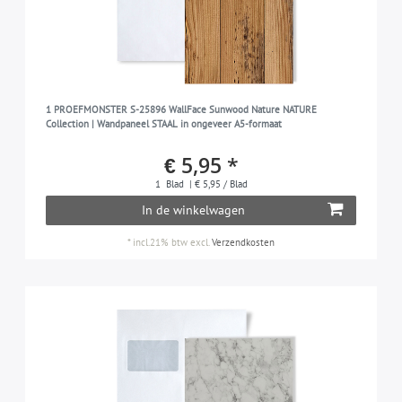
1 PROEFMONSTER S-25896 WallFace Sunwood Nature NATURE
Collection | Wandpaneel STAAL in ongeveer A5-formaat
€ 5,95 *
1
Blad
| € 5,95 / Blad
In de winkelwagen
*
incl.21% btw
excl.
Verzendkosten