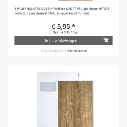
1 PROEFMONSTER S-25544 WallFace OAK TREE Light Nature NATURE
Collection | Wandpaneel STAAL in ongeveer A5-formaat
€ 5,95 *
1
Blad
| € 5,95 / Blad
In de winkelwagen
*
incl.21% btw
excl.
Verzendkosten