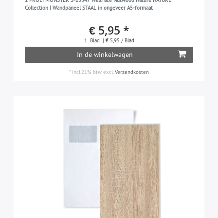
1 PROEFMONSTER S-25547 WallFace Nutwood Nature NATURE
Collection | Wandpaneel STAAL in ongeveer A5-formaat
€ 5,95 *
1
Blad
| € 5,95 / Blad
In de winkelwagen
*
incl.21% btw
excl.
Verzendkosten