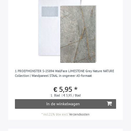
1 PROEFMONSTER S-25894 WallFace LIMESTONE Grey Nature NATURE
Collection | Wandpaneel STAAL in ongeveer A5-formaat
€ 5,95 *
1
Blad
| € 5,95 / Blad
In de winkelwagen
*
incl.21% btw
excl.
Verzendkosten