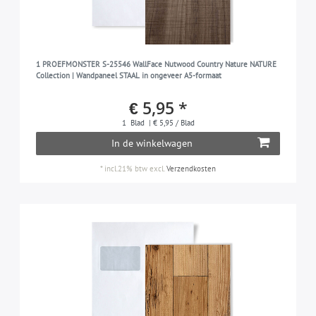
1 PROEFMONSTER S-25546 WallFace Nutwood Country Nature NATURE
Collection | Wandpaneel STAAL in ongeveer A5-formaat
€ 5,95 *
1
Blad
| € 5,95 / Blad
In de winkelwagen
*
incl.21% btw
excl.
Verzendkosten