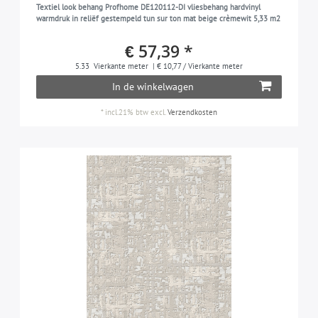
Textiel look behang Profhome DE120112-DI vliesbehang hardvinyl
warmdruk in reliëf gestempeld tun sur ton mat beige crèmewit 5,33 m2
€ 57,39 *
5.33
Vierkante meter
| € 10,77 / Vierkante meter
In de winkelwagen
*
incl.21% btw
excl.
Verzendkosten