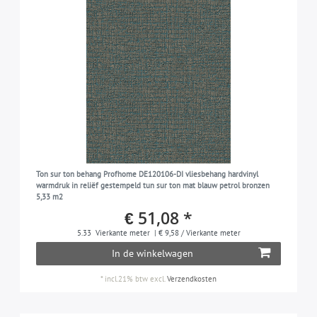
Ton sur ton behang Profhome DE120106-DI vliesbehang hardvinyl
warmdruk in reliëf gestempeld tun sur ton mat blauw petrol bronzen
5,33 m2
€ 51,08 *
5.33
Vierkante meter
| € 9,58 / Vierkante meter
In de winkelwagen
*
incl.21% btw
excl.
Verzendkosten