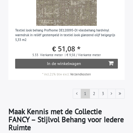
Textiel look behang Profhome DE120095-DI vliesbehang hardvinyl
warmdruk in reliëf gestempeld in textiel look glanzend olijf beigegrijs
5,33 m2
€ 51,08 *
5.33
Vierkante meter
| € 9,58 / Vierkante meter
In de winkelwagen
*
incl.21% btw
excl.
Verzendkosten
1
2
3
Maak Kennis met de Collectie
FANCY – Stijlvol Behang voor Iedere
Ruimte