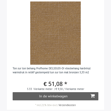
Ton sur ton behang Profhome DE120105-DI vliesbehang hardvinyl
warmdruk in reliëf gestempeld tun sur ton mat bronzen 5,33 m2
€ 51,08 *
5.33
Vierkante meter
| € 9,58 / Vierkante meter
In de winkelwagen
*
incl.21% btw
excl.
Verzendkosten