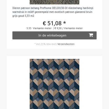
Dieren patroon behang Profhome DE120130-DI vliesbehang hardvinyl
warmdruk in reliëf gestempeld met exotisch patroon glanzend bruin
grijs goud 5,33 m2
€ 51,08 *
5.33
Vierkante meter
| € 9,58 / Vierkante meter
In de winkelwagen
*
incl.21% btw
excl.
Verzendkosten