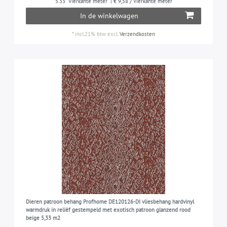
5.33
Vierkante meter
| € 9,58 / Vierkante meter
In de winkelwagen
*
incl.21% btw
excl.
Verzendkosten
Dieren patroon behang Profhome DE120126-DI vliesbehang hardvinyl
warmdruk in reliëf gestempeld met exotisch patroon glanzend rood
beige 5,33 m2