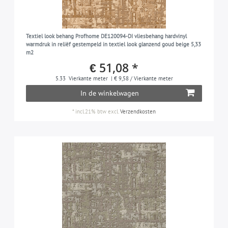
Textiel look behang Profhome DE120094-DI vliesbehang hardvinyl
warmdruk in reliëf gestempeld in textiel look glanzend goud beige 5,33
m2
€ 51,08 *
5.33
Vierkante meter
| € 9,58 / Vierkante meter
In de winkelwagen
*
incl.21% btw
excl.
Verzendkosten