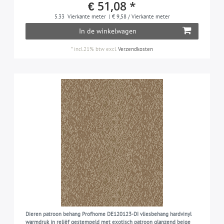
€ 51,08 *
5.33
Vierkante meter
| € 9,58 / Vierkante meter
In de winkelwagen
*
incl.21% btw
excl.
Verzendkosten
Dieren patroon behang Profhome DE120123-DI vliesbehang hardvinyl
warmdruk in reliëf gestempeld met exotisch patroon glanzend beige