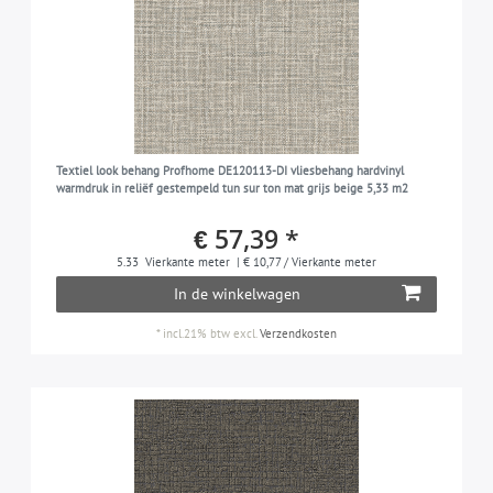
Textiel look behang Profhome DE120113-DI vliesbehang hardvinyl
warmdruk in reliëf gestempeld tun sur ton mat grijs beige 5,33 m2
€ 57,39 *
5.33
Vierkante meter
| € 10,77 / Vierkante meter
In de winkelwagen
*
incl.21% btw
excl.
Verzendkosten