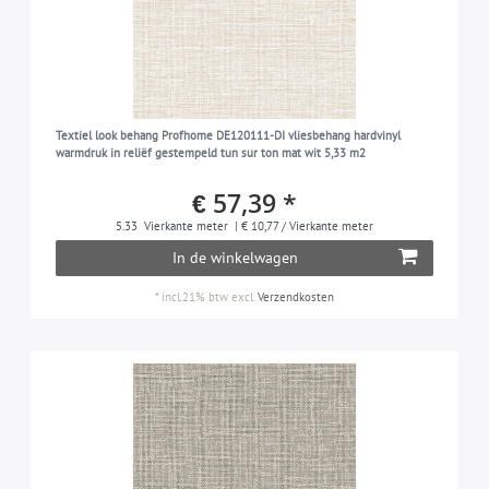
Textiel look behang Profhome DE120111-DI vliesbehang hardvinyl
warmdruk in reliëf gestempeld tun sur ton mat wit 5,33 m2
€ 57,39 *
5.33
Vierkante meter
| € 10,77 / Vierkante meter
In de winkelwagen
*
incl.21% btw
excl.
Verzendkosten