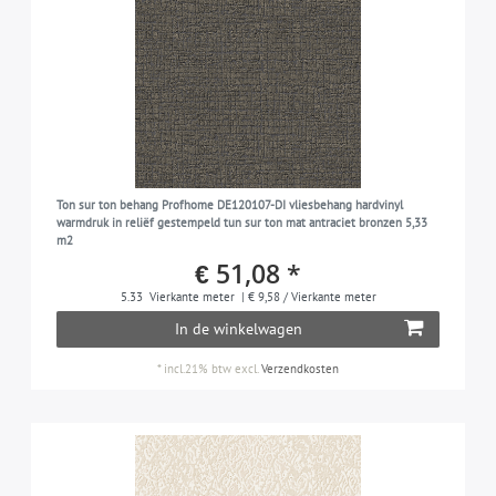
Ton sur ton behang Profhome DE120107-DI vliesbehang hardvinyl
warmdruk in reliëf gestempeld tun sur ton mat antraciet bronzen 5,33
m2
€ 51,08 *
5.33
Vierkante meter
| € 9,58 / Vierkante meter
In de winkelwagen
*
incl.21% btw
excl.
Verzendkosten