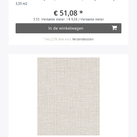
5,33 m2
€ 51,08 *
5.33
Vierkante meter
| € 9,58 / Vierkante meter
In de winkelwagen
*
incl.21% btw
excl.
Verzendkosten