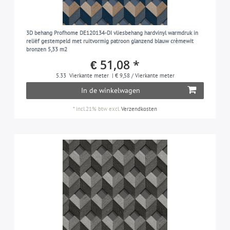
3D behang Profhome DE120134-DI vliesbehang hardvinyl warmdruk in
reliëf gestempeld met ruitvormig patroon glanzend blauw crèmewit
bronzen 5,33 m2
€ 51,08 *
5.33
Vierkante meter
| € 9,58 / Vierkante meter
In de winkelwagen
*
incl.21% btw
excl.
Verzendkosten