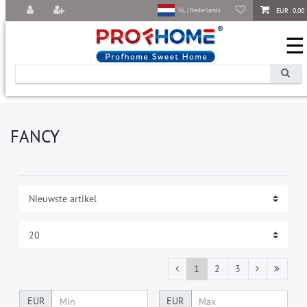
EUR 0,00
NL | Nederlands
☰
FANCY
1
2
3
EUR
EUR