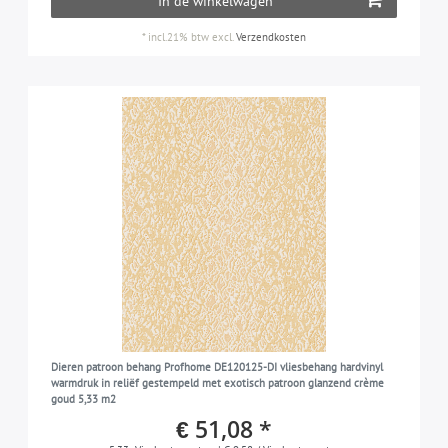
In de winkelwagen
*
incl.21% btw
excl.
Verzendkosten
Dieren patroon behang Profhome DE120125-DI vliesbehang hardvinyl
warmdruk in reliëf gestempeld met exotisch patroon glanzend crème
goud 5,33 m2
€ 51,08 *