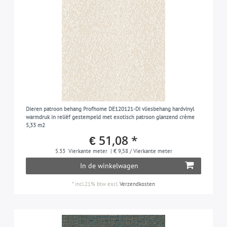
Dieren patroon behang Profhome DE120121-DI vliesbehang hardvinyl
warmdruk in reliëf gestempeld met exotisch patroon glanzend crème
5,33 m2
€ 51,08 *
5.33
Vierkante meter
| € 9,58 / Vierkante meter
In de winkelwagen
*
incl.21% btw
excl.
Verzendkosten