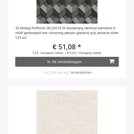
3D behang Profhome DE120133-DI vliesbehang hardvinyl warmdruk in
reliëf gestempeld met ruitvormig patroon glanzend grijs antraciet zilver
5,33 m2
€ 51,08 *
5.33
Vierkante meter
| € 9,58 / Vierkante meter
In de winkelwagen
*
incl.21% btw
excl.
Verzendkosten