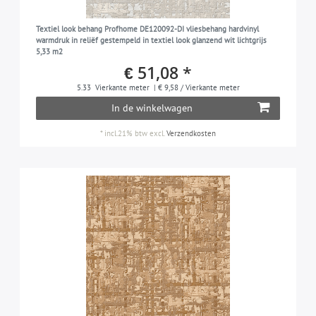
Textiel look behang Profhome DE120092-DI vliesbehang hardvinyl
warmdruk in reliëf gestempeld in textiel look glanzend wit lichtgrijs
5,33 m2
€ 51,08 *
5.33
Vierkante meter
| € 9,58 / Vierkante meter
In de winkelwagen
*
incl.21% btw
excl.
Verzendkosten