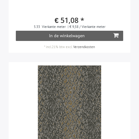
pastelturquoise
2
parelmoer-donkerrood
1
€ 51,08 *
petrol
3
5.33
Vierkante meter
| € 9,58 / Vierkante meter
platina
1
In de winkelwagen
bleekrood
1
*
incl.21% btw
excl.
Verzendkosten
zijdegrijs
1
zilver
6
steengrijs
1
taupe
1
wit
3