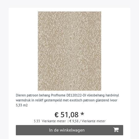
Dieren patroon behang Profhome DE120122-DI vliesbehang hardvinyl
warmdruk in reliëf gestempeld met exotisch patroon glanzend ivoor
5,33 m2
€ 51,08 *
5.33
Vierkante meter
| € 9,58 / Vierkante meter
In de winkelwagen