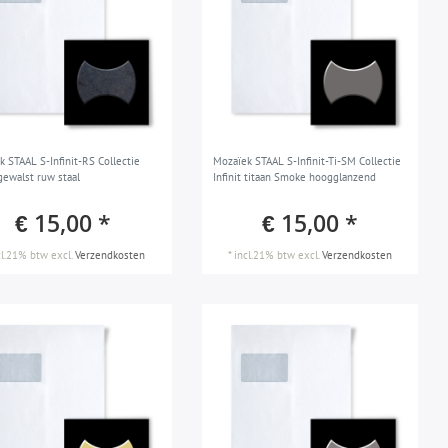
k STAAL S-Infinit-RS Collectie
Mozaïek STAAL S-Infinit-Ti-SM Collectie
 gewalst ruw staal
Infinit titaan Smoke hoogglanzend
€ 15,00 *
€ 15,00 *
cl.21% btw
excl.
Verzendkosten
*
incl.21% btw
excl.
Verzendkosten