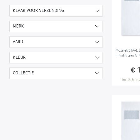
KLAAR VOOR VERZENDING
1-2 werkdagen
12
MERK
ALLOY
12
AARD
Mozaïek STAAL S-
Staal mozaïek
12
Infinit titaan A
KLEUR
€ 
goud
3
COLLECTIE
*
incl.21% bt
grijs
6
Designed by Karim Rashid
12
koper
3
Infinit
12