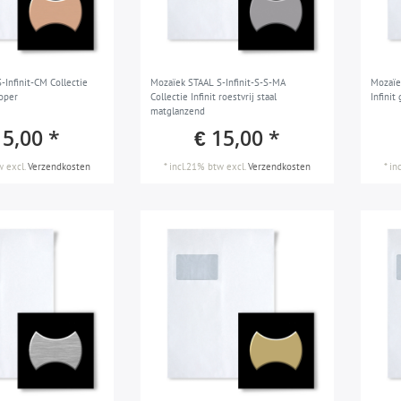
Infinit-CM Collectie
Mozaïek STAAL S-Infinit-S-S-MA
Mozaïe
koper
Collectie Infinit roestvrij staal
Infini
matglanzend
15,00 *
€ 15,00 *
w
excl.
Verzendkosten
*
incl.21% btw
excl.
Verzendkosten
*
in