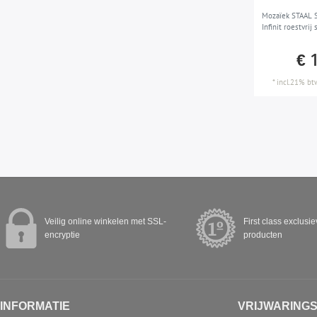
Mozaïek STAAL S-
Infinit roestvrij
€ 
*
incl.21% bt
Veilig online winkelen met SSL-
First class exclusi
encryptie
producten
INFORMATIE
VRIJWARING