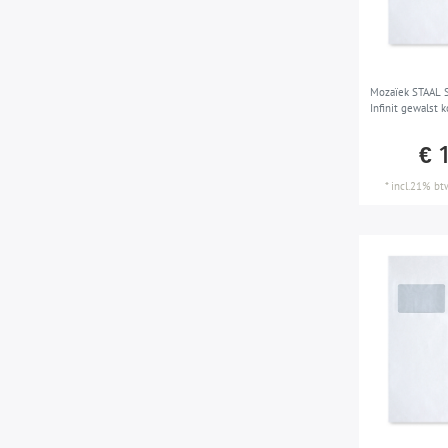
Mozaïek STAAL S-
Infinit gewalst 
€ 
*
incl.21% bt