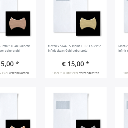
Infinit-Ti-AB Collectie
Mozaïek STAAL S-Infinit-Ti-GB Collectie
Mozaïe
mber geborsteld
Infinit titaan Gold geborsteld
Infinit
15,00 *
€ 15,00 *
w
excl.
Verzendkosten
*
incl.21% btw
excl.
Verzendkosten
*
in