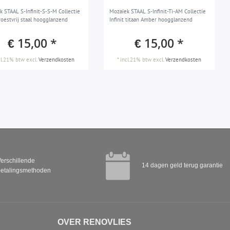
k STAAL S-Infinit-S-S-M Collectie
Mozaïek STAAL S-Infinit-Ti-AM Collectie
 roestvrij staal hoogglanzend
Infinit titaan Amber hoogglanzend
€ 15,00 *
€ 15,00 *
cl.21% btw
excl.
Verzendkosten
*
incl.21% btw
excl.
Verzendkosten
erschillende
14 dagen geld terug garantie
etalingsmethoden
OVER RENOVLIES