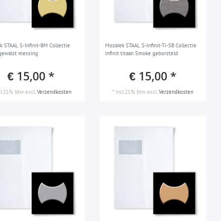
k STAAL S-Infinit-BM Collectie
Mozaïek STAAL S-Infinit-Ti-SB Collectie
t gewalst messing
Infinit titaan Smoke geborsteld
€ 15,00 *
€ 15,00 *
cl.21% btw
excl.
Verzendkosten
*
incl.21% btw
excl.
Verzendkosten