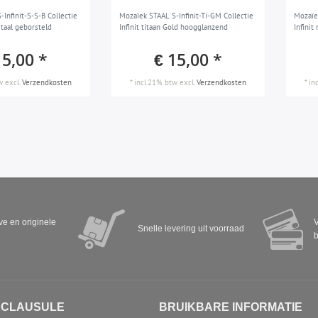
Infinit-S-S-B Collectie
Mozaïek STAAL S-Infinit-Ti-GM Collectie
Mozaïe
 staal geborsteld
Infinit titaan Gold hoogglanzend
Infinit
15,00 *
€ 15,00 *
w
excl.
Verzendkosten
*
incl.21% btw
excl.
Verzendkosten
*
in
eve en originele
V
Snelle levering uit voorraad
b
SCLAUSULE
BRUIKBARE INFORMATIE