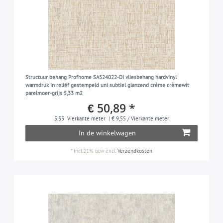
Structuur behang Profhome SA524022-DI vliesbehang hardvinyl
warmdruk in reliëf gestempeld uni subtiel glanzend crème crèmewit
parelmoer-grijs 5,33 m2
€ 50,89 *
5.33
Vierkante meter
| € 9,55 / Vierkante meter
In de winkelwagen
*
incl.21% btw
excl.
Verzendkosten