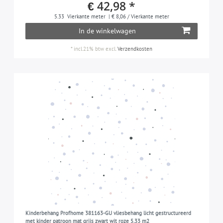
€ 42,98 *
5.33
Vierkante meter
| € 8,06 / Vierkante meter
In de winkelwagen
*
incl.21% btw
excl.
Verzendkosten
Kinderbehang Profhome 381163-GU vliesbehang licht gestructureerd
met kinder patroon mat grijs zwart wit roze 5,33 m2