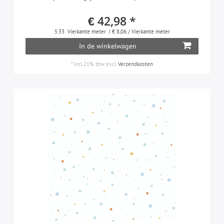
€ 42,98 *
5.33
Vierkante meter
| € 8,06 / Vierkante meter
In de winkelwagen
*
incl.21% btw
excl.
Verzendkosten