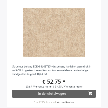
Structuur behang EDEM 410ST13 vliesbehang hardvinyl warmdruk in
reliëf licht gestructureerd tun sur ton en metalen accenten beige
zandgeel bruin goud 10,65 m2
€ 52,75 *
10.65
Vierkante meter
| € 4,95 / Vierkante meter
In de winkelwagen
*
incl.21% btw
excl.
Verzendkosten