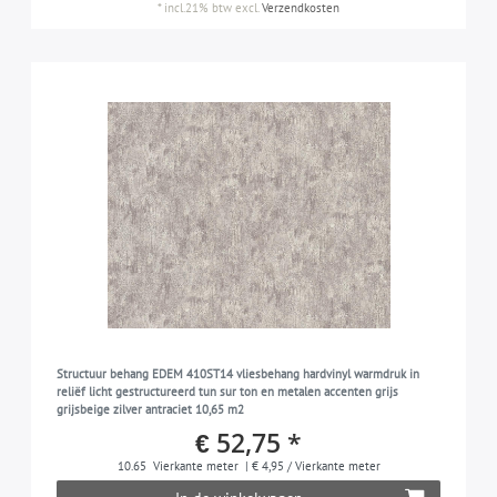
*
incl.21% btw
excl.
Verzendkosten
Structuur behang EDEM 410ST14 vliesbehang hardvinyl warmdruk in
reliëf licht gestructureerd tun sur ton en metalen accenten grijs
grijsbeige zilver antraciet 10,65 m2
€ 52,75 *
10.65
Vierkante meter
| € 4,95 / Vierkante meter