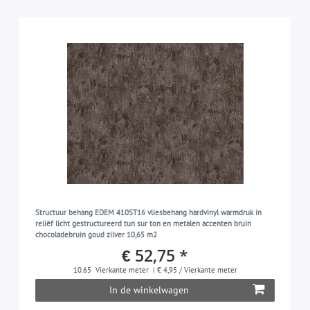
Structuur behang EDEM 410ST16 vliesbehang hardvinyl warmdruk in
reliëf licht gestructureerd tun sur ton en metalen accenten bruin
chocoladebruin goud zilver 10,65 m2
€ 52,75 *
10.65
Vierkante meter
| € 4,95 / Vierkante meter
In de winkelwagen