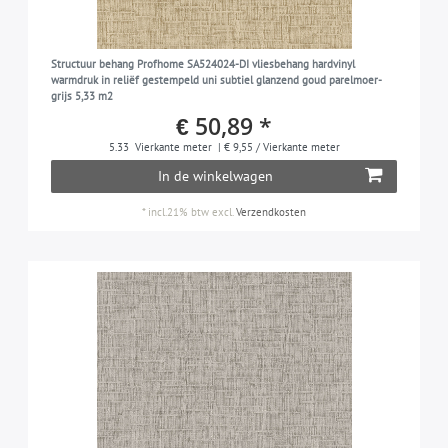
Structuur behang Profhome SA524024-DI vliesbehang hardvinyl
warmdruk in reliëf gestempeld uni subtiel glanzend goud parelmoer-
grijs 5,33 m2
€ 50,89 *
5.33
Vierkante meter
| € 9,55 / Vierkante meter
In de winkelwagen
*
incl.21% btw
excl.
Verzendkosten