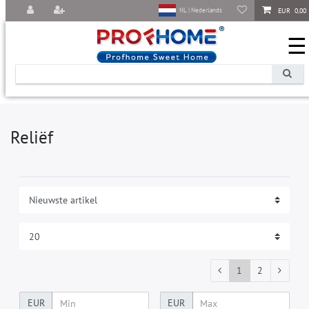
EUR 0,00
NL | Nederlands
☰
Reliëf
1
2
EUR
EUR