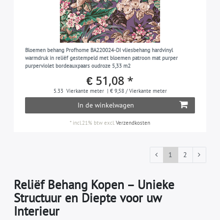
Bloemen behang Profhome BA220024-DI vliesbehang hardvinyl
warmdruk in reliëf gestempeld met bloemen patroon mat purper
purperviolet bordeauxpaars oudroze 5,33 m2
€ 51,08 *
5.33
Vierkante meter
| € 9,58 / Vierkante meter
In de winkelwagen
*
incl.21% btw
excl.
Verzendkosten
1
2
Reliëf Behang Kopen – Unieke
Structuur en Diepte voor uw
Interieur