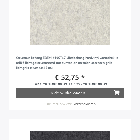
Structuur behang EDEM 410ST17 vliesbehang hardvinyl warmdruk in
reliëf licht gestructureerd tun sur ton en metalen accenten grijs
lichtgrijs zilver 10,65 m2
€ 52,75 *
10.65
Vierkante meter
| € 4,95 / Vierkante meter
In de winkelwagen
*
incl.21% btw
excl.
Verzendkosten