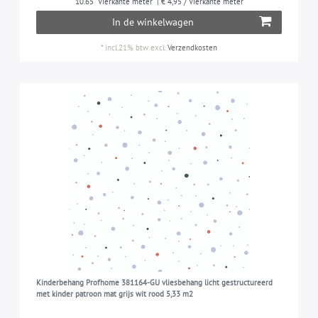
10.65
Vierkante meter
| € 4,95 / Vierkante meter
In de winkelwagen
*
incl.21% btw
excl.
Verzendkosten
Kinderbehang Profhome 381164-GU vliesbehang licht gestructureerd
met kinder patroon mat grijs wit rood 5,33 m2