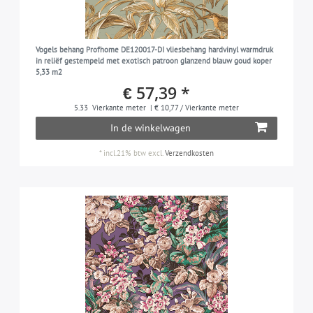
Vogels behang Profhome DE120017-DI vliesbehang hardvinyl warmdruk
in reliëf gestempeld met exotisch patroon glanzend blauw goud koper
5,33 m2
€ 57,39 *
5.33
Vierkante meter
| € 10,77 / Vierkante meter
In de winkelwagen
*
incl.21% btw
excl.
Verzendkosten