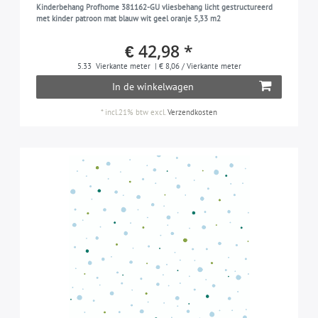
Kinderbehang Profhome 381162-GU vliesbehang licht gestructureerd
met kinder patroon mat blauw wit geel oranje 5,33 m2
€ 42,98 *
5.33
Vierkante meter
| € 8,06 / Vierkante meter
In de winkelwagen
*
incl.21% btw
excl.
Verzendkosten