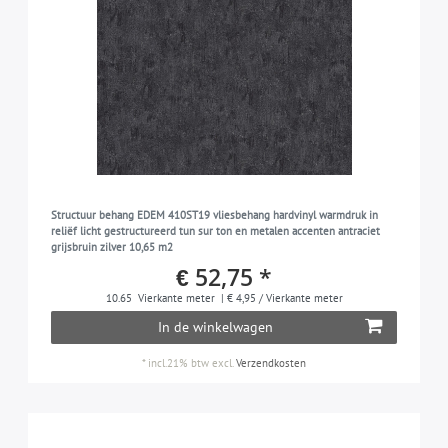
Structuur behang EDEM 410ST19 vliesbehang hardvinyl warmdruk in
reliëf licht gestructureerd tun sur ton en metalen accenten antraciet
grijsbruin zilver 10,65 m2
€ 52,75 *
10.65
Vierkante meter
| € 4,95 / Vierkante meter
In de winkelwagen
*
incl.21% btw
excl.
Verzendkosten