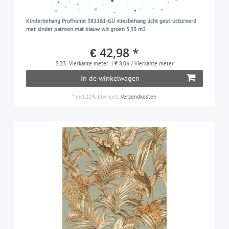
Kinderbehang Profhome 381161-GU vliesbehang licht gestructureerd
met kinder patroon mat blauw wit groen 5,33 m2
€ 42,98 *
5.33
Vierkante meter
| € 8,06 / Vierkante meter
In de winkelwagen
*
incl.21% btw
excl.
Verzendkosten