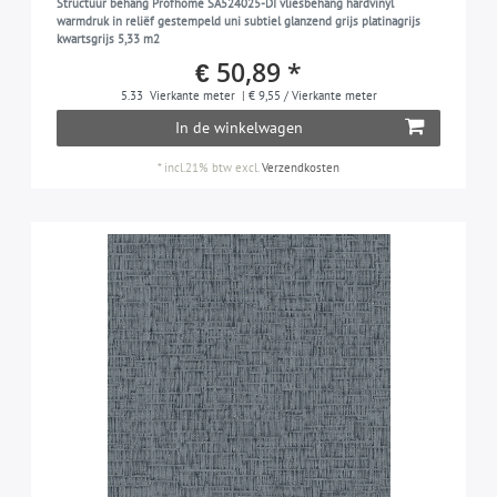
Structuur behang Profhome SA524025-DI vliesbehang hardvinyl
warmdruk in reliëf gestempeld uni subtiel glanzend grijs platinagrijs
lichtgrijs
2
kwartsgrijs 5,33 m2
€ 50,89 *
kakigrijs
1
5.33
Vierkante meter
| € 9,55 / Vierkante meter
koper
1
In de winkelwagen
oranje
1
*
incl.21% btw
excl.
Verzendkosten
pasteloranje
1
parelmoer-grijs
2
parelwit
1
platinagrijs
1
purperviolet
1
kwartsgrijs
1
roze
1
rood
1
roodlila
1