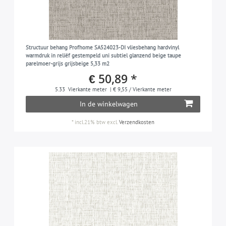
Structuur behang Profhome SA524023-DI vliesbehang hardvinyl
warmdruk in reliëf gestempeld uni subtiel glanzend beige taupe
parelmoer-grijs grijsbeige 5,33 m2
€ 50,89 *
5.33
Vierkante meter
| € 9,55 / Vierkante meter
In de winkelwagen
*
incl.21% btw
excl.
Verzendkosten