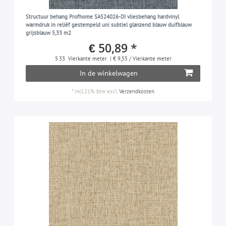
zandgeel
1
Structuur behang Profhome SA524026-DI vliesbehang hardvinyl
chocoladebruin
1
warmdruk in reliëf gestempeld uni subtiel glanzend blauw duifblauw
grijsblauw 5,33 m2
zwart
1
€ 50,89 *
zwartbruin
1
5.33
Vierkante meter
| € 9,55 / Vierkante meter
In de winkelwagen
zilver
3
smaragdgroen
*
incl.21% btw
excl.
Verzendkosten
1
duifblauw
1
taupe
1
wijnrood
1
wit
5