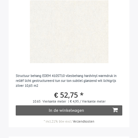
Structuur behang EDEM 410ST10 vliesbehang hardvinyl warmdruk in
reliëf licht gestructureerd tun sur ton subtiel glanzend wit lichtgrijs
zilver 10,65 m2
€ 52,75 *
10.65
Vierkante meter
| € 4,95 / Vierkante meter
In de winkelwagen
*
incl.21% btw
excl.
Verzendkosten