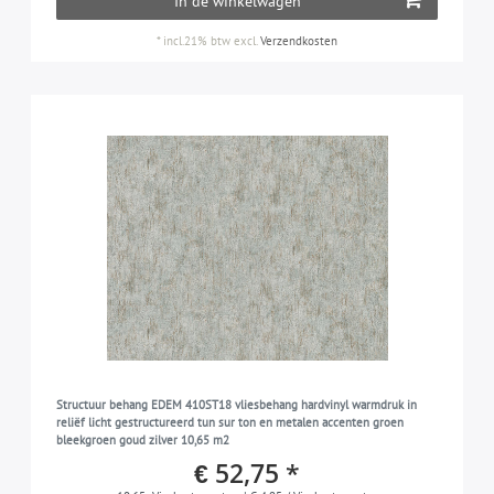
In de winkelwagen
*
incl.21% btw
excl.
Verzendkosten
Structuur behang EDEM 410ST18 vliesbehang hardvinyl warmdruk in
reliëf licht gestructureerd tun sur ton en metalen accenten groen
bleekgroen goud zilver 10,65 m2
€ 52,75 *