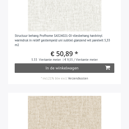
Structuur behang Profhome SA524021-DI vliesbehang hardvinyl
warmdruk in reliëf gestempeld uni subtiel glanzend wit parelwit 5,33
m2
€ 50,89 *
5.33
Vierkante meter
| € 9,55 / Vierkante meter
In de winkelwagen
*
incl.21% btw
excl.
Verzendkosten