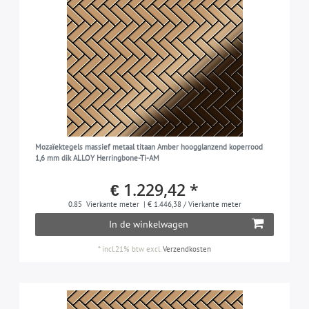
Mozaïektegels massief metaal titaan Amber hoogglanzend koperrood
1,6 mm dik ALLOY Herringbone-Ti-AM
€ 1.229,42 *
0.85
Vierkante meter
| € 1.446,38 / Vierkante meter
In de winkelwagen
*
incl.21% btw
excl.
Verzendkosten