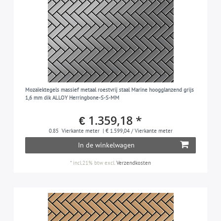
Mozaïektegels massief metaal roestvrij staal Marine hoogglanzend grijs
1,6 mm dik ALLOY Herringbone-S-S-MM
€ 1.359,18 *
0.85
Vierkante meter
| € 1.599,04 / Vierkante meter
In de winkelwagen
*
incl.21% btw
excl.
Verzendkosten