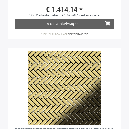
€ 1.414,14 *
0.85
Vierkante meter
| € 1.663,69 / Vierkante meter
In de winkelwagen
*
incl.21% btw
excl.
Verzendkosten