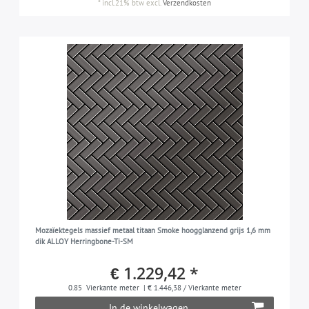
*
incl.21% btw
excl.
Verzendkosten
Mozaïektegels massief metaal titaan Smoke hoogglanzend grijs 1,6 mm
dik ALLOY Herringbone-Ti-SM
€ 1.229,42 *
0.85
Vierkante meter
| € 1.446,38 / Vierkante meter
In de winkelwagen