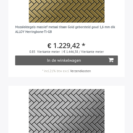
Mozaïektegels massief metaal titaan Gold geborsteld goud 1,6 mm dik
ALLOY Herringbone-Ti-GB
€ 1.229,42 *
0.85
Vierkante meter
| € 1.446,38 / Vierkante meter
In de winkelwagen
*
incl.21% btw
excl.
Verzendkosten