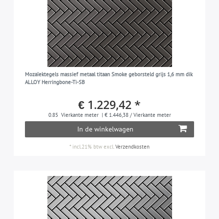
Mozaïektegels massief metaal titaan Smoke geborsteld grijs 1,6 mm dik
ALLOY Herringbone-Ti-SB
€ 1.229,42 *
0.85
Vierkante meter
| € 1.446,38 / Vierkante meter
In de winkelwagen
*
incl.21% btw
excl.
Verzendkosten