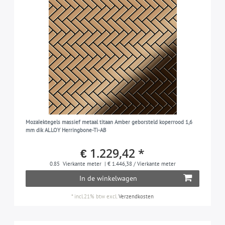
Mozaïektegels massief metaal titaan Amber geborsteld koperrood 1,6
mm dik ALLOY Herringbone-Ti-AB
€ 1.229,42 *
0.85
Vierkante meter
| € 1.446,38 / Vierkante meter
In de winkelwagen
*
incl.21% btw
excl.
Verzendkosten