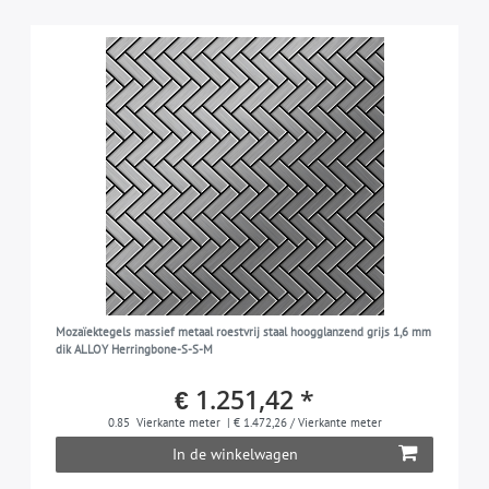
Mozaïektegels massief metaal roestvrij staal hoogglanzend grijs 1,6 mm
dik ALLOY Herringbone-S-S-M
€ 1.251,42 *
0.85
Vierkante meter
| € 1.472,26 / Vierkante meter
In de winkelwagen