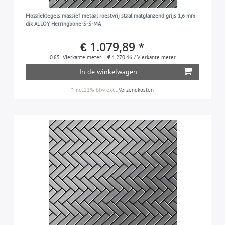
Mozaïektegels massief metaal roestvrij staal matglanzend grijs 1,6 mm
dik ALLOY Herringbone-S-S-MA
€ 1.079,89 *
0.85
Vierkante meter
| € 1.270,46 / Vierkante meter
In de winkelwagen
*
incl.21% btw
excl.
Verzendkosten