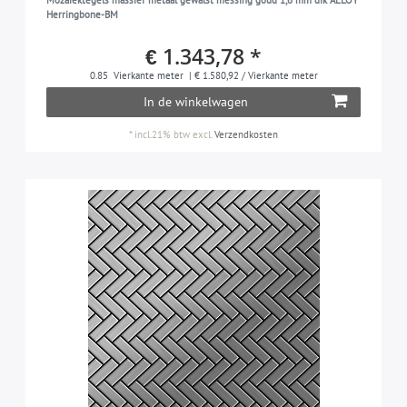
Mozaïektegels massief metaal gewalst messing goud 1,6 mm dik ALLOY
Herringbone-BM
€ 1.343,78 *
0.85
Vierkante meter
| € 1.580,92 / Vierkante meter
In de winkelwagen
*
incl.21% btw
excl.
Verzendkosten