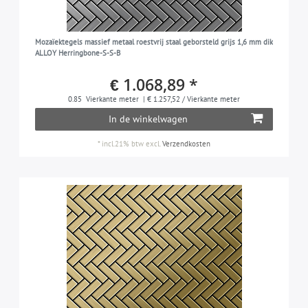
Mozaïektegels massief metaal roestvrij staal geborsteld grijs 1,6 mm dik
ALLOY Herringbone-S-S-B
€ 1.068,89 *
0.85
Vierkante meter
| € 1.257,52 / Vierkante meter
In de winkelwagen
*
incl.21% btw
excl.
Verzendkosten