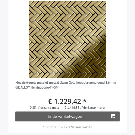
Mozaïektegels massief metaal titaan Gold hoogglanzend goud 1,6 mm
dik ALLOY Herringbone-Ti-GM
€ 1.229,42 *
0.85
Vierkante meter
| € 1.446,38 / Vierkante meter
In de winkelwagen
*
incl.21% btw
excl.
Verzendkosten