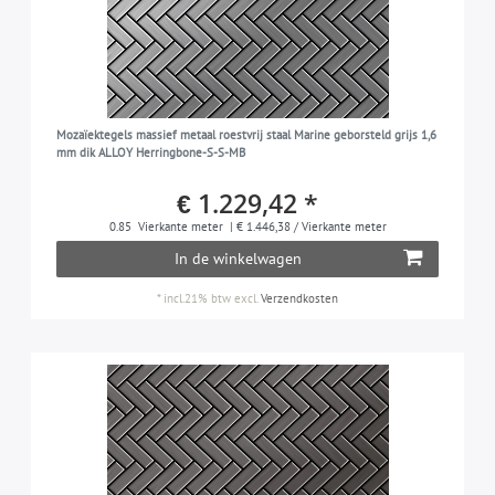
Mozaïektegels massief metaal roestvrij staal Marine geborsteld grijs 1,6
mm dik ALLOY Herringbone-S-S-MB
€ 1.229,42 *
0.85
Vierkante meter
| € 1.446,38 / Vierkante meter
In de winkelwagen
*
incl.21% btw
excl.
Verzendkosten