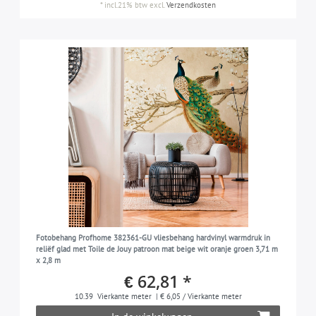
*
incl.21% btw
excl.
Verzendkosten
Fotobehang Profhome 382361-GU vliesbehang hardvinyl warmdruk in
reliëf glad met Toile de Jouy patroon mat beige wit oranje groen 3,71 m
x 2,8 m
€ 62,81 *
10.39
Vierkante meter
| € 6,05 / Vierkante meter