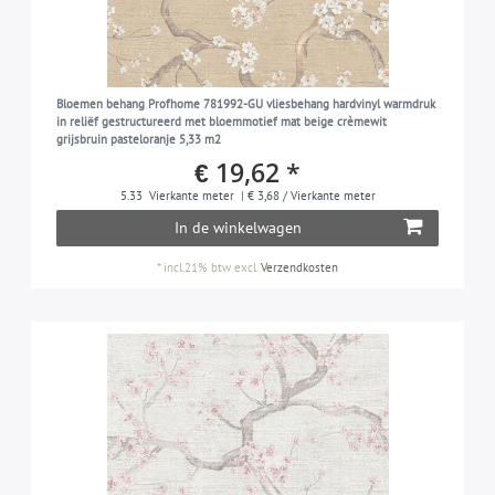
Bloemen behang Profhome 781992-GU vliesbehang hardvinyl warmdruk
in reliëf gestructureerd met bloemmotief mat beige crèmewit
grijsbruin pasteloranje 5,33 m2
€ 19,62 *
5.33
Vierkante meter
| € 3,68 / Vierkante meter
In de winkelwagen
*
incl.21% btw
excl.
Verzendkosten