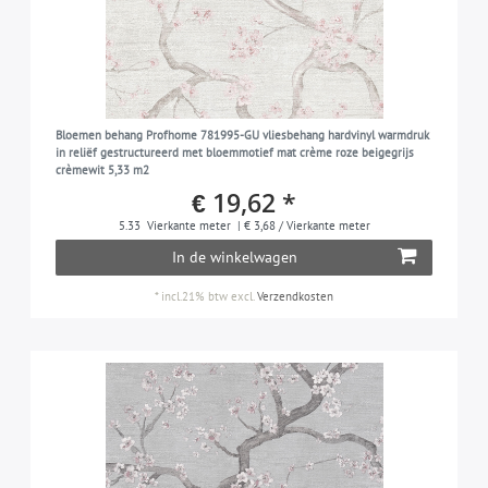
Bloemen behang Profhome 781995-GU vliesbehang hardvinyl warmdruk
in reliëf gestructureerd met bloemmotief mat crème roze beigegrijs
crèmewit 5,33 m2
€ 19,62 *
5.33
Vierkante meter
| € 3,68 / Vierkante meter
In de winkelwagen
*
incl.21% btw
excl.
Verzendkosten