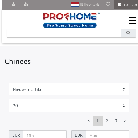
EUR 0,00
NL | Nederlands
☰
Chinees
1
2
3
EUR
EUR