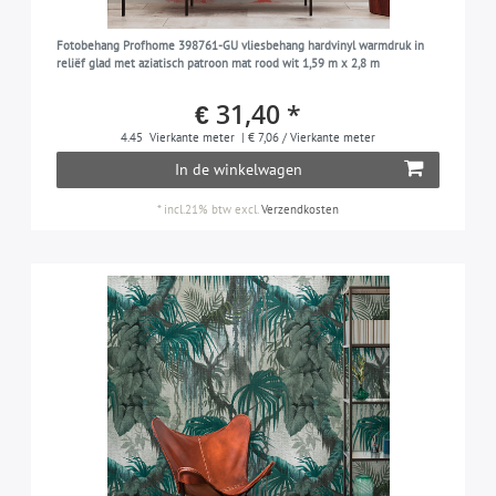
Fotobehang Profhome 398761-GU vliesbehang hardvinyl warmdruk in
reliëf glad met aziatisch patroon mat rood wit 1,59 m x 2,8 m
€ 31,40 *
4.45
Vierkante meter
| € 7,06 / Vierkante meter
In de winkelwagen
*
incl.21% btw
excl.
Verzendkosten