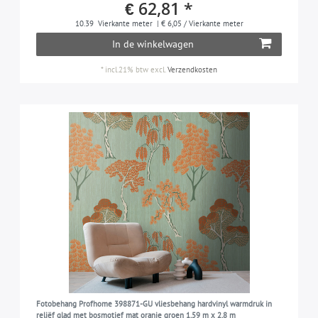
€ 62,81 *
10.39
Vierkante meter
| € 6,05 / Vierkante meter
In de winkelwagen
*
incl.21% btw
excl.
Verzendkosten
Fotobehang Profhome 398871-GU vliesbehang hardvinyl warmdruk in
reliëf glad met bosmotief mat oranje groen 1,59 m x 2,8 m