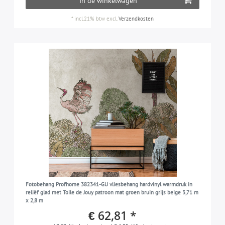
In de winkelwagen
*
incl.21% btw
excl.
Verzendkosten
Fotobehang Profhome 382341-GU vliesbehang hardvinyl warmdruk in
reliëf glad met Toile de Jouy patroon mat groen bruin grijs beige 3,71 m
x 2,8 m
€ 62,81 *