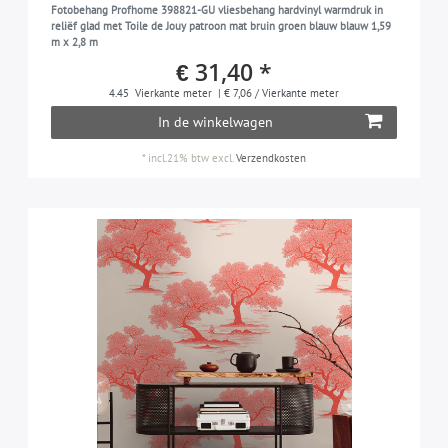
Fotobehang Profhome 398821-GU vliesbehang hardvinyl warmdruk in
reliëf glad met Toile de Jouy patroon mat bruin groen blauw blauw 1,59
m x 2,8 m
€ 31,40 *
4.45
Vierkante meter
| € 7,06 / Vierkante meter
In de winkelwagen
*
incl.21% btw
excl.
Verzendkosten