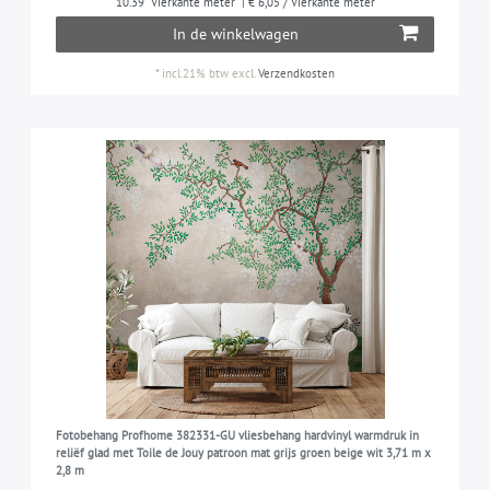
10.39
Vierkante meter
| € 6,05 / Vierkante meter
In de winkelwagen
*
incl.21% btw
excl.
Verzendkosten
Fotobehang Profhome 382331-GU vliesbehang hardvinyl warmdruk in
reliëf glad met Toile de Jouy patroon mat grijs groen beige wit 3,71 m x
2,8 m