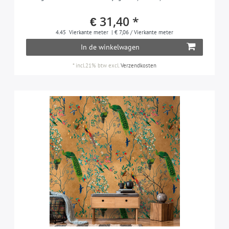
€ 31,40 *
4.45
Vierkante meter
| € 7,06 / Vierkante meter
In de winkelwagen
*
incl.21% btw
excl.
Verzendkosten