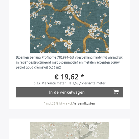
Bloemen behang Profhome 781994-GU vliesbehang hardvinyl warmdruk
in reliëf gestructureerd met bloemmotief en metalen accenten blauw
petrol goud crèmewit 5,33 m2
€ 19,62 *
5.33
Vierkante meter
| € 3,68 / Vierkante meter
In de winkelwagen
*
incl.21% btw
excl.
Verzendkosten