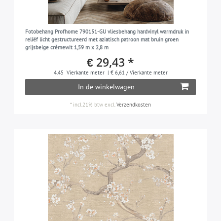
Fotobehang Profhome 790151-GU vliesbehang hardvinyl warmdruk in
reliëf licht gestructureerd met aziatisch patroon mat bruin groen
grijsbeige crèmewit 1,59 m x 2,8 m
€ 29,43 *
4.45
Vierkante meter
| € 6,61 / Vierkante meter
In de winkelwagen
*
incl.21% btw
excl.
Verzendkosten