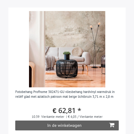
Fotobehang Profhome 382471-GU vliesbehang hardvinyl warmdruk in
reliëf glad met aziatisch patroon mat beige lichtbruin 3,71 m x 2,8 m
€ 62,81 *
10.39
Vierkante meter
| € 6,05 / Vierkante meter
In de winkelwagen