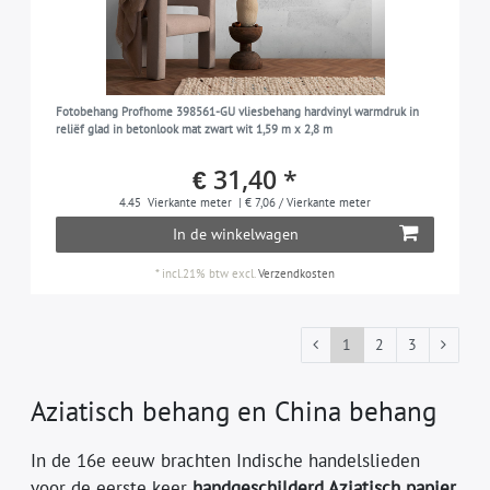
Fotobehang Profhome 398561-GU vliesbehang hardvinyl warmdruk in
reliëf glad in betonlook mat zwart wit 1,59 m x 2,8 m
€ 31,40 *
4.45
Vierkante meter
| € 7,06 / Vierkante meter
In de winkelwagen
*
incl.21% btw
excl.
Verzendkosten
1
2
3
Aziatisch behang en China behang
In de 16e eeuw brachten Indische handelslieden
voor de eerste keer
handgeschilderd Aziatisch papier