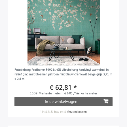
Fotobehang Profhome 399211-GU vliesbehang hardvinyl warmdruk in
reliëf glad met bloemen patroon mat blauw crèmewit beige grijs 3,71 m
x 2,8 m
€ 62,81 *
10.39
Vierkante meter
| € 6,05 / Vierkante meter
In de winkelwagen
*
incl.21% btw
excl.
Verzendkosten