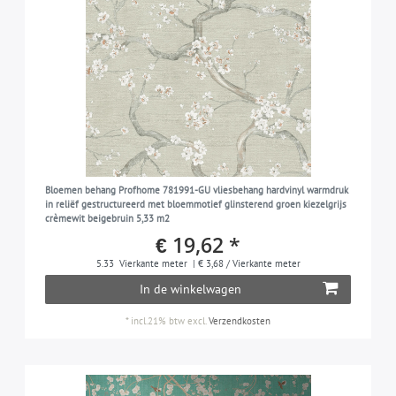
Bloemen behang Profhome 781991-GU vliesbehang hardvinyl warmdruk
in reliëf gestructureerd met bloemmotief glinsterend groen kiezelgrijs
crèmewit beigebruin 5,33 m2
€ 19,62 *
5.33
Vierkante meter
| € 3,68 / Vierkante meter
In de winkelwagen
*
incl.21% btw
excl.
Verzendkosten