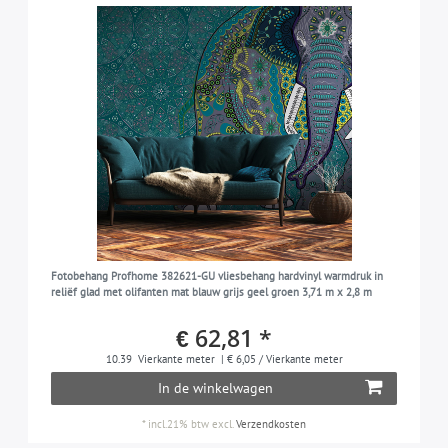
Fotobehang Profhome 382621-GU vliesbehang hardvinyl warmdruk in
reliëf glad met olifanten mat blauw grijs geel groen 3,71 m x 2,8 m
€ 62,81 *
10.39
Vierkante meter
| € 6,05 / Vierkante meter
In de winkelwagen
*
incl.21% btw
excl.
Verzendkosten