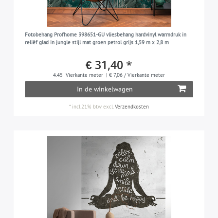
Fotobehang Profhome 398651-GU vliesbehang hardvinyl warmdruk in
reliëf glad in jungle stijl mat groen petrol grijs 1,59 m x 2,8 m
€ 31,40 *
4.45
Vierkante meter
| € 7,06 / Vierkante meter
In de winkelwagen
*
incl.21% btw
excl.
Verzendkosten