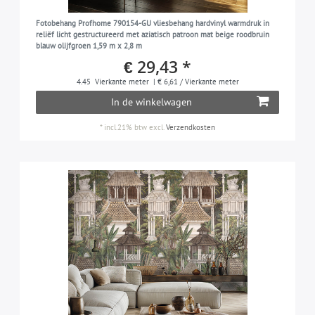
zwart
2
used look
9
Fotobehang Profhome 790154-GU vliesbehang hardvinyl warmdruk in
zwartgrijs
1
reliëf licht gestructureerd met aziatisch patroon mat beige roodbruin
vogels
8
blauw olijfgroen 1,59 m x 2,8 m
zilver
1
€ 29,43 *
smaragdgroen
1
4.45
Vierkante meter
| € 6,61 / Vierkante meter
In de winkelwagen
turquois
1
turkooisgroen
*
incl.21% btw
excl.
Verzendkosten
1
wit
16