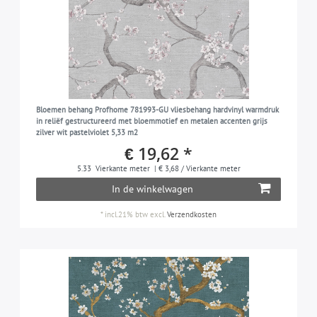
Bloemen behang Profhome 781993-GU vliesbehang hardvinyl warmdruk
in reliëf gestructureerd met bloemmotief en metalen accenten grijs
zilver wit pastelviolet 5,33 m2
€ 19,62 *
5.33
Vierkante meter
| € 3,68 / Vierkante meter
In de winkelwagen
*
incl.21% btw
excl.
Verzendkosten