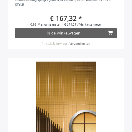
Wandbekleding spiegel goud zelfklevend 0,96 m2 WallFace 27373 M-
STYLE
€ 167,32 *
0.96
Vierkante meter
| € 174,29 / Vierkante meter
In de winkelwagen
*
incl.21% btw
excl.
Verzendkosten