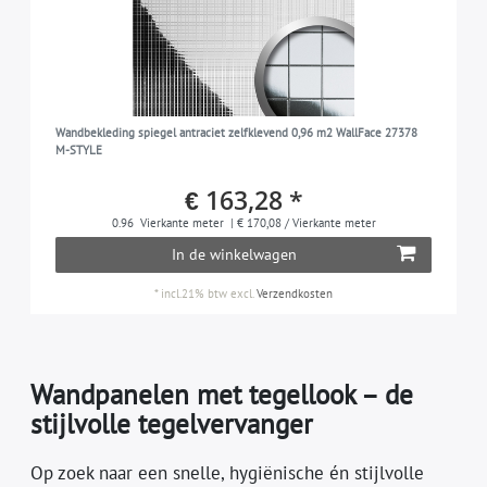
Wandbekleding spiegel antraciet zelfklevend 0,96 m2 WallFace 27378
M-STYLE
€ 163,28 *
0.96
Vierkante meter
| € 170,08 / Vierkante meter
In de winkelwagen
*
incl.21% btw
excl.
Verzendkosten
Wandpanelen met tegellook – de
stijlvolle tegelvervanger
Op zoek naar een snelle, hygiënische én stijlvolle