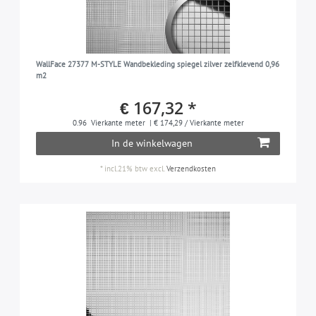
WallFace 27377 M-STYLE Wandbekleding spiegel zilver zelfklevend 0,96
m2
€ 167,32 *
0.96
Vierkante meter
| € 174,29 / Vierkante meter
In de winkelwagen
*
incl.21% btw
excl.
Verzendkosten