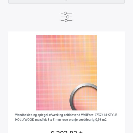
PRODUCENT
KLAAR VOOR VERZENDING
MERK
e-DELUX
17 werkdagen
Wallface
7
7
7
KLEUR
goud
3
PATROON
roze
1
mozaik
7
COLLECTIE
zilver
3
M-STYLE
7
LOOK
changerend
1
OPPERVLAK
spiegelend
6
Wandbekleding spiegel afwerking zelfklevend WallFace 27376 M-STYLE
glad
7
HOLLYWOOD mozaïek 5 x 5 mm roze oranje veelkleurig 0,96 m2
SLIJTVASTHEID