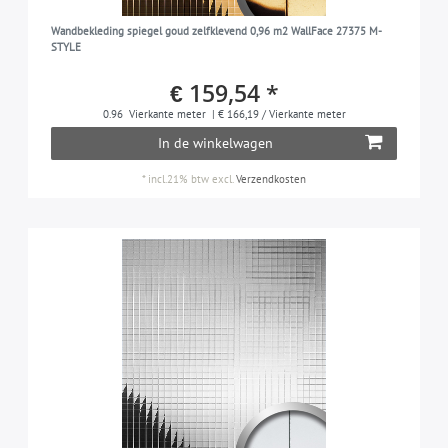
Wandbekleding spiegel goud zelfklevend 0,96 m2 WallFace 27375 M-
STYLE
€ 159,54 *
0.96
Vierkante meter
| € 166,19 / Vierkante meter
In de winkelwagen
*
incl.21% btw
excl.
Verzendkosten