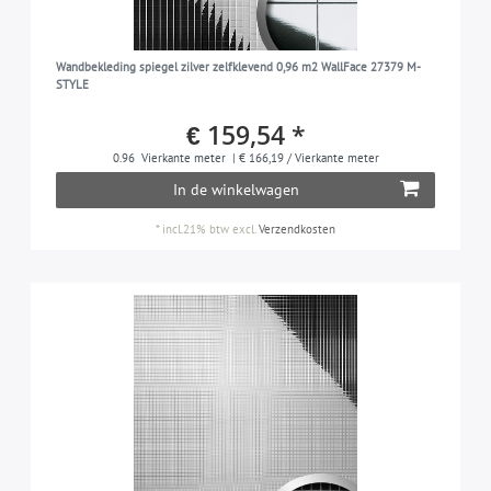
Wandbekleding spiegel zilver zelfklevend 0,96 m2 WallFace 27379 M-
STYLE
€ 159,54 *
0.96
Vierkante meter
| € 166,19 / Vierkante meter
In de winkelwagen
*
incl.21% btw
excl.
Verzendkosten