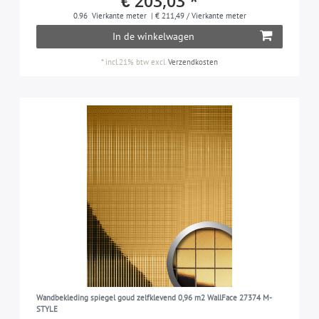
€ 203,03 *
lage schuringsweerstand
7
VOCHTIGE RUIMTES GESCHIKT
0.96
Vierkante meter
| € 211,49 / Vierkante meter
In de winkelwagen
kan beperkt tegen vocht - eventjes stromend
7
FLEXIBILITEIT
water kan schade aanrichten
*
incl.21% btw
excl.
Verzendkosten
flexibel
7
OPPERVLAKTEMATERIAAL
gemetalliseerd oppervlak (PET), 100% PVC-vrij
7
GESCHIKT VOOR
alle woonvertrekken (woonkamer, slaapkamer,
7
keuken, badkamer, etc.)
Wandbekleding spiegel goud zelfklevend 0,96 m2 WallFace 27374 M-
STYLE