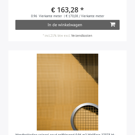
€ 163,28 *
0.96
Vierkante meter
| € 170,08 / Vierkante meter
In de winkelwagen
*
incl.21% btw
excl.
Verzendkosten