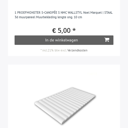
1 PROEFMONSTER S-CANOPÉE S NMC WALLSTYL Noel Marquet | STAAL
3d muurpaneel Muurbekleding lengte ong. 10 cm
€ 5,00 *
In de winkelwagen
*
incl.21% btw
excl.
Verzendkosten