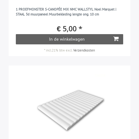
1 PROEFMONSTER S-CANOPÉE MIX NMC WALLSTYL Noel Marquet |
STAAL 3d muurpaneel Muurbekleding lengte ong. 10 cm
€ 5,00 *
In de winkelwagen
*
incl.21% btw
excl.
Verzendkosten