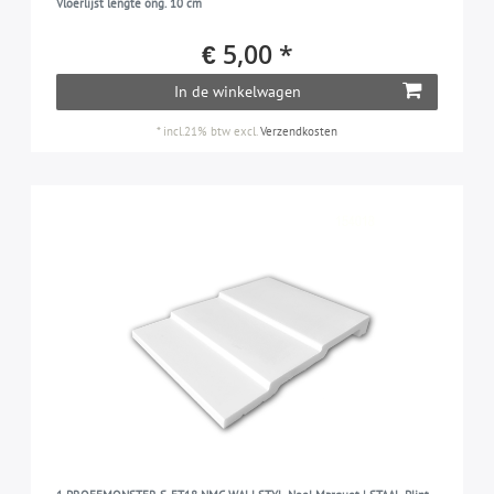
Vloerlijst lengte ong. 10 cm
€ 5,00 *
In de winkelwagen
*
incl.21% btw
excl.
Verzendkosten