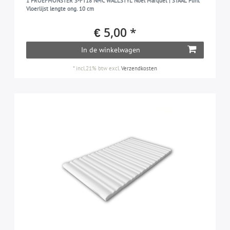
1 PROEFMONSTER S-FT18 NMC WALLSTYL Noel Marquet | STAAL Plint
Vloerlijst lengte ong. 10 cm
€ 5,00 *
In de winkelwagen
*
incl.21% btw
excl.
Verzendkosten