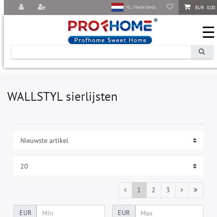
EUR 0,00
NL | Nederlands
☰
WALLSTYL sierlijsten
1
2
3
EUR
EUR