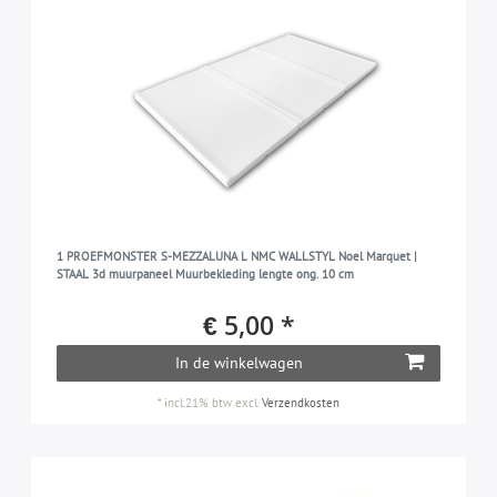
1 PROEFMONSTER S-MEZZALUNA L NMC WALLSTYL Noel Marquet |
STAAL 3d muurpaneel Muurbekleding lengte ong. 10 cm
€ 5,00 *
In de winkelwagen
*
incl.21% btw
excl.
Verzendkosten