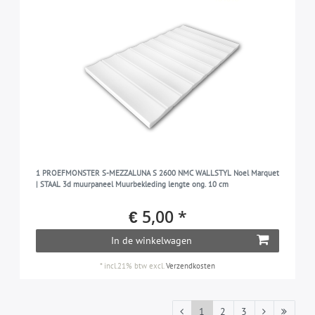
1 PROEFMONSTER S-MEZZALUNA S 2600 NMC WALLSTYL Noel Marquet
| STAAL 3d muurpaneel Muurbekleding lengte ong. 10 cm
€ 5,00 *
In de winkelwagen
*
incl.21% btw
excl.
Verzendkosten
1
2
3