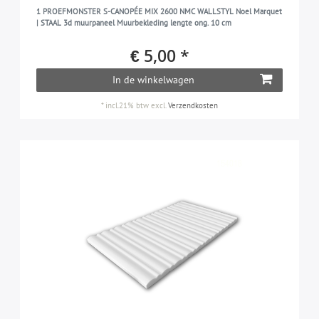
1 PROEFMONSTER S-CANOPÉE MIX 2600 NMC WALLSTYL Noel Marquet
| STAAL 3d muurpaneel Muurbekleding lengte ong. 10 cm
€ 5,00 *
In de winkelwagen
*
incl.21% btw
excl.
Verzendkosten