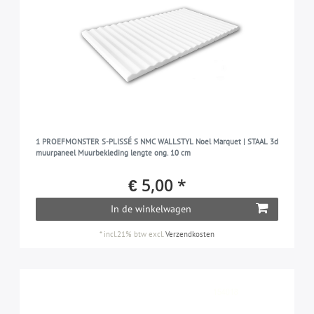
1 PROEFMONSTER S-PLISSÉ S NMC WALLSTYL Noel Marquet | STAAL 3d
muurpaneel Muurbekleding lengte ong. 10 cm
€ 5,00 *
In de winkelwagen
*
incl.21% btw
excl.
Verzendkosten