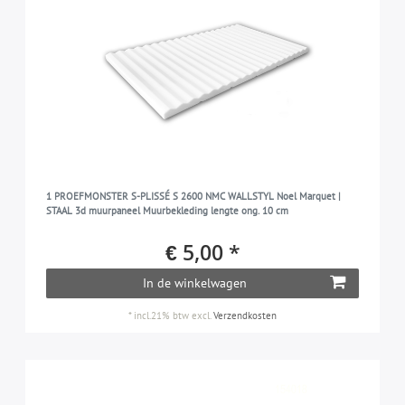
1 PROEFMONSTER S-PLISSÉ S 2600 NMC WALLSTYL Noel Marquet |
STAAL 3d muurpaneel Muurbekleding lengte ong. 10 cm
€ 5,00 *
In de winkelwagen
*
incl.21% btw
excl.
Verzendkosten