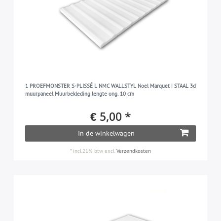
1 PROEFMONSTER S-PLISSÉ L NMC WALLSTYL Noel Marquet | STAAL 3d
muurpaneel Muurbekleding lengte ong. 10 cm
€ 5,00 *
In de winkelwagen
*
incl.21% btw
excl.
Verzendkosten