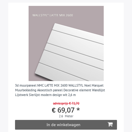
3d muurpaneel NMC LATTE MIX 2600 WALLSTYL Noel Marquet
Muurbekleding Akoestisch paneel Decorative element Wandlijst
Lijstwerk Sierlijst modern design wit 2,6 m
adviesprijs € 72,70
€ 69,07 *
2.6
Meter
In de winkelwagen