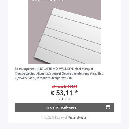
3d muurpaneel NMC LATTE MIX WALLSTYL Noel Marquet
Muurbekleding Akoestisch paneel Decorative element Wandlijst
Lijstwerk Sierlijst modern design wit 2 m
adviesprijs € 55,90
€ 53,11 *
2
Meter
In de winkelwagen
*
incl.21% btw
excl.
Verzendkosten