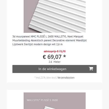
3d muurpaneel NMC PLISSÉ L 2600 WALLSTYL Noel Marquet
Muurbekleding Akoestisch paneel Decorative element Wandlijst
Lijstwerk Sierlijst modern design wit 2,6 m
adviesprijs € 72,70
€ 69,07 *
2.6
Meter
In de winkelwagen
*
incl.21% btw
excl.
Verzendkosten