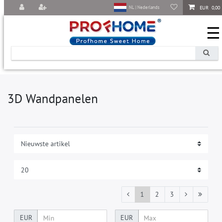
EUR 0,00
NL | Nederlands
☰
3D Wandpanelen
1
2
3
EUR
EUR