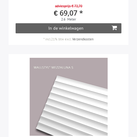
adviesprijs € 72,70
€ 69,07 *
2.6
Meter
In de winkelwagen
*
incl.21% btw
excl.
Verzendkosten