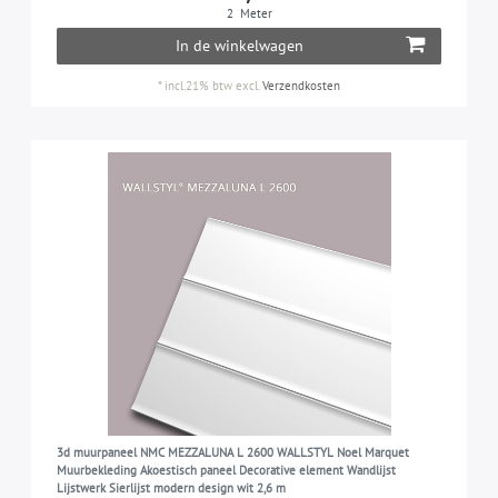
2
Meter
In de winkelwagen
*
incl.21% btw
excl.
Verzendkosten
3d muurpaneel NMC MEZZALUNA L 2600 WALLSTYL Noel Marquet
Muurbekleding Akoestisch paneel Decorative element Wandlijst
Lijstwerk Sierlijst modern design wit 2,6 m