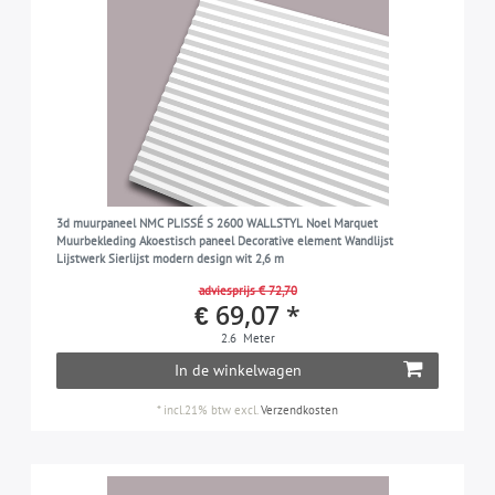
3d muurpaneel NMC PLISSÉ S 2600 WALLSTYL Noel Marquet
Muurbekleding Akoestisch paneel Decorative element Wandlijst
Lijstwerk Sierlijst modern design wit 2,6 m
adviesprijs € 72,70
€ 69,07 *
2.6
Meter
In de winkelwagen
*
incl.21% btw
excl.
Verzendkosten