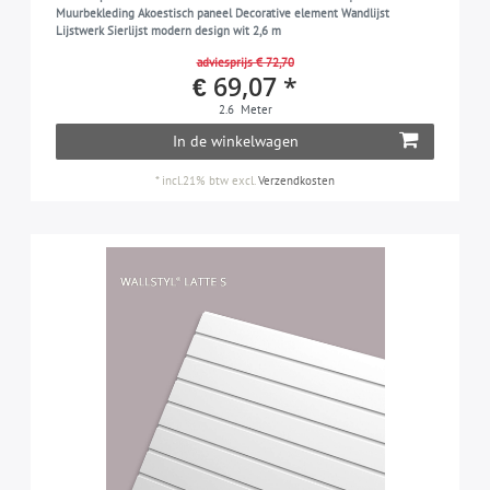
Muurbekleding Akoestisch paneel Decorative element Wandlijst
Lijstwerk Sierlijst modern design wit 2,6 m
adviesprijs € 72,70
€ 69,07 *
2.6
Meter
In de winkelwagen
*
incl.21% btw
excl.
Verzendkosten