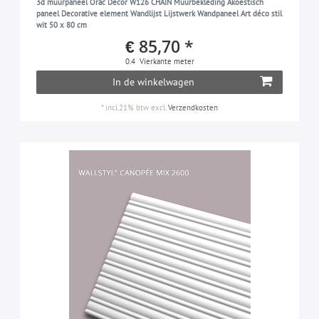
3d muurpaneel Orac Decor W126 CHAIN Muurbekleding Akoestisch
paneel Decorative element Wandlijst Lijstwerk Wandpaneel Art déco stil
wit 50 x 80 cm
€ 85,70 *
0.4
Vierkante meter
In de winkelwagen
*
incl.21% btw
excl.
Verzendkosten