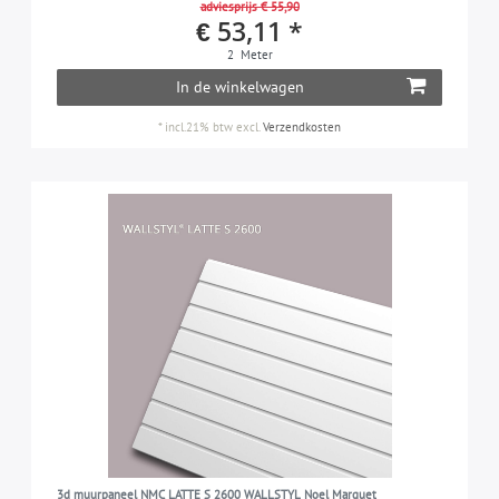
adviesprijs € 55,90
€ 53,11 *
2
Meter
In de winkelwagen
*
incl.21% btw
excl.
Verzendkosten
3d muurpaneel NMC LATTE S 2600 WALLSTYL Noel Marquet