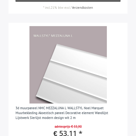
*
incl.21% btw
excl.
Verzendkosten
3d muurpaneel NMC MEZZALUNA L WALLSTYL Noel Marquet
Muurbekleding Akoestisch paneel Decorative element Wandlijst
Lijstwerk Sierlijst modern design wit 2 m
adviesprijs € 55,90
€ 53,11 *