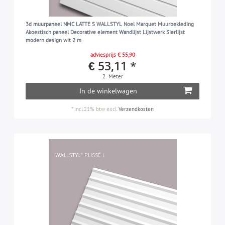
3d muurpaneel NMC LATTE S WALLSTYL Noel Marquet Muurbekleding
Akoestisch paneel Decorative element Wandlijst Lijstwerk Sierlijst
modern design wit 2 m
adviesprijs € 55,90
€ 53,11 *
2
Meter
In de winkelwagen
*
incl.21% btw
excl.
Verzendkosten