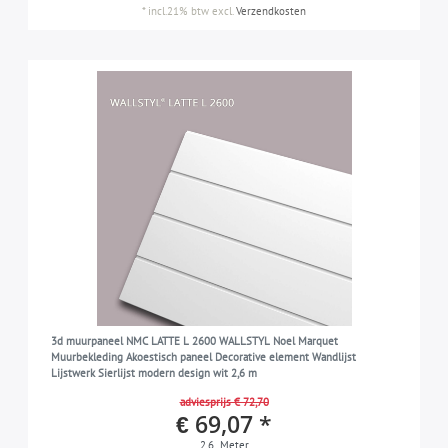
*
incl.21% btw
excl.
Verzendkosten
3d muurpaneel NMC LATTE L 2600 WALLSTYL Noel Marquet
Muurbekleding Akoestisch paneel Decorative element Wandlijst
Lijstwerk Sierlijst modern design wit 2,6 m
adviesprijs € 72,70
€ 69,07 *
2.6
Meter