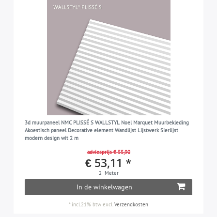
3d muurpaneel NMC PLISSÉ S WALLSTYL Noel Marquet Muurbekleding
Akoestisch paneel Decorative element Wandlijst Lijstwerk Sierlijst
modern design wit 2 m
adviesprijs € 55,90
€ 53,11 *
2
Meter
In de winkelwagen
*
incl.21% btw
excl.
Verzendkosten