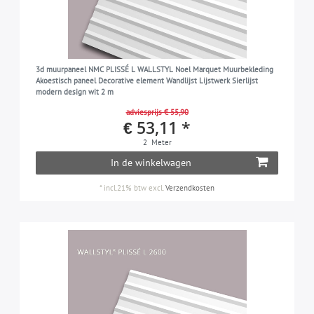
3d muurpaneel NMC PLISSÉ L WALLSTYL Noel Marquet Muurbekleding
Akoestisch paneel Decorative element Wandlijst Lijstwerk Sierlijst
modern design wit 2 m
adviesprijs € 55,90
€ 53,11 *
2
Meter
In de winkelwagen
*
incl.21% btw
excl.
Verzendkosten