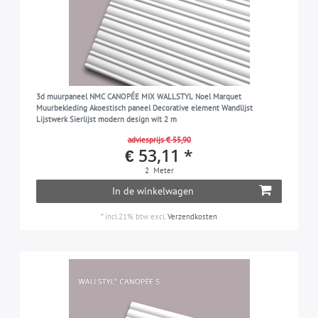
3d muurpaneel NMC CANOPÉE MIX WALLSTYL Noel Marquet
Muurbekleding Akoestisch paneel Decorative element Wandlijst
Lijstwerk Sierlijst modern design wit 2 m
adviesprijs € 55,90
€ 53,11 *
2
Meter
In de winkelwagen
*
incl.21% btw
excl.
Verzendkosten