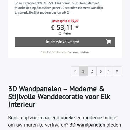
3d muurpaneel NMC MEZZALUNA S WALLSTYL Noel Marquet
Muurbekleding Akoestisch paneel Decorative element Wandlijst
Lijstwerk Sierlijst modern design wit 2 m
adviesprijs € 55,90
€ 53,11 *
2
Meter
In de winkelwagen
*
incl.21% btw
excl.
Verzendkosten
1
2
3
3D Wandpanelen – Moderne &
Stijlvolle Wanddecoratie voor Elk
Interieur
Bent u op zoek naar een unieke en moderne manier
om uw muren te verfraaien?
3D wandpanelen
bieden