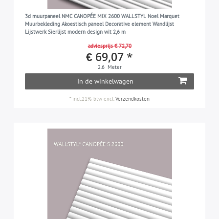
3d muurpaneel NMC CANOPÉE MIX 2600 WALLSTYL Noel Marquet
Muurbekleding Akoestisch paneel Decorative element Wandlijst
Lijstwerk Sierlijst modern design wit 2,6 m
adviesprijs € 72,70
€ 69,07 *
2.6
Meter
In de winkelwagen
*
incl.21% btw
excl.
Verzendkosten