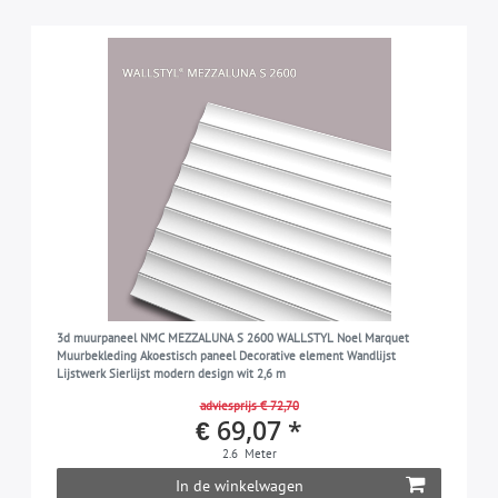
3d muurpaneel NMC MEZZALUNA S 2600 WALLSTYL Noel Marquet
Muurbekleding Akoestisch paneel Decorative element Wandlijst
Lijstwerk Sierlijst modern design wit 2,6 m
adviesprijs € 72,70
€ 69,07 *
2.6
Meter
In de winkelwagen