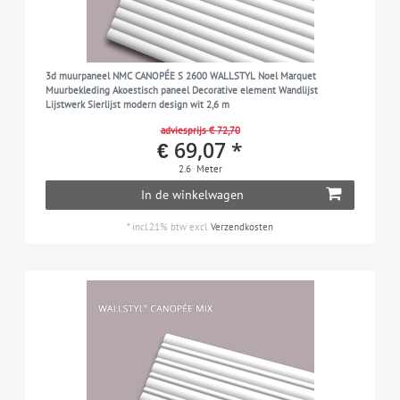
3d muurpaneel NMC CANOPÉE S 2600 WALLSTYL Noel Marquet
Muurbekleding Akoestisch paneel Decorative element Wandlijst
Lijstwerk Sierlijst modern design wit 2,6 m
adviesprijs € 72,70
€ 69,07 *
2.6
Meter
In de winkelwagen
*
incl.21% btw
excl.
Verzendkosten