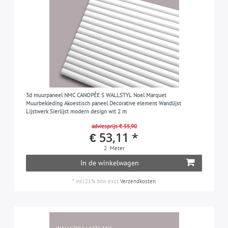
3d muurpaneel NMC CANOPÉE S WALLSTYL Noel Marquet
Muurbekleding Akoestisch paneel Decorative element Wandlijst
Lijstwerk Sierlijst modern design wit 2 m
adviesprijs € 55,90
€ 53,11 *
2
Meter
In de winkelwagen
*
incl.21% btw
excl.
Verzendkosten