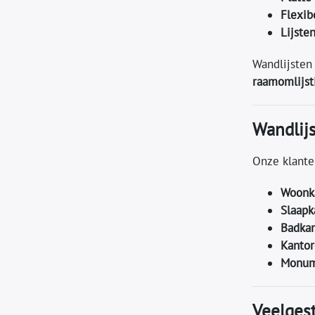
Flexib
Lijste
Wandlijsten
raamomlijst
Wandlijs
Onze klante
Woonk
Slaap
Badka
Kantor
Monum
Veelgest