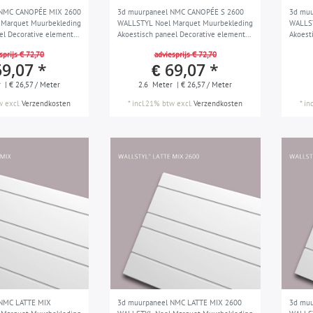
 NMC CANOPÉE MIX 2600
3d muurpaneel NMC CANOPÉE S 2600
3d mu
Marquet Muurbekleding
WALLSTYL Noel Marquet Muurbekleding
WALLST
el Decorative element
Akoestisch paneel Decorative element
Akoest
erk Sierlijst modern
Wandlijst Lijstwerk Sierlijst modern
Wandlij
sprijs € 72,70
adviesprijs € 72,70
m
design wit 2,6 m
design
69,07 *
€ 69,07 *
r
| € 26,57 / Meter
2.6
Meter
| € 26,57 / Meter
w
excl.
Verzendkosten
*
incl.21% btw
excl.
Verzendkosten
*
in
NMC LATTE MIX
3d muurpaneel NMC LATTE MIX 2600
3d muu