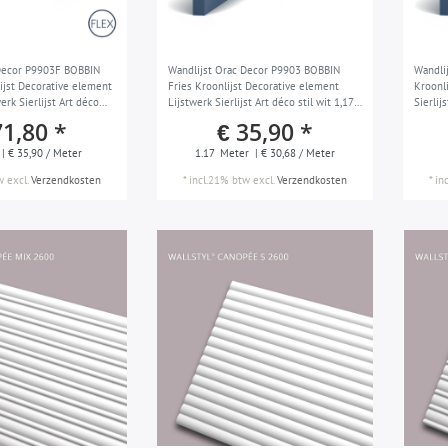
 Decor P9903F BOBBIN
Wandlijst Orac Decor P9903 BOBBIN
Wandli
lijst Decorative element
Fries Kroonlijst Decorative element
Kroonl
erk Sierlijst Art déco
Lijstwerk Sierlijst Art déco stil wit 1,17
Sierli
m
71,80 *
€ 35,90 *
| € 35,90 / Meter
1.17
Meter
| € 30,68 / Meter
w
excl.
Verzendkosten
*
incl.21% btw
excl.
Verzendkosten
*
in