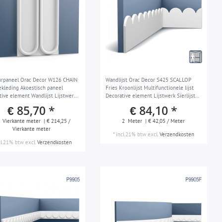
rpaneel Orac Decor W126 CHAIN
Wandlijst Orac Decor S425 SCALLOP
kleding Akoestisch paneel
Fries Kroonlijst Multifunctionele lijst
tive element Wandlijst Lijstwerk
Decorative element Lijstwerk Sierlijst
neel Art déco stil wit 50 x 80 cm
Art déco stil wit 2 m
€ 85,70 *
€ 84,10 *
Vierkante meter
| € 214,25 /
2
Meter
| € 42,05 / Meter
Vierkante meter
*
incl.21% btw
excl.
Verzendkosten
cl.21% btw
excl.
Verzendkosten