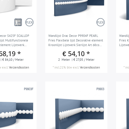
 Decor S425F SCALLOP
Wandlijst Orac Decor P9904F PEARL
Wandli
lijst Multifunctionele
Fries Flexibele lijst Decorative element
Fries 
 element Lijstwerk
Kroonlijst Lijstwerk Sierlijst Art déco
Lijstwe
lijst Art déco stil wit 2 m
stil wit 2 m
68,19 *
€ 54,10 *
| € 84,10 / Meter
2
Meter
| € 27,05 / Meter
w
excl.
Verzendkosten
*
incl.21% btw
excl.
Verzendkosten
*
in