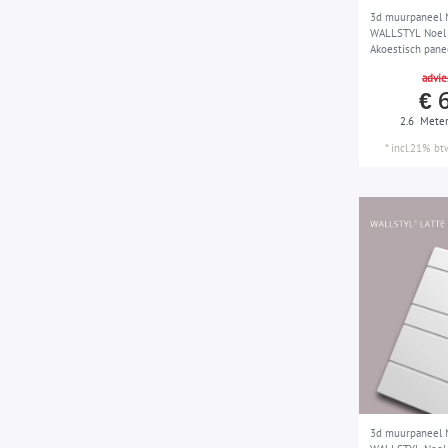
3d muurpaneel
WALLSTYL Noel 
Akoestisch pane
Wandlijst Lijstw
advie
design wit 2,6 
€ 
2.6
Mete
*
incl.21% bt
3d muurpaneel 