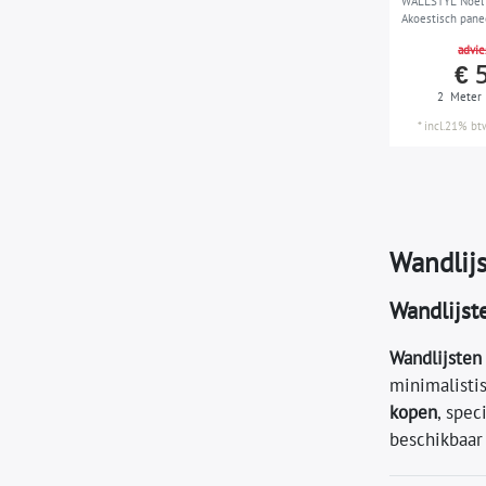
WALLSTYL Noel 
Akoestisch pane
Wandlijst Lijstw
advie
design wit 2 m
€ 
2
Meter
*
incl.21% bt
Wandlijs
Wandlijste
Wandlijsten
minimalisti
kopen
, spec
beschikbaar 