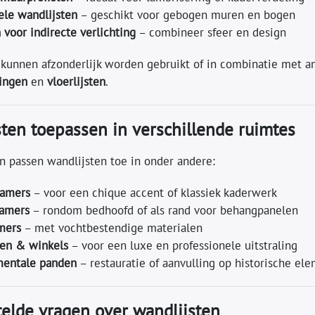
ele wandlijsten
– geschikt voor gebogen muren en bogen
n voor indirecte verlichting
– combineer sfeer en design
 kunnen afzonderlijk worden gebruikt of in combinatie met 
ingen
en
vloerlijsten
.
ten toepassen in verschillende ruimtes
n passen wandlijsten toe in onder andere:
amers
– voor een chique accent of klassiek kaderwerk
kamers
– rondom bedhoofd of als rand voor behangpanelen
mers
– met vochtbestendige materialen
en & winkels
– voor een luxe en professionele uitstraling
entale panden
– restauratie of aanvulling op historische el
elde vragen over wandlijsten