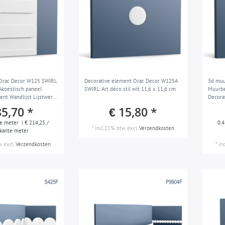
Orac Decor W125 SWIRL
Decorative element Orac Decor W125A
3d muu
koestisch paneel
SWIRL Art déco stil wit 11,6 x 11,6 cm
Muurbe
ent Wandlijst Lijstwerk
Decora
déco stil wit 50 x 80 cm
Wandpa
85,70 *
€ 15,80 *
e meter
| € 214,25 /
0.4
*
incl.21% btw
excl.
Verzendkosten
rkante meter
w
excl.
Verzendkosten
*
in