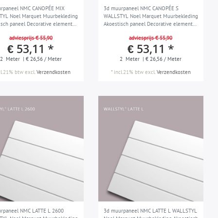
urpaneel NMC CANOPÉE MIX
3d muurpaneel NMC CANOPÉE S
YL Noel Marquet Muurbekleding
WALLSTYL Noel Marquet Muurbekleding
isch paneel Decorative element
Akoestisch paneel Decorative element
st Lijstwerk Sierlijst modern
Wandlijst Lijstwerk Sierlijst modern
adviesprijs € 55,90
adviesprijs € 55,90
 wit 2 m
design wit 2 m
€ 53,11 *
€ 53,11 *
2
Meter
| € 26,56 / Meter
2
Meter
| € 26,56 / Meter
cl.21% btw
excl.
Verzendkosten
*
incl.21% btw
excl.
Verzendkosten
rpaneel NMC LATTE L 2600
3d muurpaneel NMC LATTE L WALLSTYL