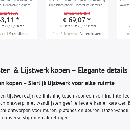
Marquet Muurbekleding
WALLSTYL Noel Marquet Muurbekleding
WALLST
el Decorative element
Akoestisch paneel Decorative element
Akoest
erk Sierlijst modern
Wandlijst Lijstwerk Sierlijst modern
Wandlij
sprijs € 55,90
adviesprijs € 72,70
design wit 2,6 m
design
53,11 *
€ 69,07 *
| € 26,56 / Meter
2.6
Meter
| € 26,57 / Meter
w
excl.
Verzendkosten
*
incl.21% btw
excl.
Verzendkosten
*
in
ten & Lijstwerk kopen – Elegante details v
n kopen – Sierlijk lijstwerk voor elke ruimte
en
lijstwerk
zijn dé finishing touch voor een verfijnd interieu
sch ontwerp, met wandlijsten geef je iedere kamer karakter. 
iaal ontworpen voor muren, plafonds en deuren. Onze wandlij
in diverse stijlen en afmetingen.