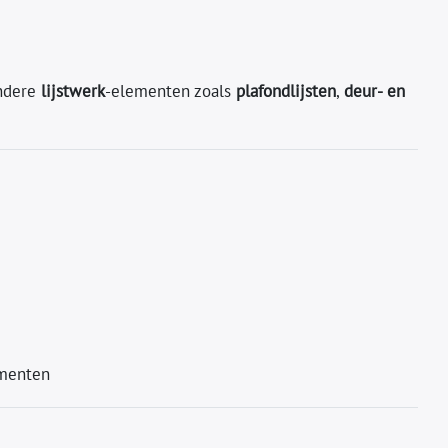
andere
lijstwerk
-elementen zoals
plafondlijsten
,
deur- en
ementen