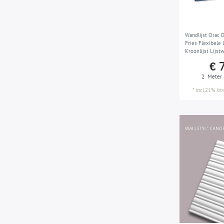
Plafondlijsten
16
Plafondtegels
11
Plinten
30
Wandlijst Orac
Fries Flexibele 
Raamomlijsting
67
Kroonlijst Lijstw
stil wit 1,17 m
€ 
Rozetten
41
2
Meter
Sierelementen
111
*
incl.21% bt
Sierschouwen
7
Vloerlijsten
30
Volle zuilen
25
Wandlijsten
333