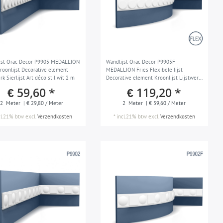
jst Orac Decor P9905 MEDALLION
Wandlijst Orac Decor P9905F
Kroonlijst Decorative element
MEDALLION Fries Flexibele lijst
rk Sierlijst Art déco stil wit 2 m
Decorative element Kroonlijst Lijstwerk
Sierlijst Art déco stil wit 2 m
€ 59,60 *
€ 119,20 *
2
Meter
| € 29,80 / Meter
2
Meter
| € 59,60 / Meter
cl.21% btw
excl.
Verzendkosten
*
incl.21% btw
excl.
Verzendkosten