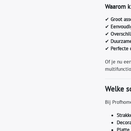
Waarom ki
✔
Groot ass
✔
Eenvoudi
✔
Overschil
✔
Duurzame
✔
Perfecte 
Of je nu een
multifuncti
Welke so
Bij Profhom
Strakk
Decora
Platte