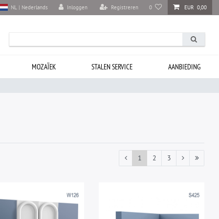
Inloggen
Registreren
0
EUR 0,00
NL | Nederlands
MOZAÏEK
STALEN SERVICE
AANBIEDING
1
2
3