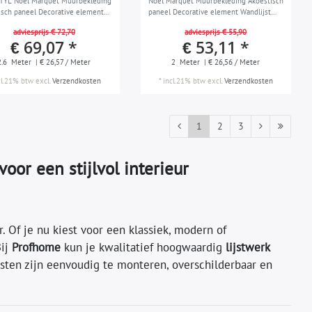
YL Noel Marquet Muurbekleding
Noel Marquet Muurbekleding Akoestisch
isch paneel Decorative element
paneel Decorative element Wandlijst
st Lijstwerk Sierlijst modern
Lijstwerk Sierlijst modern design wit 2
adviesprijs € 72,70
adviesprijs € 55,90
 wit 2,6 m
m
€ 69,07 *
€ 53,11 *
2.6
Meter
| € 26,57 / Meter
2
Meter
| € 26,56 / Meter
cl.21% btw
excl.
Verzendkosten
*
incl.21% btw
excl.
Verzendkosten
1
2
3
oor een stijlvol interieur
r. Of je nu kiest voor een klassiek, modern of
Bij
Profhome
kun je kwalitatief hoogwaardig
lijstwerk
sten zijn eenvoudig te monteren, overschilderbaar en