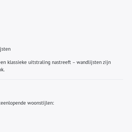
ijsten
n klassieke uitstraling nastreeft – wandlijsten zijn
ok.
teenlopende woonstijlen: