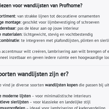
ezen voor wandlijsten van Profhome?
ortiment
: van strakke lijnen tot decoratieve ornamenten
ge montage
: geschikt voor lijmbevestiging of schroeven
derebaar
: pas de kleur aan op jouw interieur
 materialen
: lichtgewicht, stevig en vochtbestendig
combinatie
: te integreren met plafondlijsten, plinten en sierl
 accentmuur wilt creëren, lambrisering aan wilt brengen of ee
oneel inzetbaar en geven iedere ruimte een hoogwaardige lo
orten wandlijsten zijn er?
e vind je diverse soorten
wandlijsten kopen
die passen bij ui
e moderne lijsten
– voor minimalistische interieurs
tieve sierlijsten
– voor klassieke en landelijke stijl
 muurprofielen
– ideaal voor lambrisering of kaderverdeling