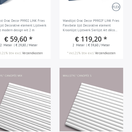
jst Orac Decor P9902 LINK Fries
Wandlijst Orac Decor P9902F LINK Fries
ijst Decorative element Lijstwerk
Flexibele lijst Decorative element
jst modern design wit 2 m
Kroonlijst Lijstwerk Sierlijst Art déco
stil wit 2 m
€ 59,60 *
€ 119,20 *
2
Meter
| € 29,80 / Meter
2
Meter
| € 59,60 / Meter
cl.21% btw
excl.
Verzendkosten
*
incl.21% btw
excl.
Verzendkosten