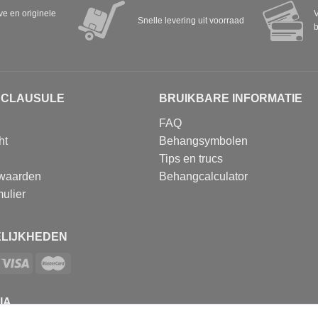
eve en originele
V
Snelle levering uit voorraad
b
SCLAUSULE
BRUIKBARE INFORMATIE
FAQ
ht
Behangsymbolen
Tips en trucs
waarden
Behangcalculator
ulier
LIJKHEDEN
IA