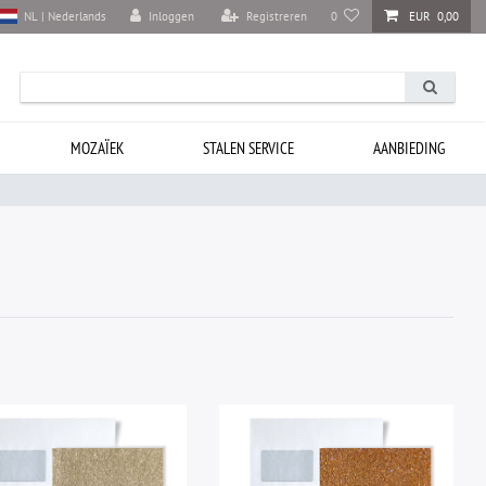
Inloggen
Registreren
0
EUR 0,00
NL | Nederlands
MOZAÏEK
STALEN SERVICE
AANBIEDING