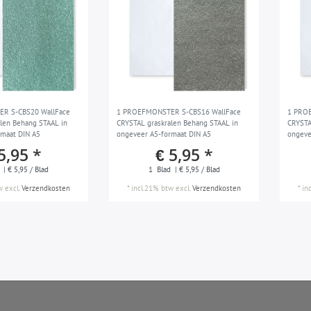
R S-CBS20 WallFace
1 PROEFMONSTER S-CBS16 WallFace
1 PRO
len Behang STAAL in
CRYSTAL graskralen Behang STAAL in
CRYSTA
rmaat DIN A5
ongeveer A5-formaat DIN A5
ongeve
5,95 *
€ 5,95 *
| € 5,95 / Blad
1
Blad
| € 5,95 / Blad
w
excl.
Verzendkosten
*
incl.21% btw
excl.
Verzendkosten
*
in