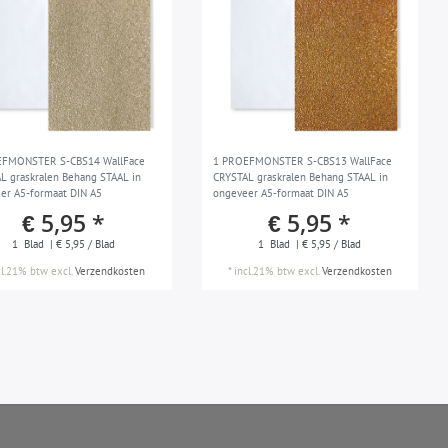
EFMONSTER S-CBS14 WallFace
1 PROEFMONSTER S-CBS13 WallFace
L graskralen Behang STAAL in
CRYSTAL graskralen Behang STAAL in
er A5-formaat DIN A5
ongeveer A5-formaat DIN A5
€ 5,95 *
€ 5,95 *
1
Blad
| € 5,95 / Blad
1
Blad
| € 5,95 / Blad
cl.21% btw
excl.
Verzendkosten
*
incl.21% btw
excl.
Verzendkosten