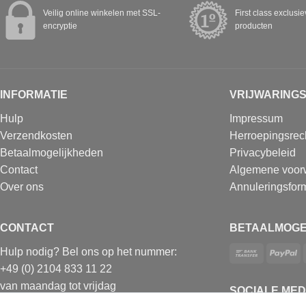
Veilig online winkelen met SSL-
First class exclusi
encryptie
producten
INFORMATIE
VRIJWARING
Hulp
Impressum
Verzendkosten
Herroepingsrec
Betaalmogelijkheden
Privacybeleid
Contact
Algemene voor
Over ons
Annuleringsform
CONTACT
BETAALMOGE
Hulp nodig? Bel ons op het nummer:
+49 (0) 2104 833 11 22
van maandag tot vrijdag
SOCIALE MED
van 10.00 tot 16.00 uur (MET)