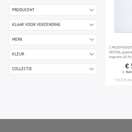
PRODUCENT
e-DELUX
4
KLAAR VOOR VERZENDING
1-2 werkdagen
4
MERK
1 PROEFMONSTE
Wallface
4
CRYSTAL graskra
KLEUR
ongeveer A5-fo
€ 
beige
1
COLLECTIE
1
Blad
blauw
1
*
incl.21% bt
CRYSTAL
4
brons
1
platina
1