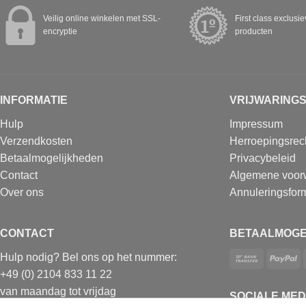
Veilig online winkelen met SSL-
First class exclusi
encryptie
producten
INFORMATIE
VRIJWARING
Hulp
Impressum
Verzendkosten
Herroepingsrec
Betaalmogelijkheden
Privacybeleid
Contact
Algemene voor
Over ons
Annuleringsform
CONTACT
BETAALMOGE
Hulp nodig? Bel ons op het nummer:
+49 (0) 2104 833 11 22
van maandag tot vrijdag
SOCIALE MED