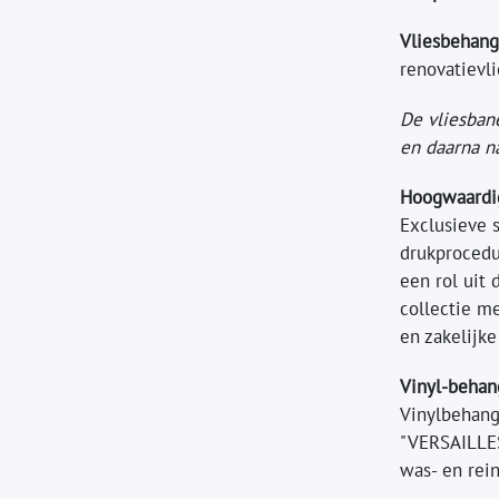
Vliesbehang
renovatievli
De vliesban
en daarna n
Hoogwaardig
Exclusieve 
drukprocedu
een rol uit 
collectie m
en zakelijk
Vinyl-behan
Vinylbehang
"VERSAILLES
was- en rei