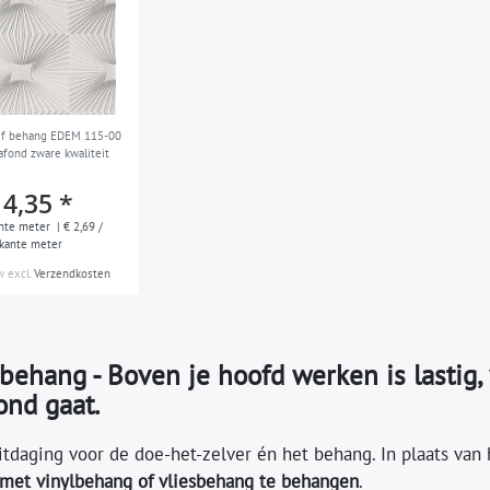
iëf behang EDEM 115-00
afond zware kwaliteit
14,35 *
nte meter
| € 2,69 /
rkante meter
w
excl.
Verzendkosten
behang - Boven je hoofd werken is lastig
ond gaat.
itdaging voor de doe-het-zelver én het behang. In plaats van
 met vinylbehang of vliesbehang te behangen
.