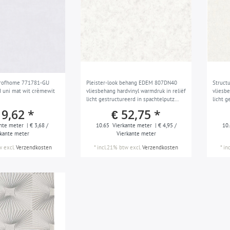
Profhome 771781-GU
Pleister-look behang EDEM 807DN40
Struct
d uni mat wit crèmewit
vliesbehang hardvinyl warmdruk in reliëf
vliesb
licht gestructureerd in spachtelputz
licht g
look mat wit lichtgrijs 10,65 m2
glanzen
19,62 *
€ 52,75 *
nte meter
| € 3,68 /
10.65
Vierkante meter
| € 4,95 /
10
rkante meter
Vierkante meter
w
excl.
Verzendkosten
*
incl.21% btw
excl.
Verzendkosten
*
in