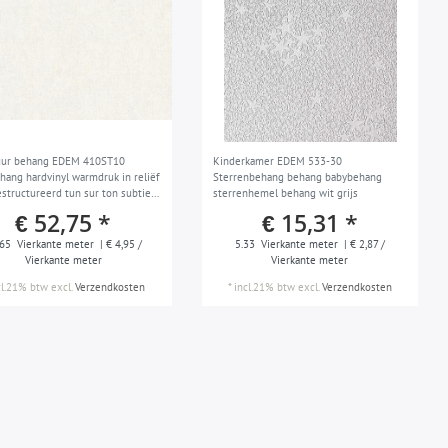
uur behang EDEM 410ST10
Kinderkamer EDEM 533-30
ehang hardvinyl warmdruk in reliëf
Sterrenbehang behang babybehang
estructureerd tun sur ton subtiel
sterrenhemel behang wit grijs
d wit lichtgrijs zilver 10,65 m2
€ 52,75 *
€ 15,31 *
.65
Vierkante meter
| € 4,95 /
5.33
Vierkante meter
| € 2,87 /
Vierkante meter
Vierkante meter
cl.21% btw
excl.
Verzendkosten
*
incl.21% btw
excl.
Verzendkosten