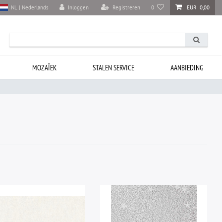
Inloggen
Registreren
0
EUR 0,00
NL | Nederlands
MOZAÏEK
STALEN SERVICE
AANBIEDING