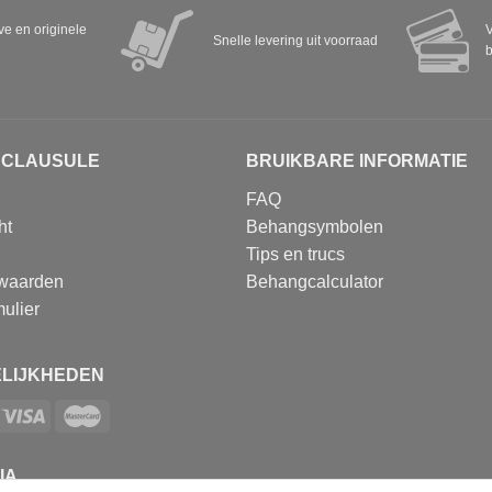
eve en originele
V
Snelle levering uit voorraad
b
SCLAUSULE
BRUIKBARE INFORMATIE
FAQ
ht
Behangsymbolen
Tips en trucs
waarden
Behangcalculator
ulier
LIJKHEDEN
IA