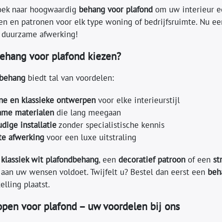
oek naar hoogwaardig
behang voor plafond
om uw interieur ee
jlen en patronen voor elk type woning of bedrijfsruimte. Nu 
n duurzame afwerking!
hang voor plafond kiezen?
dbehang
biedt tal van voordelen:
e en klassieke ontwerpen
voor elke interieurstijl
ame materialen
die lang meegaan
dige installatie
zonder specialistische kennis
te afwerking
voor een luxe uitstraling
n
klassiek wit plafondbehang
, een
decoratief patroon
of een
st
e aan uw wensen voldoet. Twijfelt u? Bestel dan eerst een
beh
elling plaatst.
pen voor plafond – uw voordelen bij ons