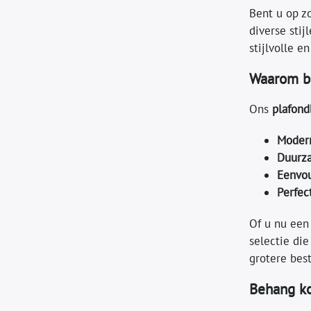
Bent u op z
diverse sti
stijlvolle e
Waarom be
Ons
plafon
Modern
Duurz
Eenvou
Perfec
Of u nu ee
selectie di
grotere best
Behang ko