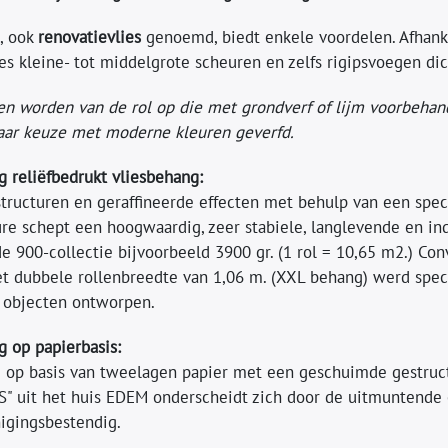
, ook
renovatievlies
genoemd, biedt enkele voordelen. Afhanke
es kleine- tot middelgrote scheuren en zelfs rigipsvoegen di
en worden van de rol op die met grondverf of lijm voorbeha
aar keuze met moderne kleuren geverfd.
 reliëfbedrukt vliesbehang:
structuren en geraffineerde effecten met behulp van een spe
re schept een hoogwaardig, zeer stabiele, langlevende en ind
de 900-collectie bijvoorbeeld 3900 gr. (1 rol = 10,65 m2.) Co
et dubbele rollenbreedte van 1,06 m. (XXL behang) werd speci
e objecten ontworpen.
g op papierbasis:
 op basis van tweelagen papier met een geschuimde gestructu
" uit het huis EDEM onderscheidt zich door de uitmuntende o
nigingsbestendig.