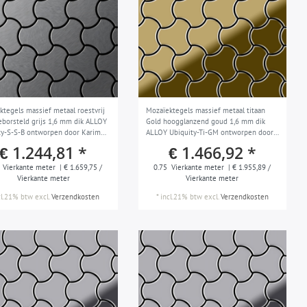
ktegels massief metaal roestvrij
Mozaïektegels massief metaal titaan
geborsteld grijs 1,6 mm dik ALLOY
Gold hoogglanzend goud 1,6 mm dik
ty-S-S-B ontworpen door Karim
ALLOY Ubiquity-Ti-GM ontworpen door
Karim Rashid
€ 1.244,81 *
€ 1.466,92 *
Vierkante meter
| € 1.659,75 /
0.75
Vierkante meter
| € 1.955,89 /
Vierkante meter
Vierkante meter
cl.21% btw
excl.
Verzendkosten
*
incl.21% btw
excl.
Verzendkosten