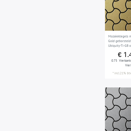
titaan
6
etc.)
alle woonvertrekken (woonkamer,
1
slaapkamer, keuken, badkamer,etc.)
en waterpartijen
Mozaïektegels m
alle woonvertrekken, zwembaden,
2
Gold geborsteld
waterpartijen, fonteinen en alle
Ubiquity-Ti-GB 
outdoor gebieden die zijn
Rashid
€ 1.
blootgesteld aan brak water
0.75
Vierkant
Vie
*
incl.21% bt