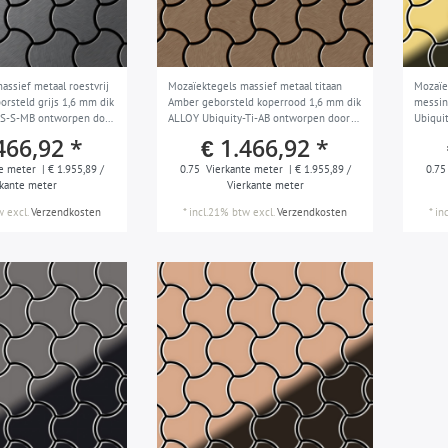
assief metaal roestvrij
Mozaïektegels massief metaal titaan
Mozaïe
orsteld grijs 1,6 mm dik
Amber geborsteld koperrood 1,6 mm dik
messin
-S-S-MB ontworpen door
ALLOY Ubiquity-Ti-AB ontworpen door
Ubiqui
Karim Rashid
Rashid
466,92 *
€ 1.466,92 *
e meter
| € 1.955,89 /
0.75
Vierkante meter
| € 1.955,89 /
0.75
rkante meter
Vierkante meter
w
excl.
Verzendkosten
*
incl.21% btw
excl.
Verzendkosten
*
in