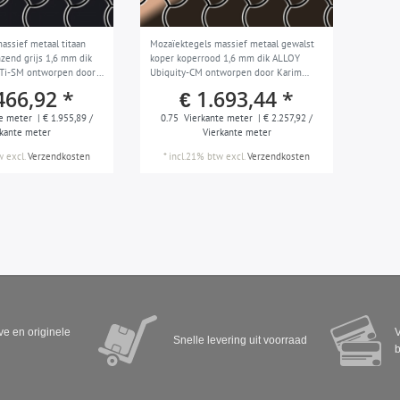
assief metaal titaan
Mozaïektegels massief metaal gewalst
end grijs 1,6 mm dik
koper koperrood 1,6 mm dik ALLOY
-Ti-SM ontworpen door
Ubiquity-CM ontworpen door Karim
Rashid
466,92 *
€ 1.693,44 *
e meter
| € 1.955,89 /
0.75
Vierkante meter
| € 2.257,92 /
rkante meter
Vierkante meter
w
excl.
Verzendkosten
*
incl.21% btw
excl.
Verzendkosten
eve en originele
V
Snelle levering uit voorraad
b