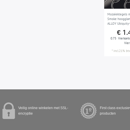
Mozaïektegels m
Smoke hoogglanz
ALLOY Ubiquity
Karim Rashid
€ 1.
0.75
Vierkant
Vie
*
incl.21% bt
Veilig online winkelen met SSL-
First class exclusi
encryptie
producten