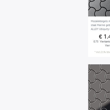
Mozaïektegels m
staal Marine geb
ALLOY Ubiquity
Karim Rashid
€ 1.
0.75
Vierkant
Vie
*
incl.21% bt