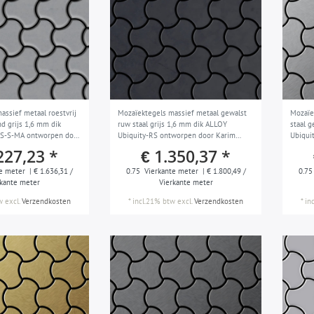
assief metaal roestvrij
Mozaïektegels massief metaal gewalst
Mozaïe
d grijs 1,6 mm dik
ruw staal grijs 1,6 mm dik ALLOY
staal 
-S-S-MA ontworpen door
Ubiquity-RS ontworpen door Karim
Ubiqui
Rashid
Rashid
227,23 *
€ 1.350,37 *
e meter
| € 1.636,31 /
0.75
Vierkante meter
| € 1.800,49 /
0.75
rkante meter
Vierkante meter
w
excl.
Verzendkosten
*
incl.21% btw
excl.
Verzendkosten
*
in