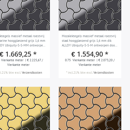
ktegels massief metaal roestvrij
Mozaïektegels massief metaal roestvrij
Marine hoogglanzend grijs 1,6 mm
staal hoogglanzend grijs 1,6 mm dik
LOY Ubiquity-S-S-MM ontworpen
ALLOY Ubiquity-S-S-M ontworpen door
arim Rashid
Karim Rashid
€ 1.669,25 *
€ 1.554,90 *
Vierkante meter
| € 2.225,67 /
0.75
Vierkante meter
| € 2.073,20 /
Vierkante meter
Vierkante meter
cl.21% btw
excl.
Verzendkosten
*
incl.21% btw
excl.
Verzendkosten