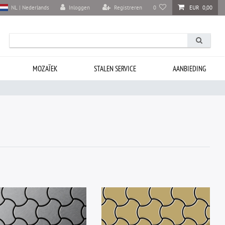
Inloggen
Registreren
0
EUR 0,00
NL | Nederlands
MOZAÏEK
STALEN SERVICE
AANBIEDING