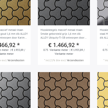
assief metaal titaan
Mozaïektegels massief metaal titaan
Mozaïe
 goud 1,6 mm dik ALLOY
Smoke geborsteld grijs 1,6 mm dik
staal 
ontworpen door Karim
ALLOY Ubiquity-Ti-SB ontworpen door
dik AL
Karim Rashid
door K
466,92 *
€ 1.466,92 *
e meter
| € 1.955,89 /
0.75
Vierkante meter
| € 1.955,89 /
0.75
rkante meter
Vierkante meter
w
excl.
Verzendkosten
*
incl.21% btw
excl.
Verzendkosten
*
in