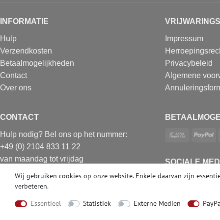
INFORMATIE
VRIJWARING
Hulp
Impressum
Verzendkosten
Herroepingsrec
Betaalmogelijkheden
Privacybeleid
Contact
Algemene voor
Over ons
Annuleringsform
CONTACT
BETAALMOGE
Hulp nodig? Bel ons op het nummer:
+49 (0) 2104 833 11 22
van maandag tot vrijdag
SOCIALE MED
van 10.00 tot 16.00 uur (MET)
Wij gebruiken cookies op onze website. Enkele daarvan zijn essentie
E-mail: info@profhome.nl
verbeteren.
Essentieel
Statistiek
Externe Medien
PayPa
© Copyright 2026 | e-Delux GmbH