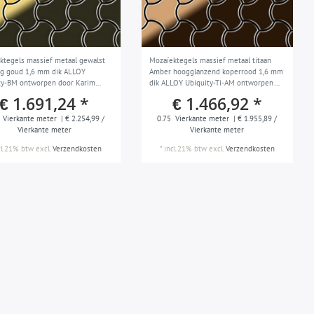
ktegels massief metaal gewalst
Mozaïektegels massief metaal titaan
g goud 1,6 mm dik ALLOY
Amber hoogglanzend koperrood 1,6 mm
ty-BM ontworpen door Karim
dik ALLOY Ubiquity-Ti-AM ontworpen
door Karim Rashid
€ 1.691,24 *
€ 1.466,92 *
Vierkante meter
| € 2.254,99 /
0.75
Vierkante meter
| € 1.955,89 /
Vierkante meter
Vierkante meter
cl.21% btw
excl.
Verzendkosten
*
incl.21% btw
excl.
Verzendkosten