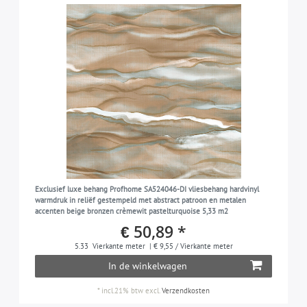
Exclusief luxe behang Profhome SA524046-DI vliesbehang hardvinyl
warmdruk in reliëf gestempeld met abstract patroon en metalen
accenten beige bronzen crèmewit pastelturquoise 5,33 m2
€ 50,89 *
5.33
Vierkante meter
| € 9,55 / Vierkante meter
In de winkelwagen
*
incl.21% btw
excl.
Verzendkosten