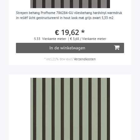
Strepen behang Profhome 786284-GU vliesbehang hardvinyl warmdruk
in reliëf licht gestructureerd in hout look mat grijs zwart 5,33 m2
€ 19,62 *
5.33
Vierkante meter
| € 3,68 / Vierkante meter
In de winkelwagen
*
incl.21% btw
excl.
Verzendkosten