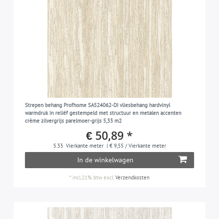
Strepen behang Profhome SA524062-DI vliesbehang hardvinyl
warmdruk in reliëf gestempeld met structuur en metalen accenten
crème zilvergrijs parelmoer-grijs 5,33 m2
€ 50,89 *
5.33
Vierkante meter
| € 9,55 / Vierkante meter
In de winkelwagen
*
incl.21% btw
excl.
Verzendkosten