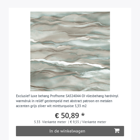
Exclusief luxe behang Profhome SA524044-DI vliesbehang hardvinyl
warmdruk in reliëf gestempeld met abstract patroon en metalen
accenten grijs zilver wit mintturquoise 5,33 m2
€ 50,89 *
5.33
Vierkante meter
| € 9,55 / Vierkante meter
In de winkelwagen