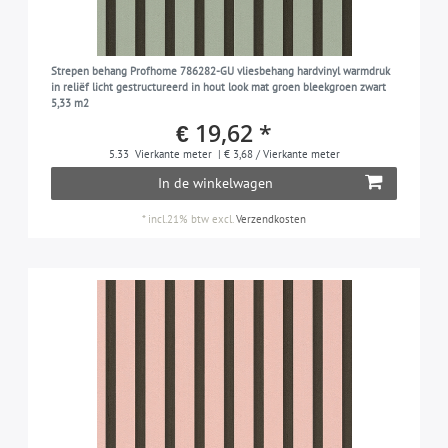
Strepen behang Profhome 786282-GU vliesbehang hardvinyl warmdruk
in reliëf licht gestructureerd in hout look mat groen bleekgroen zwart
5,33 m2
€ 19,62 *
5.33
Vierkante meter
| € 3,68 / Vierkante meter
In de winkelwagen
*
incl.21% btw
excl.
Verzendkosten