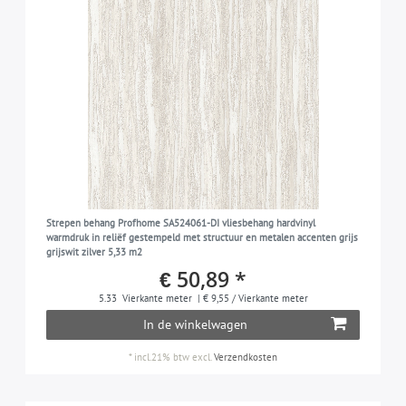
Strepen behang Profhome SA524061-DI vliesbehang hardvinyl
warmdruk in reliëf gestempeld met structuur en metalen accenten grijs
grijswit zilver 5,33 m2
€ 50,89 *
5.33
Vierkante meter
| € 9,55 / Vierkante meter
In de winkelwagen
*
incl.21% btw
excl.
Verzendkosten