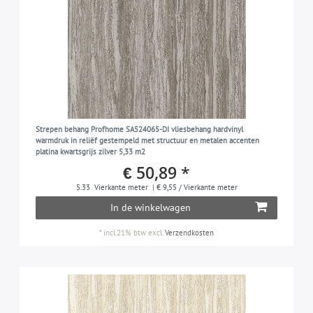
Strepen behang Profhome SA524065-DI vliesbehang hardvinyl
warmdruk in reliëf gestempeld met structuur en metalen accenten
platina kwartsgrijs zilver 5,33 m2
€ 50,89 *
5.33
Vierkante meter
| € 9,55 / Vierkante meter
In de winkelwagen
*
incl.21% btw
excl.
Verzendkosten