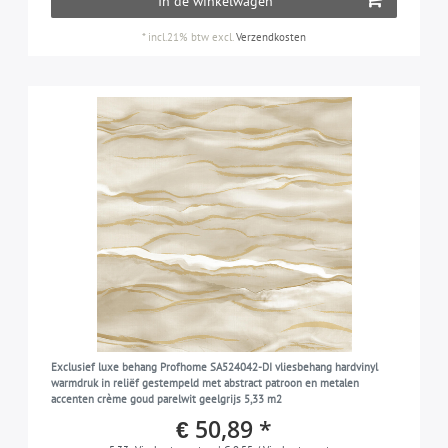
In de winkelwagen
*
incl.21% btw
excl.
Verzendkosten
Exclusief luxe behang Profhome SA524042-DI vliesbehang hardvinyl
warmdruk in reliëf gestempeld met abstract patroon en metalen
accenten crème goud parelwit geelgrijs 5,33 m2
€ 50,89 *