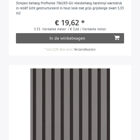
Strepen behang Profhome 786283-GU vliesbehang hardvinyl warmdruk
in reliëf licht gestructureerd in hout look mat grijs grijsbeige zwart 5,33
m2
€ 19,62 *
5.33
Vierkante meter
| € 3,68 / Vierkante meter
In de winkelwagen
*
incl.21% btw
excl.
Verzendkosten