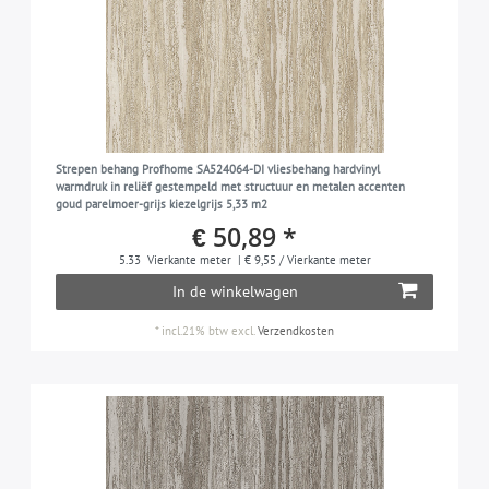
Strepen behang Profhome SA524064-DI vliesbehang hardvinyl
warmdruk in reliëf gestempeld met structuur en metalen accenten
goud parelmoer-grijs kiezelgrijs 5,33 m2
€ 50,89 *
5.33
Vierkante meter
| € 9,55 / Vierkante meter
In de winkelwagen
*
incl.21% btw
excl.
Verzendkosten