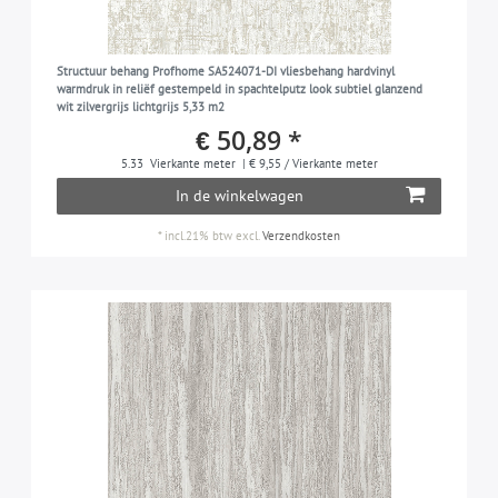
zwart
11
zwartgrijs
3
Structuur behang Profhome SA524071-DI vliesbehang hardvinyl
zijdegrijs
4
warmdruk in reliëf gestempeld in spachtelputz look subtiel glanzend
wit zilvergrijs lichtgrijs 5,33 m2
signaalwit
4
€ 50,89 *
zilver
11
5.33
Vierkante meter
| € 9,55 / Vierkante meter
zilvergrijs
2
In de winkelwagen
paarsblauw
2
*
incl.21% btw
excl.
Verzendkosten
wit
23