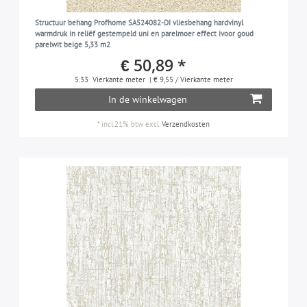
koraalrood
1
Structuur behang Profhome SA524082-DI vliesbehang hardvinyl
lichtgrijs
6
warmdruk in reliëf gestempeld uni en parelmoer effect ivoor goud
parelwit beige 5,33 m2
muisgrijs
1
€ 50,89 *
mint
1
5.33
Vierkante meter
| € 9,55 / Vierkante meter
In de winkelwagen
mintturquoise
1
olijfgeel
*
incl.21% btw
excl.
Verzendkosten
2
olijfgrijs
1
oranje
1
pastelturquoise
3
parelmoer-lichtgrijs
4
parelwit
3
rood
4
roodbruin
2