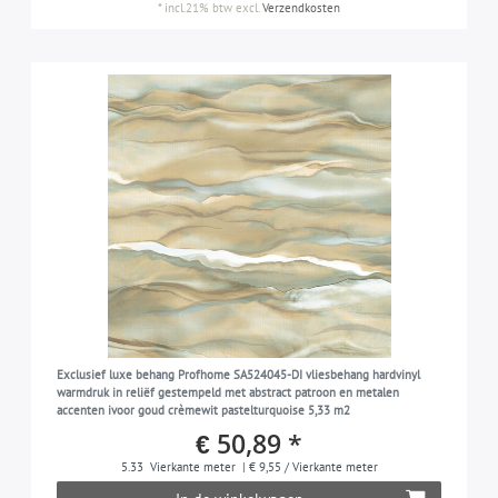
*
incl.21% btw
excl.
Verzendkosten
Exclusief luxe behang Profhome SA524045-DI vliesbehang hardvinyl
warmdruk in reliëf gestempeld met abstract patroon en metalen
accenten ivoor goud crèmewit pastelturquoise 5,33 m2
€ 50,89 *
5.33
Vierkante meter
| € 9,55 / Vierkante meter