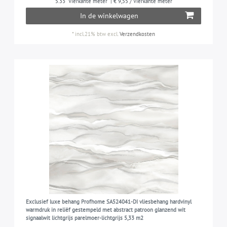
5.33
Vierkante meter
| € 9,55 / Vierkante meter
In de winkelwagen
*
incl.21% btw
excl.
Verzendkosten
Exclusief luxe behang Profhome SA524041-DI vliesbehang hardvinyl
warmdruk in reliëf gestempeld met abstract patroon glanzend wit
signaalwit lichtgrijs parelmoer-lichtgrijs 5,33 m2