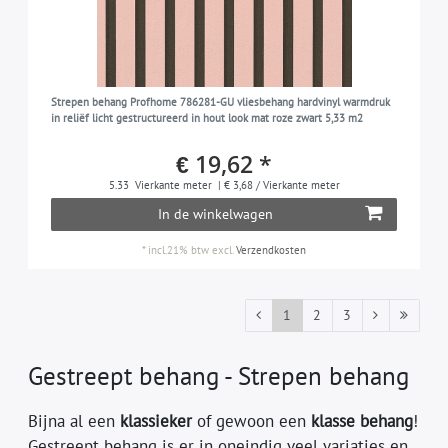
Strepen behang Profhome 786281-GU vliesbehang hardvinyl warmdruk
in reliëf licht gestructureerd in hout look mat roze zwart 5,33 m2
€ 19,62 *
5.33
Vierkante meter
| € 3,68 / Vierkante meter
In de winkelwagen
*
incl.21% btw
excl.
Verzendkosten
1
2
3
Gestreept behang - Strepen behang
Bijna al een
klassieker
of gewoon een
klasse behang
!
Gestreept behang is er in oneindig veel variaties en