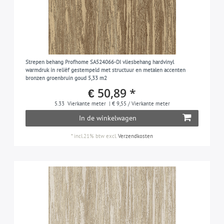
Strepen behang Profhome SA524066-DI vliesbehang hardvinyl
warmdruk in reliëf gestempeld met structuur en metalen accenten
bronzen groenbruin goud 5,33 m2
€ 50,89 *
5.33
Vierkante meter
| € 9,55 / Vierkante meter
In de winkelwagen
*
incl.21% btw
excl.
Verzendkosten