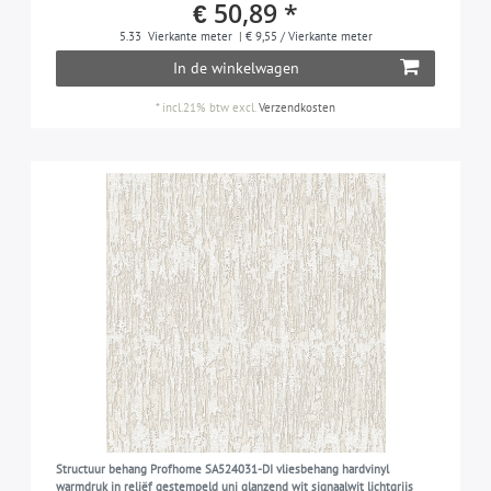
€ 50,89 *
5.33
Vierkante meter
| € 9,55 / Vierkante meter
In de winkelwagen
*
incl.21% btw
excl.
Verzendkosten
Structuur behang Profhome SA524031-DI vliesbehang hardvinyl
warmdruk in reliëf gestempeld uni glanzend wit signaalwit lichtgrijs