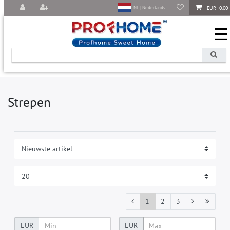
EUR 0,00
NL | Nederlands
☰
Strepen
1
2
3
EUR
EUR