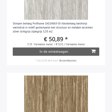
Strepen behang Profhome SA524063-DI vliesbehang hardvinyl
warmdruk in reliëf gestempeld met structuur en metalen accenten
zilver lichtgrijs zijdegrijs 5,33 m2
€ 50,89 *
5.33
Vierkante meter
| € 9,55 / Vierkante meter
In de winkelwagen
*
incl.21% btw
excl.
Verzendkosten