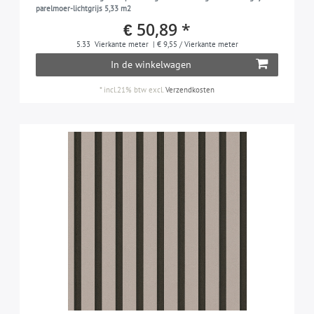
parelmoer-lichtgrijs 5,33 m2
€ 50,89 *
5.33
Vierkante meter
| € 9,55 / Vierkante meter
In de winkelwagen
*
incl.21% btw
excl.
Verzendkosten