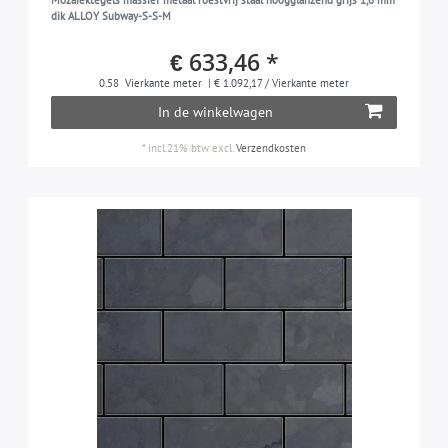
Mozaïektegels massief metaal roestvrij staal hoogglanzend grijs 1,6 mm
dik ALLOY Subway-S-S-M
€ 633,46 *
0.58
Vierkante meter
| € 1.092,17 / Vierkante meter
In de winkelwagen
*
incl.21% btw
excl.
Verzendkosten