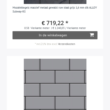
Mozaïektegels massief metaal gewalst ruw staal grijs 1,6 mm dik ALLOY
Subway-RS
€ 719,22 *
0.58
Vierkante meter
| € 1.240,03 / Vierkante meter
In de winkelwagen
*
incl.21% btw
excl.
Verzendkosten