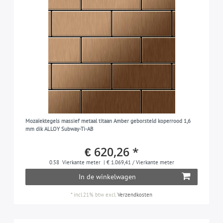
Mozaïektegels massief metaal titaan Amber geborsteld koperrood 1,6
mm dik ALLOY Subway-Ti-AB
€ 620,26 *
0.58
Vierkante meter
| € 1.069,41 / Vierkante meter
In de winkelwagen
*
incl.21% btw
excl.
Verzendkosten