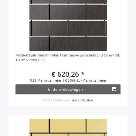
Mozaïektegels massief metaal titaan Smoke geborsteld grijs 1,6 mm dik
ALLOY Subway-Ti-SB
€ 620,26 *
0.58
Vierkante meter
| € 1.069,41 / Vierkante meter
In de winkelwagen
*
incl.21% btw
excl.
Verzendkosten