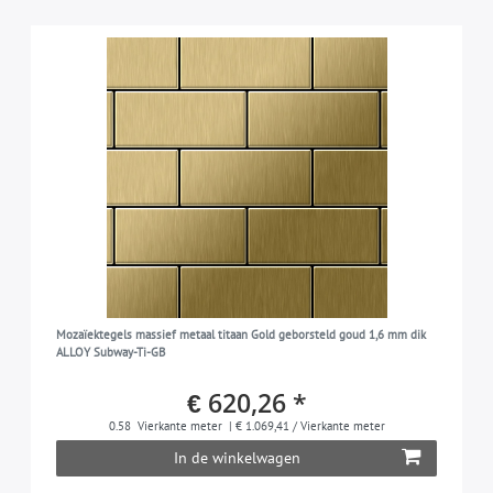
Mozaïektegels massief metaal titaan Gold geborsteld goud 1,6 mm dik
ALLOY Subway-Ti-GB
€ 620,26 *
0.58
Vierkante meter
| € 1.069,41 / Vierkante meter
In de winkelwagen