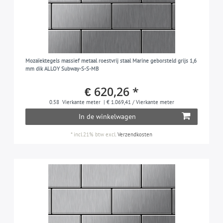
Mozaïektegels massief metaal roestvrij staal Marine geborsteld grijs 1,6
mm dik ALLOY Subway-S-S-MB
€ 620,26 *
0.58
Vierkante meter
| € 1.069,41 / Vierkante meter
In de winkelwagen
*
incl.21% btw
excl.
Verzendkosten