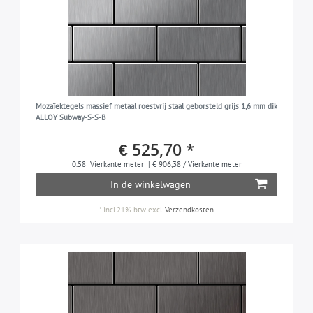
Mozaïektegels massief metaal roestvrij staal geborsteld grijs 1,6 mm dik
ALLOY Subway-S-S-B
€ 525,70 *
0.58
Vierkante meter
| € 906,38 / Vierkante meter
In de winkelwagen
*
incl.21% btw
excl.
Verzendkosten