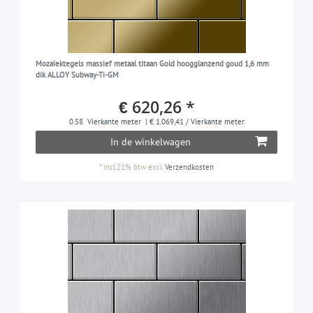
Mozaïektegels massief metaal titaan Gold hoogglanzend goud 1,6 mm
dik ALLOY Subway-Ti-GM
€ 620,26 *
0.58
Vierkante meter
| € 1.069,41 / Vierkante meter
In de winkelwagen
*
incl.21% btw
excl.
Verzendkosten