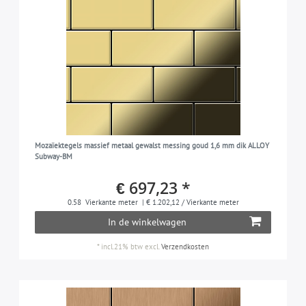
Mozaïektegels massief metaal gewalst messing goud 1,6 mm dik ALLOY
Subway-BM
€ 697,23 *
0.58
Vierkante meter
| € 1.202,12 / Vierkante meter
In de winkelwagen
*
incl.21% btw
excl.
Verzendkosten