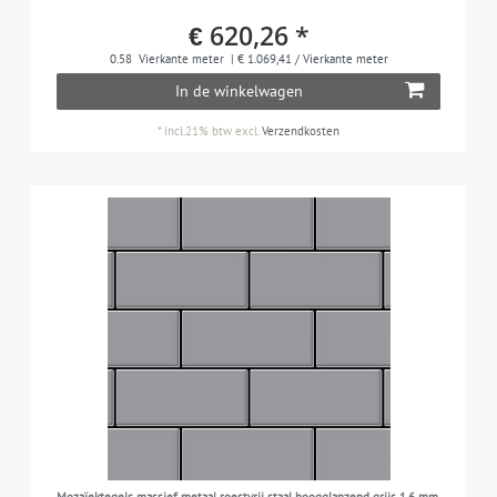
€ 620,26 *
0.58
Vierkante meter
| € 1.069,41 / Vierkante meter
In de winkelwagen
*
incl.21% btw
excl.
Verzendkosten