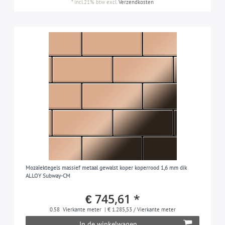
*
incl.21% btw
excl.
Verzendkosten
Mozaïektegels massief metaal gewalst koper koperrood 1,6 mm dik
ALLOY Subway-CM
€ 745,61 *
0.58
Vierkante meter
| € 1.285,53 / Vierkante meter
In de winkelwagen