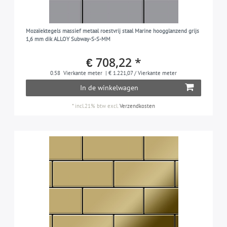
Mozaïektegels massief metaal roestvrij staal Marine hoogglanzend grijs
1,6 mm dik ALLOY Subway-S-S-MM
€ 708,22 *
0.58
Vierkante meter
| € 1.221,07 / Vierkante meter
In de winkelwagen
*
incl.21% btw
excl.
Verzendkosten