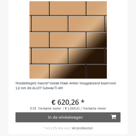
Mozaïektegels massief metaal titaan Amber hoogglanzend koperrood
1,6 mm dik ALLOY Subway-Ti-AM
€ 620,26 *
0.58
Vierkante meter
| € 1.069,41 / Vierkante meter
In de winkelwagen
*
incl.21% btw
excl.
Verzendkosten