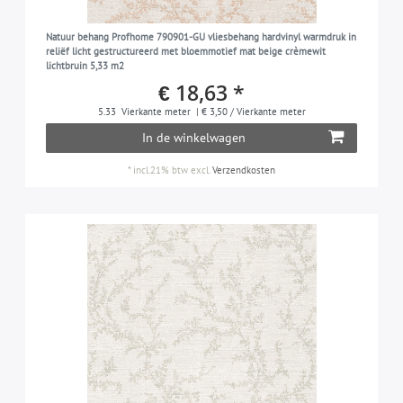
Natuur behang Profhome 790901-GU vliesbehang hardvinyl warmdruk in
reliëf licht gestructureerd met bloemmotief mat beige crèmewit
lichtbruin 5,33 m2
€ 18,63 *
5.33
Vierkante meter
| € 3,50 / Vierkante meter
In de winkelwagen
*
incl.21% btw
excl.
Verzendkosten