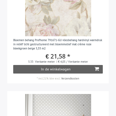
Bloemen behang Profhome 791671-GU vliesbehang hardvinyl warmdruk
in reliëf licht gestructureerd met bloemmotief mat crème roze
bleekgroen beige 5,33 m2
€ 21,58 *
5.33
Vierkante meter
| € 4,05 / Vierkante meter
In de winkelwagen
*
incl.21% btw
excl.
Verzendkosten