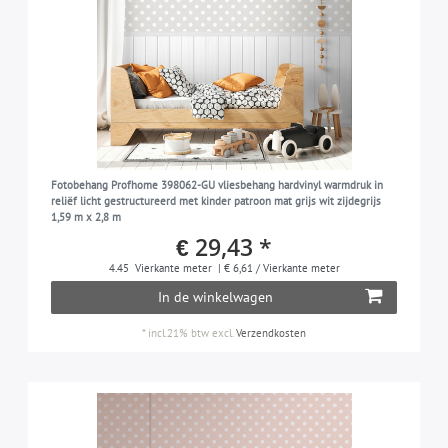
Fotobehang Profhome 398062-GU vliesbehang hardvinyl warmdruk in
reliëf licht gestructureerd met kinder patroon mat grijs wit zijdegrijs
1,59 m x 2,8 m
€ 29,43 *
4.45
Vierkante meter
| € 6,61 / Vierkante meter
In de winkelwagen
*
incl.21% btw
excl.
Verzendkosten