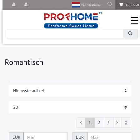
EUR 0,00
NL | Nederlands
☰
Romantisch
1
2
3
EUR
EUR