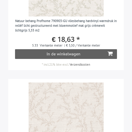
Natuur behang Profhome 790903-GU vliesbehang hardvinyl warmdruk in
reliëf licht gestructureerd met bloemmotief mat grijs crèmewit
lichtgrijs 5,33 m2
€ 18,63 *
5.33
Vierkante meter
| € 3,50 / Vierkante meter
In de winkelwagen
*
incl.21% btw
excl.
Verzendkosten