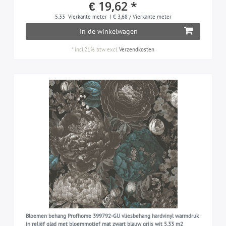
€ 19,62 *
5.33
Vierkante meter
| € 3,68 / Vierkante meter
In de winkelwagen
*
incl.21% btw
excl.
Verzendkosten
Bloemen behang Profhome 399792-GU vliesbehang hardvinyl warmdruk
in reliëf glad met bloemmotief mat zwart blauw grijs wit 5,33 m2