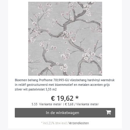
Bloemen behang Profhome 781993-GU vliesbehang hardvinyl warmdruk
in reliëf gestructureerd met bloemmotief en metalen accenten grijs
zilver wit pastelviolet 5,33 m2
€ 19,62 *
5.33
Vierkante meter
| € 3,68 / Vierkante meter
In de winkelwagen
*
incl.21% btw
excl.
Verzendkosten