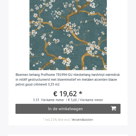
Bloemen behang Profhome 781994-GU vliesbehang hardvinyl warmdruk
in reliëf gestructureerd met bloemmotief en metalen accenten blauw
petrol goud crèmewit 5,33 m2
€ 19,62 *
5.33
Vierkante meter
| € 3,68 / Vierkante meter
In de winkelwagen
*
incl.21% btw
excl.
Verzendkosten