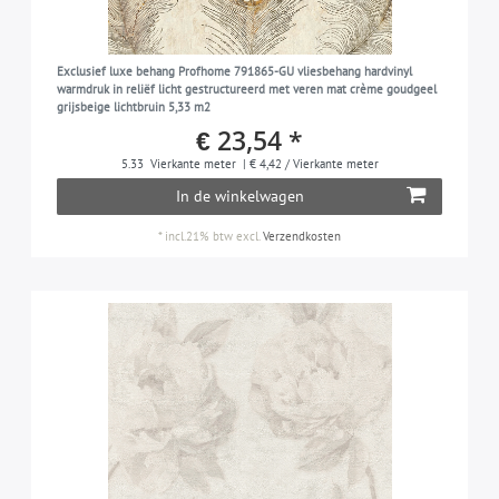
roze
21
rood
4
Exclusief luxe behang Profhome 791865-GU vliesbehang hardvinyl
zwart
8
warmdruk in reliëf licht gestructureerd met veren mat crème goudgeel
grijsbeige lichtbruin 5,33 m2
zijdegrijs
2
€ 23,54 *
zilver
7
5.33
Vierkante meter
| € 4,42 / Vierkante meter
turkooisblauw
3
In de winkelwagen
violet
6
*
incl.21% btw
excl.
Verzendkosten
wit
33