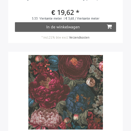
€ 19,62 *
5.33
Vierkante meter
| € 3,68 / Vierkante meter
In de winkelwagen
*
incl.21% btw
excl.
Verzendkosten