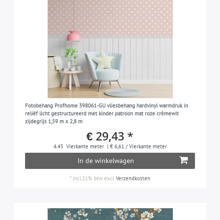
Fotobehang Profhome 398061-GU vliesbehang hardvinyl warmdruk in
reliëf licht gestructureerd met kinder patroon mat roze crèmewit
zijdegrijs 1,59 m x 2,8 m
€ 29,43 *
4.45
Vierkante meter
| € 6,61 / Vierkante meter
In de winkelwagen
*
incl.21% btw
excl.
Verzendkosten