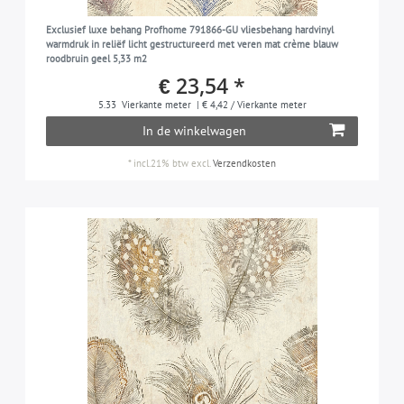
lichtgrijs
4
kleur op kleur | ton-sur-ton
8
Exclusief luxe behang Profhome 791866-GU vliesbehang hardvinyl
lichtgroen
1
warmdruk in reliëf licht gestructureerd met veren mat crème blauw
traditioneel
2
roodbruin geel 5,33 m2
lichtroze
3
€ 23,54 *
used look
7
kiezelgrijs
1
5.33
Vierkante meter
| € 4,42 / Vierkante meter
vogels
15
In de winkelwagen
paars
4
mint
*
incl.21% btw
excl.
Verzendkosten
2
olijfgroen
4
oranje
10
oranjerood
2
pastelturquoise
2
pastelviolet
2
petrol
2
zuurstokroze
8