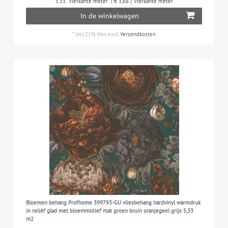
5.33
Vierkante meter
| € 3,68 / Vierkante meter
In de winkelwagen
*
incl.21% btw
excl.
Verzendkosten
Bloemen behang Profhome 399793-GU vliesbehang hardvinyl warmdruk
in reliëf glad met bloemmotief mat groen bruin oranjegeel grijs 5,33
m2