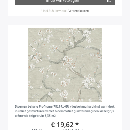
In de winkelwagen
*
incl.21% btw
excl.
Verzendkosten
Bloemen behang Profhome 781991-GU vliesbehang hardvinyl warmdruk
in reliëf gestructureerd met bloemmotief glinsterend groen kiezelgrijs
crèmewit beigebruin 5,33 m2
€ 19,62 *