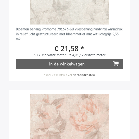
Bloemen behang Profhome 791673-GU vliesbehang hardvinyl warmdruk
in reliëf licht gestructureerd met bloemmotief mat wit lichtgrijs 5,33
m2
€ 21,58 *
5.33
Vierkante meter
| € 4,05 / Vierkante meter
In de winkelwagen
*
incl.21% btw
excl.
Verzendkosten