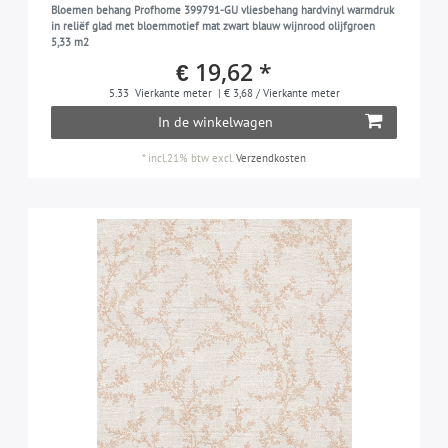
Bloemen behang Profhome 399791-GU vliesbehang hardvinyl warmdruk
in reliëf glad met bloemmotief mat zwart blauw wijnrood olijfgroen
5,33 m2
€ 19,62 *
5.33
Vierkante meter
| € 3,68 / Vierkante meter
In de winkelwagen
*
incl.21% btw
excl.
Verzendkosten