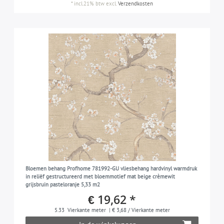
*
incl.21% btw
excl.
Verzendkosten
Bloemen behang Profhome 781992-GU vliesbehang hardvinyl warmdruk
in reliëf gestructureerd met bloemmotief mat beige crèmewit
grijsbruin pasteloranje 5,33 m2
€ 19,62 *
5.33
Vierkante meter
| € 3,68 / Vierkante meter