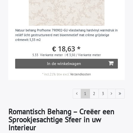
Natuur behang Profhome 790902-GU vliesbehang hardvinyl warmdruk in
reliëf licht gestructureerd met bloemmotief mat crème grijsbeige
crèmewit 5,33 m2
€ 18,63 *
5.33
Vierkante meter
| € 3,50 / Vierkante meter
In de winkelwagen
*
incl.21% btw
excl.
Verzendkosten
1
2
3
Romantisch Behang – Creëer een
Sprookjesachtige Sfeer in uw
Interieur