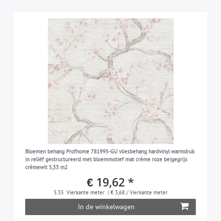
Bloemen behang Profhome 781995-GU vliesbehang hardvinyl warmdruk
in reliëf gestructureerd met bloemmotief mat crème roze beigegrijs
crèmewit 5,33 m2
€ 19,62 *
5.33
Vierkante meter
| € 3,68 / Vierkante meter
In de winkelwagen