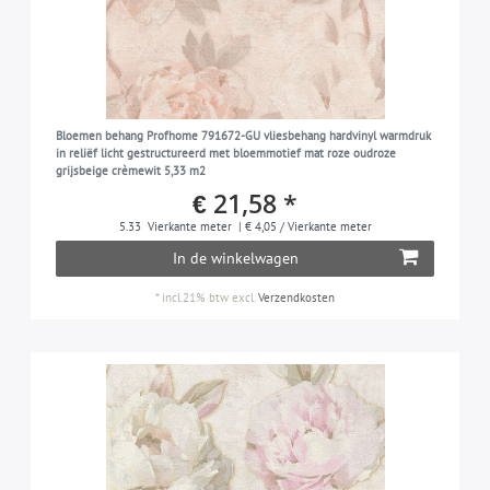
Bloemen behang Profhome 791672-GU vliesbehang hardvinyl warmdruk
in reliëf licht gestructureerd met bloemmotief mat roze oudroze
grijsbeige crèmewit 5,33 m2
€ 21,58 *
5.33
Vierkante meter
| € 4,05 / Vierkante meter
In de winkelwagen
*
incl.21% btw
excl.
Verzendkosten