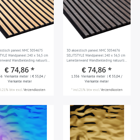
estisch paneel NMC 3054675
3D akoestisch paneel NMC 3054676
TYLE Wandpaneel 240 x 56,5 cm
SELITSTYLE Wandpaneel 240 x 56,5 cm
enwand Wandbekleding natuurlijk
Lamellenwand Wandbekleding natuurlijk
ptiek Scandinavisch design licht
hout optiek Scandinavisch design
€ 74,86 *
€ 74,86 *
Donkere eik
56
Vierkante meter
| € 55,04 /
1.356
Vierkante meter
| € 55,04 /
Vierkante meter
Vierkante meter
cl.21% btw
excl.
Verzendkosten
*
incl.21% btw
excl.
Verzendkosten