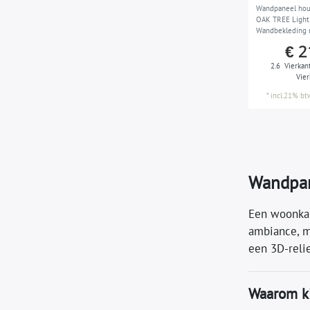
Wandpaneel hou
OAK TREE Light 
Wandbekleding m
zelfkl
€ 2
2.6
Vierkan
Vie
*
incl.21% bt
Wandpan
Een woonkam
ambiance, m
een 3D-reli
Waarom k