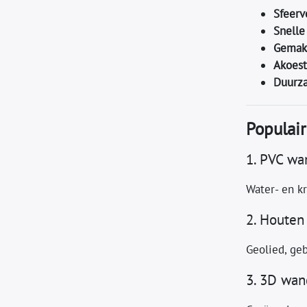
Sfeervo
Snelle 
Gemak
Akoest
Duurza
Populai
1. PVC wa
Water‑ en k
2. Houte
Geolied, geb
3. 3D wan