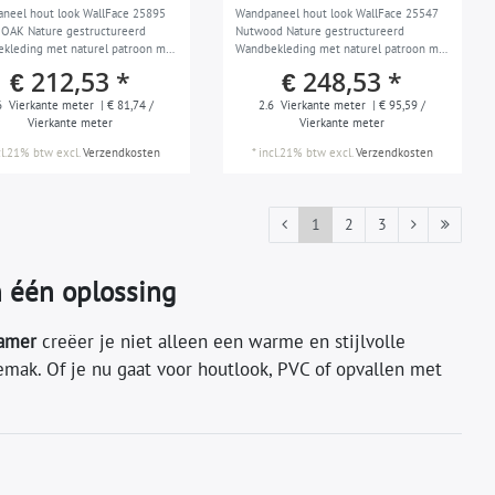
neel hout look WallFace 25895
Wandpaneel hout look WallFace 25547
 OAK Nature gestructureerd
Nutwood Nature gestructureerd
kleding met naturel patroon mat
Wandbekleding met naturel patroon mat
zelfklevend bruin groenbeige 2,6 m2
zelfklevend bruin grijsbruin 2,6 m2
€ 212,53 *
€ 248,53 *
6
Vierkante meter
| € 81,74 /
2.6
Vierkante meter
| € 95,59 /
Vierkante meter
Vierkante meter
cl.21% btw
excl.
Verzendkosten
*
incl.21% btw
excl.
Verzendkosten
1
2
3
n één oplossing
amer
creëer je niet alleen een warme en stijlvolle
mak. Of je nu gaat voor houtlook, PVC of opvallen met