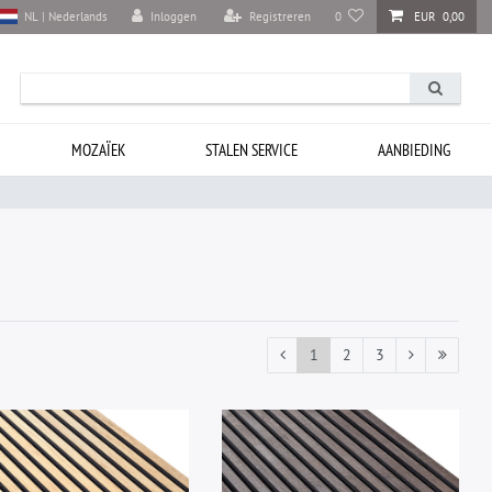
Inloggen
Registreren
0
EUR 0,00
NL | Nederlands
MOZAÏEK
STALEN SERVICE
AANBIEDING
1
2
3