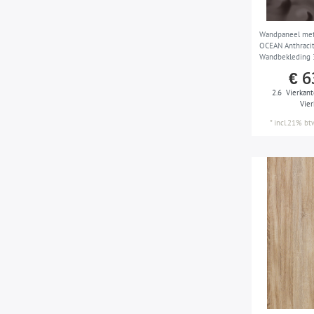
Wandpaneel met
OCEAN Anthraci
Wandbekleding 
zelfklevend slijt
€ 6
2,6 m2
2.6
Vierkant
Vie
*
incl.21% bt