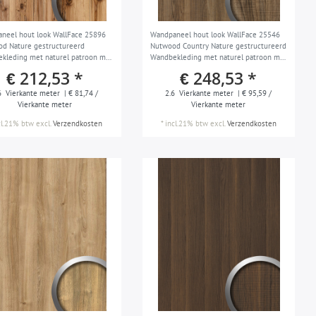
neel hout look WallFace 25896
Wandpaneel hout look WallFace 25546
d Nature gestructureerd
Nutwood Country Nature gestructureerd
kleding met naturel patroon mat
Wandbekleding met naturel patroon mat
zelfklevend bruin beige 2,6 m2
zelfklevend bruin donkerbruin 2,6 m2
€ 212,53 *
€ 248,53 *
6
Vierkante meter
| € 81,74 /
2.6
Vierkante meter
| € 95,59 /
Vierkante meter
Vierkante meter
cl.21% btw
excl.
Verzendkosten
*
incl.21% btw
excl.
Verzendkosten