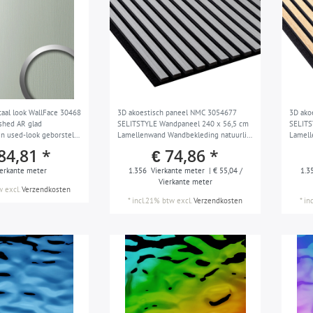
aal look WallFace 30468
3D akoestisch paneel NMC 3054677
3D ako
shed AR glad
SELITSTYLE Wandpaneel 240 x 56,5 cm
SELITS
n used-look geborsteld
Lamellenwand Wandbekleding natuurlijk
Lamell
2,6 m2
hout optiek Scandinavisch design witte
hout o
84,81 *
€ 74,86 *
as
eiken
erkante meter
1.356
Vierkante meter
| € 55,04 /
1.3
Vierkante meter
w
excl.
Verzendkosten
*
incl.21% btw
excl.
Verzendkosten
*
in