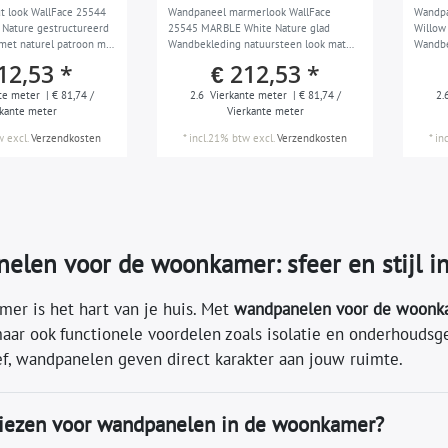
t look WallFace 25544
Wandpaneel marmerlook WallFace
Wandpa
Nature gestructureerd
25545 MARBLE White Nature glad
Willow
et naturel patroon mat
Wandbekleding natuursteen look mat
Wandbe
evend beige lichtbruin 2,6 m2
zelfklevend wit grijs 2,6 m2
12,53 *
€ 212,53 *
te meter
| € 81,74 /
2.6
Vierkante meter
| € 81,74 /
2.
rkante meter
Vierkante meter
w
excl.
Verzendkosten
*
incl.21% btw
excl.
Verzendkosten
*
in
elen voor de woonkamer: sfeer en stijl i
er is het hart van je huis. Met
wandpanelen voor de woonk
aar ook functionele voordelen zoals isolatie en onderhoudsge
ef, wandpanelen geven direct karakter aan jouw ruimte.
iezen voor wandpanelen in de woonkamer?