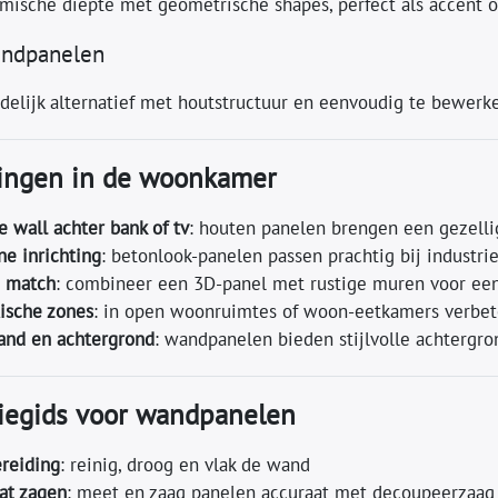
mische diepte met geometrische shapes, perfect als accent o
andpanelen
delijk alternatief met houtstructuur en eenvoudig te bewerken
ingen in de woonkamer
e wall achter bank of tv
: houten panelen brengen een gezelli
e inrichting
: betonlook-panelen passen prachtig bij industrie
 match
: combineer een 3D-panel met rustige muren voor een
ische zones
: in open woonruimtes of woon‑eetkamers verbet
nd en achtergrond
: wandpanelen bieden stijlvolle achtergrond
tiegids voor wandpanelen
reiding
: reinig, droog en vlak de wand
at zagen
: meet en zaag panelen accuraat met decoupeerzaag