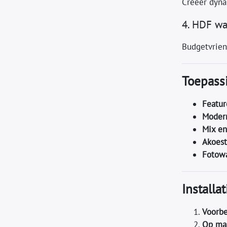
Creëer dyna
4. HDF w
Budgetvrien
Toepass
Featur
Modern
Mix en
Akoest
Fotowa
Installa
Voorbe
Op ma