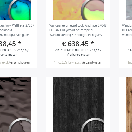
aal look WallFace 27207
Wandpaneel metaal look WallFace 27048
Wandpa
stempeld
OCEAN Hollywood gestempeld
OCEAN 
D holografisch glans
Wandbekleding 3D holografisch glans
Wandbe
lauw groen
afwerking zelfklevend pink oranje
38,45 *
€ 638,45 *
m2
veelkleurig 2,6 m2
e meter
| € 245,56 /
2.6
Vierkante meter
| € 245,56 /
2.6
rkante meter
Vierkante meter
w
excl.
Verzendkosten
*
incl.21% btw
excl.
Verzendkosten
*
in