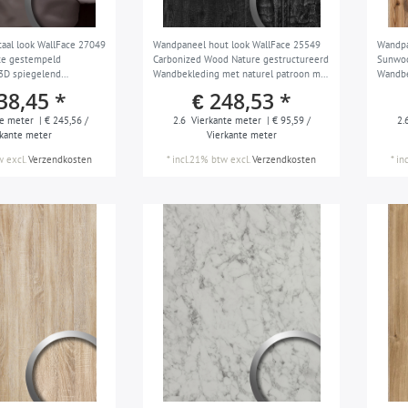
aal look WallFace 27049
Wandpaneel hout look WallFace 25549
Wandpa
te gestempeld
Carbonized Wood Nature gestructureerd
Sunwoo
3D spiegelend
Wandbekleding met naturel patroon mat
Wandbe
vast antraciet grijsbruin
zelfklevend zwart antracietgrijs 2,6 m2
38,45 *
€ 248,53 *
e meter
| € 245,56 /
2.6
Vierkante meter
| € 95,59 /
2.
rkante meter
Vierkante meter
w
excl.
Verzendkosten
*
incl.21% btw
excl.
Verzendkosten
*
in