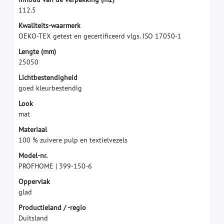
1
1
2
.
5
K
w
a
l
i
t
e
i
t
s
-
w
a
a
r
m
e
r
k
O
E
K
O
-
T
E
X
g
e
t
e
s
t
e
n
g
e
c
e
r
t
i
f
c
e
e
r
d
v
l
g
s
.
I
S
O
1
7
0
5
0
-
1
L
e
n
g
t
e
(
m
m
)
2
5
0
5
0
L
i
c
h
t
b
e
s
t
e
n
d
i
g
h
e
i
d
g
o
e
d
k
l
e
u
r
b
e
s
t
e
n
d
i
g
L
o
o
k
m
a
t
M
a
t
e
r
i
a
a
l
1
0
0
%
z
u
i
v
e
r
e
p
u
l
p
e
n
t
e
x
t
i
e
l
v
e
z
e
l
s
M
o
d
e
l
-
n
r
.
P
R
O
F
H
O
M
E
|
3
9
9
-
1
5
0
-
6
O
p
p
e
r
v
l
a
k
g
l
a
d
P
r
o
d
u
c
t
i
e
l
a
n
d
/
-
r
e
g
i
o
D
u
i
t
s
l
a
n
d