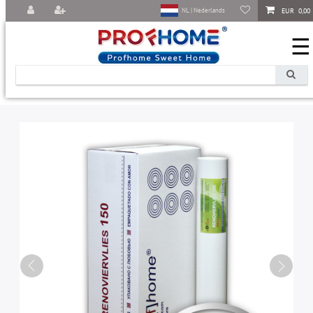
EUR 0,00
NL | Nederlands
☰