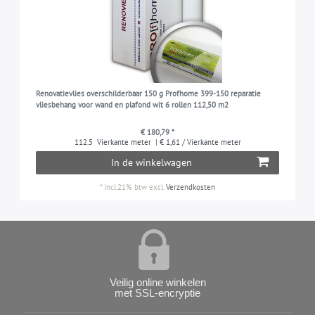
Renovatievlies overschilderbaar 150 g Profhome 399-150 reparatie
vliesbehang voor wand en plafond wit 6 rollen 112,50 m2
€ 180,79 *
112.5
Vierkante meter
| € 1,61 / Vierkante meter
In de winkelwagen
*
incl.21% btw
excl.
Verzendkosten
Veilig online winkelen
met SSL-encryptie