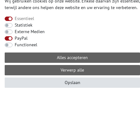
Wij gebruiken cookies op onze website. Enkele daarvan zijn essentieel,
terwijl andere ons helpen deze website en uw ervaring te verbeteren.
Essentieel
CONTACT
Statistiek
Externe Medien
Hulp nodig? Bel ons op het nummer:
PayPal
+49 (0) 2104 833 11 22
Functioneel
van maandag tot vrijdag
van 10.00 tot 16.00 uur (MET)
Alles accepteren
E-mail: info@profhome.nl
Verwerp alle
Opslaan
BETAALMOGELIJKHEDEN
SOCIALE MEDIA