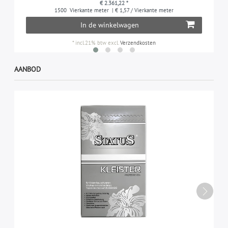
€ 2.361,22 *
1500
Vierkante meter
| € 1,57 / Vierkante meter
In de winkelwagen
*
incl.21% btw
excl.
Verzendkosten
AANBOD