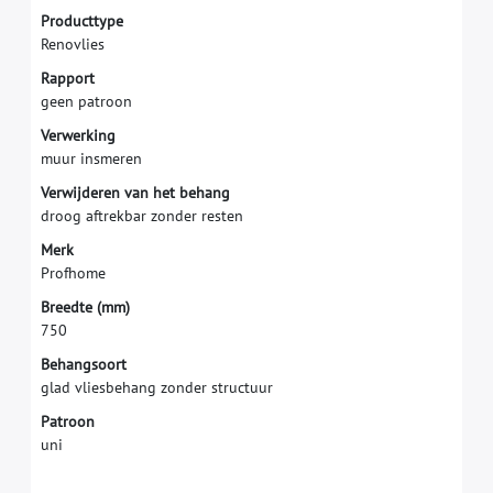
P
r
o
d
u
c
t
t
y
p
e
R
e
n
o
v
l
i
e
s
R
a
p
p
o
r
t
g
e
e
n
p
a
t
r
o
o
n
V
e
r
w
e
r
k
i
n
g
m
u
u
r
i
n
s
m
e
r
e
n
V
e
r
w
i
j
d
e
r
e
n
v
a
n
h
e
t
b
e
h
a
n
g
d
r
o
o
g
a
f
t
r
e
k
b
a
r
z
o
n
d
e
r
r
e
s
t
e
n
M
e
r
k
P
r
o
f
h
o
m
e
B
r
e
e
d
t
e
(
m
m
)
7
5
0
Behangsoort
glad vliesbehang zonder structuur
Patroon
uni