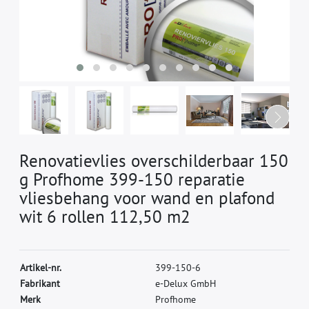
Renovatievlies overschilderbaar 150
g Profhome 399-150 reparatie
vliesbehang voor wand en plafond
wit 6 rollen 112,50 m2
A
r
t
i
k
e
l
-
n
r
.
3
9
9
-
1
5
0
-
6
F
a
b
r
i
k
a
n
t
e
-
D
e
l
u
x
G
m
b
H
M
e
r
k
P
r
o
f
h
o
m
e