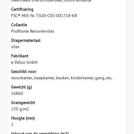
C
e
r
t
i
f
c
e
r
i
n
g
F
S
C
®
M
I
X
N
r
.
T
S
U
D
-
C
O
C
-
0
0
1
7
1
8
-
K
R
C
o
l
l
e
c
t
i
e
P
r
o
f
h
o
m
e
R
e
n
o
v
i
e
r
v
l
i
e
s
D
r
a
g
e
r
m
a
t
e
r
i
a
a
l
v
l
i
e
s
F
a
b
r
i
k
a
n
t
e
-
D
e
l
u
x
G
m
b
H
G
e
s
c
h
i
k
t
v
o
o
r
w
o
o
n
k
a
m
e
r
,
s
l
a
a
p
k
a
m
e
r
,
k
e
u
k
e
n
,
k
i
n
d
e
r
k
a
m
e
r
,
g
a
n
g
,
e
t
c
.
G
e
w
i
c
h
t
(
g
)
1
6
8
6
0
G
r
a
m
g
e
w
i
c
h
t
1
5
0
g
/
m
2
H
o
o
g
t
e
(
m
m
)
1
I
n
h
o
u
d
v
a
n
d
e
v
e
r
p
a
k
k
i
n
g
(
m
2
)