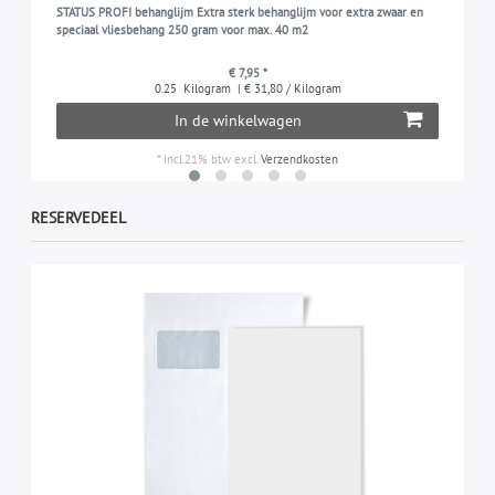
STATUS PROFI behanglijm Extra sterk behanglijm voor extra zwaar en
speciaal vliesbehang 250 gram voor max. 40 m2
€ 7,95 *
0.25
Kilogram
| € 31,80 / Kilogram
In de winkelwagen
*
incl.21% btw
excl.
Verzendkosten
RESERVEDEEL