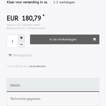
Klaar voor verzending in ca.
1-2 werkdagen
*
EUR 180,79
Inhoud
112,5
Vierkante meter
Basisprijs
€ 1,61 / Vierkante meter
In de winkelwagen
Verlanglijstje
* incl. 21% btw excl.
Verzendkosten
Details
Technische gegevens