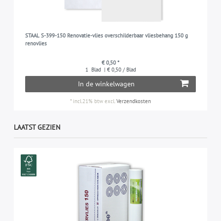
STAAL S-399-150 Renovatie-vlies overschilderbaar vliesbehang 150 g
renovlies
€ 0,50 *
1
Blad
| € 0,50 / Blad
In de winkelwagen
*
incl.21% btw
excl.
Verzendkosten
LAATST GEZIEN