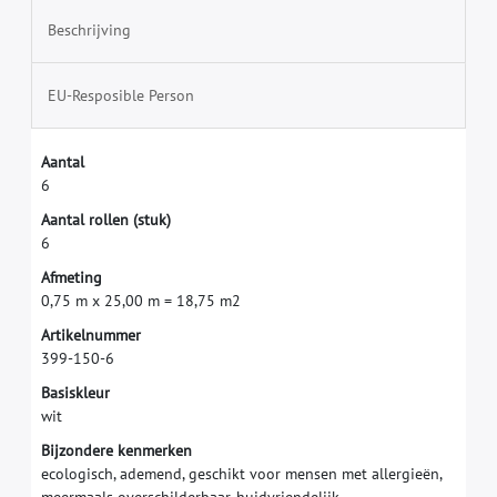
Beschrijving
EU-Resposible Person
A
a
n
t
a
l
6
A
a
n
t
a
l
r
o
l
l
e
n
(
s
t
u
k
)
6
A
f
m
e
t
i
n
g
0
,
7
5
m
x
2
5
,
0
0
m
=
1
8
,
7
5
m
2
A
r
t
i
k
e
l
n
u
m
m
e
r
3
9
9
-
1
5
0
-
6
B
a
s
i
s
k
l
e
u
r
w
i
t
B
i
j
z
o
n
d
e
r
e
k
e
n
m
e
r
k
e
n
e
c
o
l
o
g
i
s
c
h
,
a
d
e
m
e
n
d
,
g
e
s
c
h
i
k
t
v
o
o
r
m
e
n
s
e
n
m
e
t
a
l
l
e
r
g
i
e
ë
n
,
m
e
e
r
m
a
a
l
s
o
v
e
r
s
c
h
i
l
d
e
r
b
a
a
r
,
h
u
i
d
v
r
i
e
n
d
e
l
i
j
k