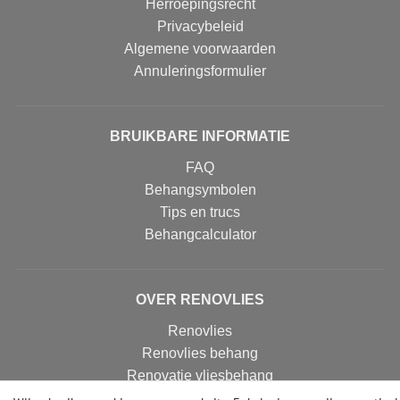
Herroepingsrecht
Privacybeleid
Algemene voorwaarden
Annuleringsformulier
BRUIKBARE INFORMATIE
FAQ
Behangsymbolen
Tips en trucs
Behangcalculator
OVER RENOVLIES
Renovlies
Renovlies behang
Renovatie vliesbehang
Renovatievlies