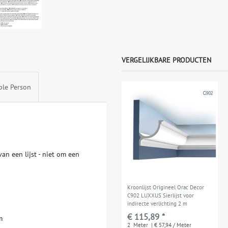
VERGELIJKBARE PRODUCTEN
ble Person
v
a
n
e
e
n
l
i
j
s
t
-
n
i
e
t
o
m
e
e
n
Kroonlijst Origineel Orac Decor
C902 LUXXUS Sierlijst voor
indirecte verlichting 2 m
€ 115,89 *
m
2
Meter
| € 57,94 / Meter