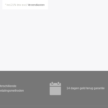
*
incl.21% btw
excl.
Verzendkosten
erschillende
14 dagen geld terug garantie
etalingsmethoden