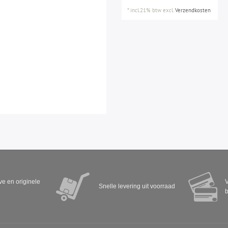
*
incl.21% btw
excl.
Verzendkosten
eve en originele
V
Snelle levering uit voorraad
b