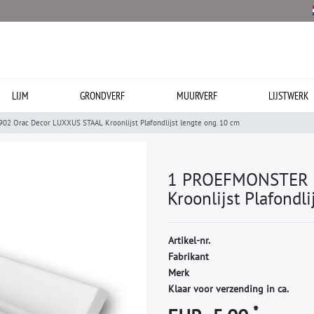
LIJM
GRONDVERF
MUURVERF
LIJSTWERK
 Orac Decor LUXXUS STAAL Kroonlijst Plafondlijst lengte ong. 10 cm
1 PROEFMONSTER S
Kroonlijst Plafondl
A
r
t
i
k
e
l
-
n
r
.
F
a
b
r
i
k
a
n
t
M
e
r
k
Klaar voor verzending in ca.
*