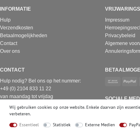
INFORMATIE
VRIJWARING
Hulp
Impressum
Verzendkosten
Herroepingsrec
Betaalmogelijkheden
Privacybeleid
Contact
Algemene voor
Over ons
Annuleringsform
CONTACT
BETAALMOGE
Hulp nodig? Bel ons op het nummer:
+49 (0) 2104 833 11 22
van maandag tot vrijdag
SOCIALE MED
van 10.00 tot 16.00 uur (MET)
Wij gebruiken cookies op onze website. Enkele daarvan zijn essentie
E-mail: info@profhome.nl
verbeteren.
Essentieel
Statistiek
Externe Medien
PayPa
© Copyright 2026 | e-Delux GmbH