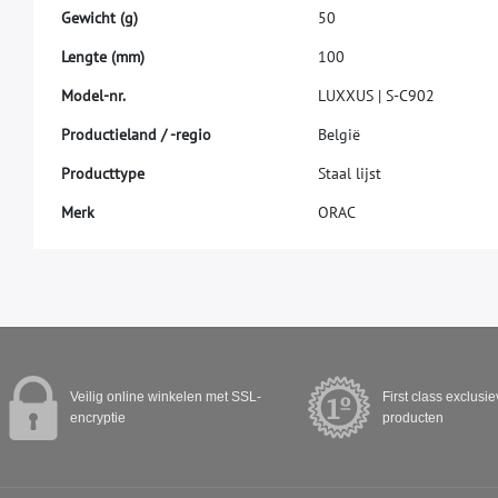
G
e
w
i
c
h
t
(
g
)
5
0
L
e
n
g
t
e
(
m
m
)
1
0
0
M
o
d
e
l
-
n
r
.
L
U
X
X
U
S
|
S
-
C
9
0
2
P
r
o
d
u
c
t
i
e
l
a
n
d
/
-
r
e
g
i
o
B
e
l
g
i
ë
P
r
o
d
u
c
t
t
y
p
e
S
t
a
a
l
l
i
j
s
t
M
e
r
k
O
R
A
C
Veilig online winkelen met SSL-
First class exclusi
encryptie
producten