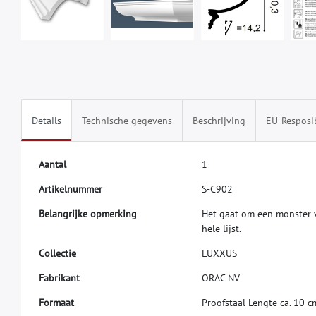
Details
Technische gegevens
Beschrijving
EU-Resposi
A
a
n
t
a
l
1
A
r
t
i
k
e
l
n
u
m
m
e
r
S
-
C
9
0
2
B
e
l
a
n
g
r
i
j
k
e
o
p
m
e
r
k
i
n
g
H
e
t
g
a
a
t
o
m
e
e
n
m
o
n
s
t
e
r
h
e
l
e
l
i
j
s
t
.
C
o
l
l
e
c
t
i
e
L
U
X
X
U
S
F
a
b
r
i
k
a
n
t
O
R
A
C
N
V
F
o
r
m
a
a
t
P
r
o
o
f
s
t
a
a
l
L
e
n
g
t
e
c
a
.
1
0
c