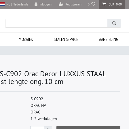
Inloggen
Registreren
0
EUR 0,00
NL | Nederlands
MOZAÏEK
STALEN SERVICE
AANBIEDING
-C902 Orac Decor LUXXUS STAAL
ijst lengte ong. 10 cm
S
-
C
9
0
2
O
R
A
C
N
V
O
R
A
C
1-2 werkdagen