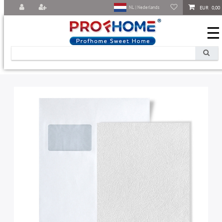
EUR 0,00
NL | Nederlands
☰