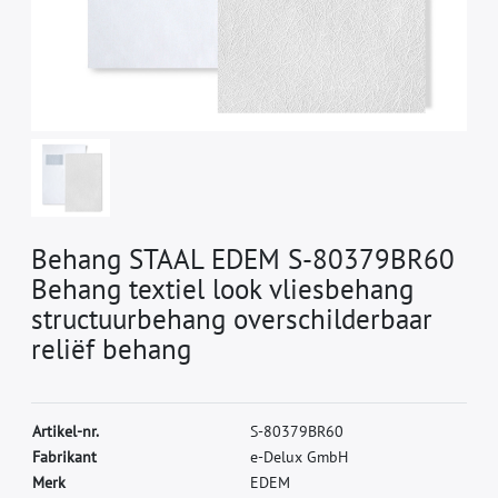
Behang STAAL EDEM S-80379BR60
Behang textiel look vliesbehang
structuurbehang overschilderbaar
reliëf behang
A
r
t
i
k
e
l
-
n
r
.
S
-
8
0
3
7
9
B
R
6
0
F
a
b
r
i
k
a
n
t
e
-
D
e
l
u
x
G
m
b
H
M
e
r
k
E
D
E
M