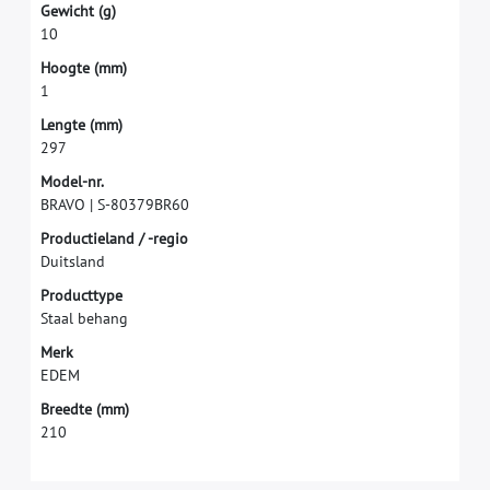
G
e
w
i
c
h
t
(
g
)
1
0
H
o
o
g
t
e
(
m
m
)
1
L
e
n
g
t
e
(
m
m
)
2
9
7
M
o
d
e
l
-
n
r
.
B
R
A
V
O
|
S
-
8
0
3
7
9
B
R
6
0
P
r
o
d
u
c
t
i
e
l
a
n
d
/
-
r
e
g
i
o
D
u
i
t
s
l
a
n
d
P
r
o
d
u
c
t
t
y
p
e
S
t
a
a
l
b
e
h
a
n
g
M
e
r
k
E
D
E
M
B
r
e
e
d
t
e
(
m
m
)
2
1
0