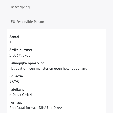
Beschrijving
EU-Resposible Person
A
a
n
t
a
l
1
A
r
t
i
k
e
l
n
u
m
m
e
r
S
-
8
0
3
7
9
B
R
6
0
B
e
l
a
n
g
r
i
j
k
e
o
p
m
e
r
k
i
n
g
H
e
t
g
a
a
t
o
m
e
e
n
m
o
n
s
t
e
r
e
n
g
e
e
n
h
e
l
e
r
o
l
b
e
h
a
n
g
!
C
o
l
l
e
c
t
i
e
B
R
A
V
O
F
a
b
r
i
k
a
n
t
e
-
D
e
l
u
x
G
m
b
H
F
o
r
m
a
a
t
P
r
o
o
f
s
t
a
a
l
f
o
r
m
a
a
t
D
I
N
A
5
t
e
D
i
n
A
4