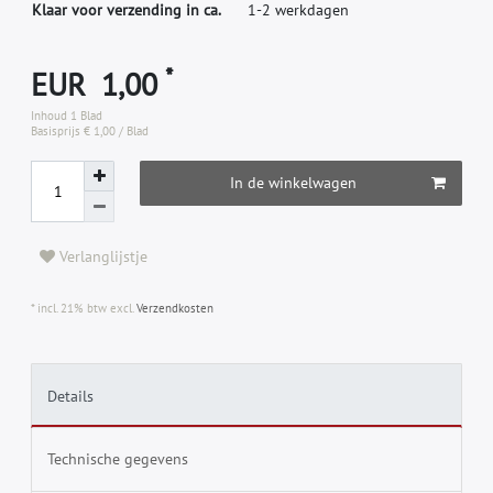
Klaar voor verzending in ca.
1-2 werkdagen
*
EUR 1,00
Inhoud
1
Blad
Basisprijs
€ 1,00 / Blad
In de winkelwagen
Verlanglijstje
* incl. 21% btw excl.
Verzendkosten
Details
Technische gegevens