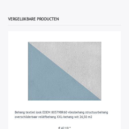
VERGELIJKBARE PRODUCTEN
Behang textiel look EDEM 80379BR60 vliesbehang structuurbehang
overschilderbaar reliëfbehang XXL-behang wit 26,50 m2
€ 42,19 *