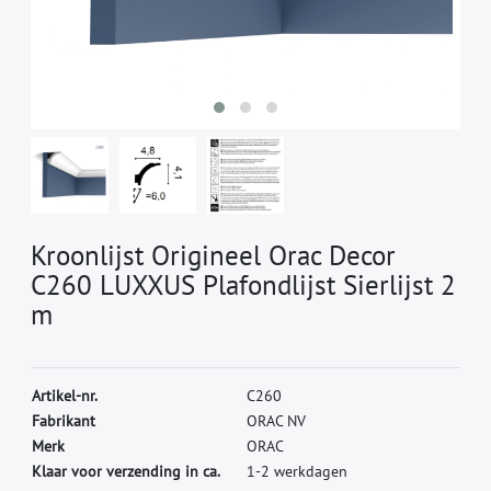
Kroonlijst Origineel Orac Decor
C260 LUXXUS Plafondlijst Sierlijst 2
m
A
r
t
i
k
e
l
-
n
r
.
C
2
6
0
F
a
b
r
i
k
a
n
t
O
R
A
C
N
V
M
e
r
k
O
R
A
C
Klaar voor verzending in ca.
1-2 werkdagen