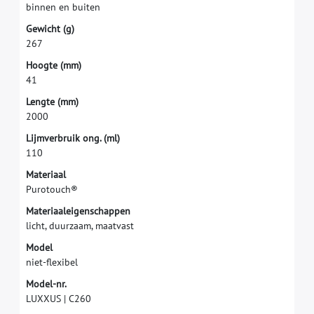
b
i
n
n
e
n
e
n
b
u
i
t
e
n
G
e
w
i
c
h
t
(
g
)
2
6
7
H
o
o
g
t
e
(
m
m
)
4
1
L
e
n
g
t
e
(
m
m
)
2
0
0
0
L
i
j
m
v
e
r
b
r
u
i
k
o
n
g
.
(
m
l
)
1
1
0
M
a
t
e
r
i
a
a
l
P
u
r
o
t
o
u
c
h
®
M
a
t
e
r
i
a
a
l
e
i
g
e
n
s
c
h
a
p
p
e
n
l
i
c
h
t
,
d
u
u
r
z
a
a
m
,
m
a
a
t
v
a
s
t
M
o
d
e
l
n
i
e
t
-
f
e
x
i
b
e
l
M
o
d
e
l
-
n
r
.
L
U
X
X
U
S
|
C
2
6
0