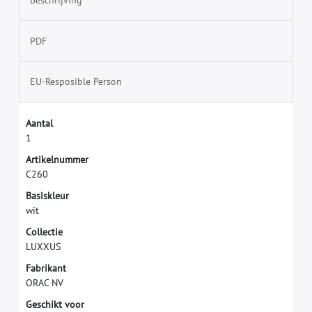
Beschrijving
PDF
EU-Resposible Person
A
a
n
t
a
l
1
A
r
t
i
k
e
l
n
u
m
m
e
r
C
2
6
0
B
a
s
i
s
k
l
e
u
r
w
i
t
C
o
l
l
e
c
t
i
e
L
U
X
X
U
S
F
a
b
r
i
k
a
n
t
O
R
A
C
N
V
G
e
s
c
h
i
k
t
v
o
o
r