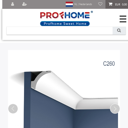
EUR 0,00
NL | Nederlands
☰