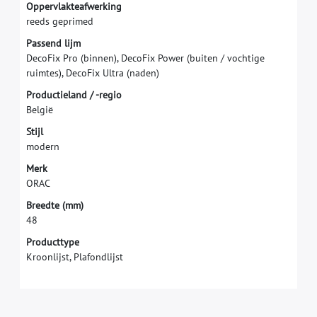
O
p
p
e
r
v
l
a
k
t
e
a
f
w
e
r
k
i
n
g
r
e
e
d
s
g
e
p
r
i
m
e
d
P
a
s
s
e
n
d
l
i
j
m
D
e
c
o
F
i
x
P
r
o
(
b
i
n
n
e
n
)
,
D
e
c
o
F
i
x
P
o
w
e
r
(
b
u
i
t
e
n
/
v
o
c
h
t
i
g
e
r
u
i
m
t
e
s
)
,
D
e
c
o
F
i
x
U
l
t
r
a
(
n
a
d
e
n
)
P
r
o
d
u
c
t
i
e
l
a
n
d
/
-
r
e
g
i
o
B
e
l
g
i
ë
S
t
i
j
l
m
o
d
e
r
n
M
e
r
k
O
R
A
C
B
r
e
e
d
t
e
(
m
m
)
4
8
Producttype
Kroonlijst, Plafondlijst