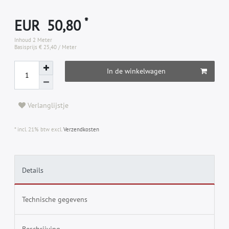
*
EUR 50,80
Inhoud
2
Meter
Basisprijs
€ 25,40 / Meter
In de winkelwagen
Verlanglijstje
* incl. 21% btw excl.
Verzendkosten
Details
Technische gegevens