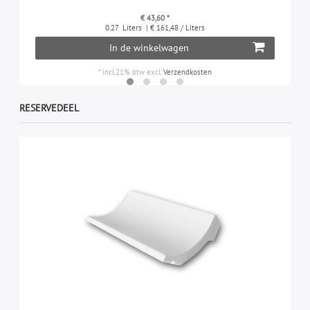
€ 43,60 *
0.27
Liters
| € 161,48 / Liters
In de winkelwagen
*
incl.21% btw
excl.
Verzendkosten
RESERVEDEEL