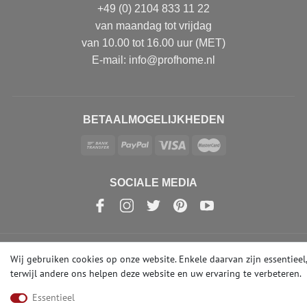
+49 (0) 2104 833 11 22
van maandag tot vrijdag
van 10.00 tot 16.00 uur (MET)
E-mail: info@profhome.nl
BETAALMOGELIJKHEDEN
SOCIALE MEDIA
Wij gebruiken cookies op onze website. Enkele daarvan zijn essentieel,
© Copyright 2026 | e-Delux GmbH
terwijl andere ons helpen deze website en uw ervaring te verbeteren.
Essentieel