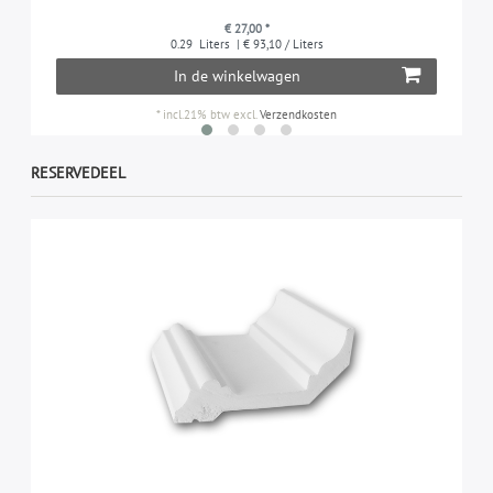
€ 27,00 *
0.29
Liters
| € 93,10 / Liters
In de winkelwagen
*
incl.21% btw
excl.
Verzendkosten
RESERVEDEEL