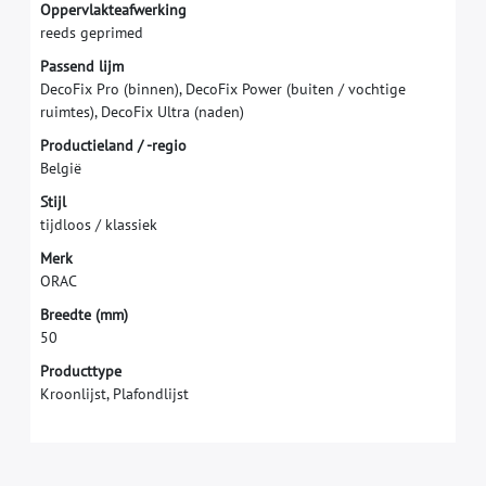
O
p
p
e
r
v
l
a
k
t
e
a
f
w
e
r
k
i
n
g
r
e
e
d
s
g
e
p
r
i
m
e
d
P
a
s
s
e
n
d
l
i
j
m
D
e
c
o
F
i
x
P
r
o
(
b
i
n
n
e
n
)
,
D
e
c
o
F
i
x
P
o
w
e
r
(
b
u
i
t
e
n
/
v
o
c
h
t
i
g
e
r
u
i
m
t
e
s
)
,
D
e
c
o
F
i
x
U
l
t
r
a
(
n
a
d
e
n
)
P
r
o
d
u
c
t
i
e
l
a
n
d
/
-
r
e
g
i
o
B
e
l
g
i
ë
S
t
i
j
l
t
i
j
d
l
o
o
s
/
k
l
a
s
s
i
e
k
M
e
r
k
O
R
A
C
B
r
e
e
d
t
e
(
m
m
)
5
0
Producttype
Kroonlijst, Plafondlijst