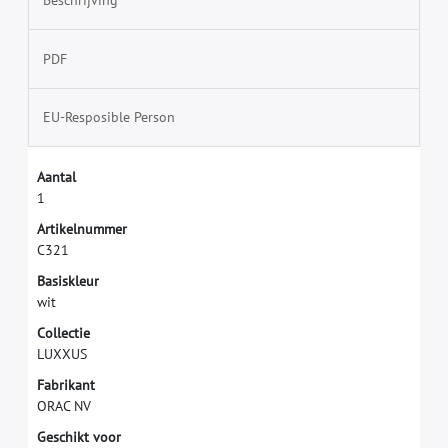
Beschrijving
PDF
EU-Resposible Person
A
a
n
t
a
l
1
A
r
t
i
k
e
l
n
u
m
m
e
r
C
3
2
1
B
a
s
i
s
k
l
e
u
r
w
i
t
C
o
l
l
e
c
t
i
e
L
U
X
X
U
S
F
a
b
r
i
k
a
n
t
O
R
A
C
N
V
G
e
s
c
h
i
k
t
v
o
o
r