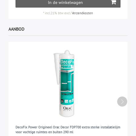
In de winkelwagen
*
incl.21% btw
excl.
Verzendkosten
AANBOD
DecoFix Power Origineel Orac Decor FDP700 extra sterke installatielijm
voor vochtige ruimtes en buiten 290 ml