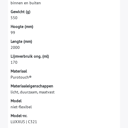
b
i
n
n
e
n
e
n
b
u
i
t
e
n
G
e
w
i
c
h
t
(
g
)
5
5
0
H
o
o
g
t
e
(
m
m
)
9
9
L
e
n
g
t
e
(
m
m
)
2
0
0
0
L
i
j
m
v
e
r
b
r
u
i
k
o
n
g
.
(
m
l
)
1
7
0
M
a
t
e
r
i
a
a
l
P
u
r
o
t
o
u
c
h
®
M
a
t
e
r
i
a
a
l
e
i
g
e
n
s
c
h
a
p
p
e
n
l
i
c
h
t
,
d
u
u
r
z
a
a
m
,
m
a
a
t
v
a
s
t
M
o
d
e
l
n
i
e
t
-
f
e
x
i
b
e
l
M
o
d
e
l
-
n
r
.
L
U
X
X
U
S
|
C
3
2
1