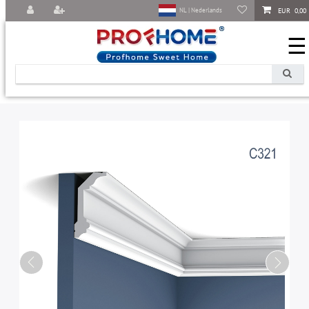
EUR 0,00
NL | Nederlands
☰