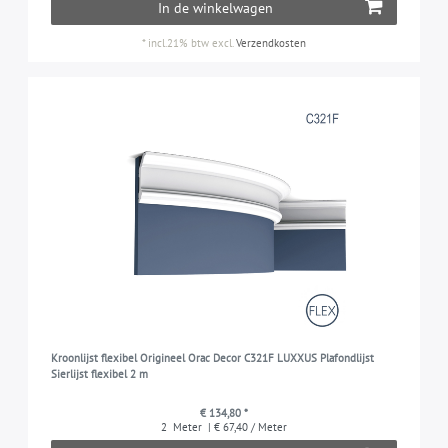
In de winkelwagen
*
incl.21% btw
excl.
Verzendkosten
Kroonlijst flexibel Origineel Orac Decor C321F LUXXUS Plafondlijst
Sierlijst flexibel 2 m
€ 134,80 *
2
Meter
| € 67,40 / Meter