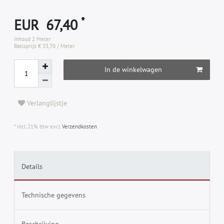
*
EUR 67,40
Inhoud
2
Meter
Basisprijs
€ 33,70 / Meter
In de winkelwagen
Verlanglijstje
* incl. 21% btw excl.
Verzendkosten
Details
Technische gegevens