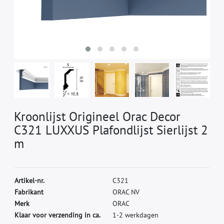
Kroonlijst Origineel Orac Decor
C321 LUXXUS Plafondlijst Sierlijst 2
m
A
r
t
i
k
e
l
-
n
r
.
C
3
2
1
F
a
b
r
i
k
a
n
t
O
R
A
C
N
V
M
e
r
k
O
R
A
C
Klaar voor verzending in ca.
1-2 werkdagen