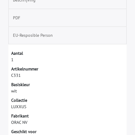
Beschrijving
PDF
EU-Resposible Person
A
a
n
t
a
l
1
A
r
t
i
k
e
l
n
u
m
m
e
r
C
3
3
1
B
a
s
i
s
k
l
e
u
r
w
i
t
C
o
l
l
e
c
t
i
e
L
U
X
X
U
S
F
a
b
r
i
k
a
n
t
O
R
A
C
N
V
G
e
s
c
h
i
k
t
v
o
o
r