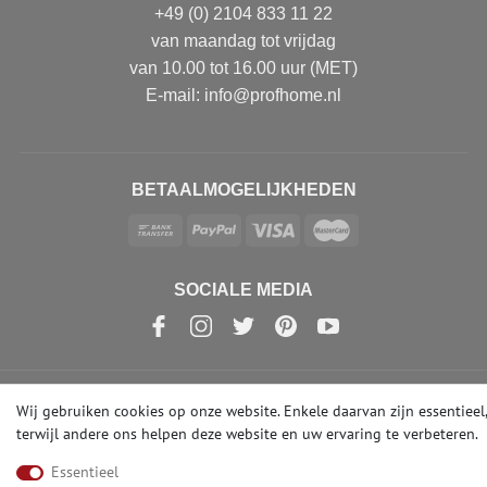
+49 (0) 2104 833 11 22
van maandag tot vrijdag
van 10.00 tot 16.00 uur (MET)
E-mail: info@profhome.nl
BETAALMOGELIJKHEDEN
SOCIALE MEDIA
Wij gebruiken cookies op onze website. Enkele daarvan zijn essentieel,
© Copyright 2026 | e-Delux GmbH
terwijl andere ons helpen deze website en uw ervaring te verbeteren.
Essentieel