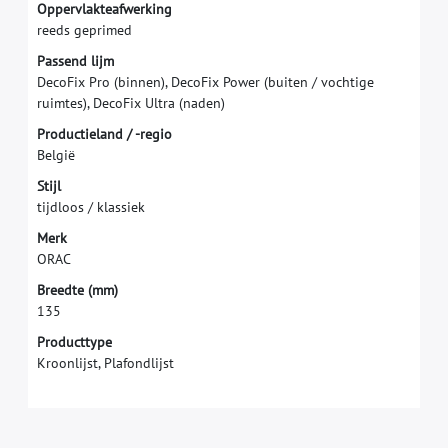
O
p
p
e
r
v
l
a
k
t
e
a
f
w
e
r
k
i
n
g
r
e
e
d
s
g
e
p
r
i
m
e
d
P
a
s
s
e
n
d
l
i
j
m
D
e
c
o
F
i
x
P
r
o
(
b
i
n
n
e
n
)
,
D
e
c
o
F
i
x
P
o
w
e
r
(
b
u
i
t
e
n
/
v
o
c
h
t
i
g
e
r
u
i
m
t
e
s
)
,
D
e
c
o
F
i
x
U
l
t
r
a
(
n
a
d
e
n
)
P
r
o
d
u
c
t
i
e
l
a
n
d
/
-
r
e
g
i
o
B
e
l
g
i
ë
S
t
i
j
l
t
i
j
d
l
o
o
s
/
k
l
a
s
s
i
e
k
M
e
r
k
O
R
A
C
B
r
e
e
d
t
e
(
m
m
)
1
3
5
Producttype
Kroonlijst, Plafondlijst