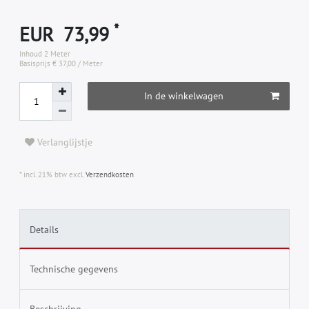
*
EUR 73,99
Inhoud
2
Meter
Basisprijs
€ 37,00 / Meter
In de winkelwagen
Verlanglijstje
* incl. 21% btw excl.
Verzendkosten
Details
Technische gegevens