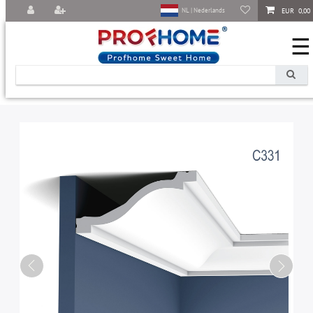
EUR 0,00
NL | Nederlands
☰