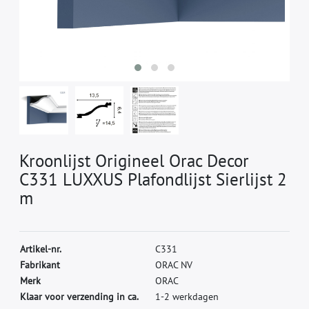
Kroonlijst Origineel Orac Decor
C331 LUXXUS Plafondlijst Sierlijst 2
m
A
r
t
i
k
e
l
-
n
r
.
C
3
3
1
F
a
b
r
i
k
a
n
t
O
R
A
C
N
V
M
e
r
k
O
R
A
C
Klaar voor verzending in ca.
1-2 werkdagen