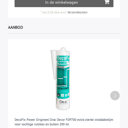
In de winkelwagen
*
incl.21% btw
excl.
Verzendkosten
AANBOD
DecoFix Power Origineel Orac Decor FDP700 extra sterke installatielijm
voor vochtige ruimtes en buiten 290 ml