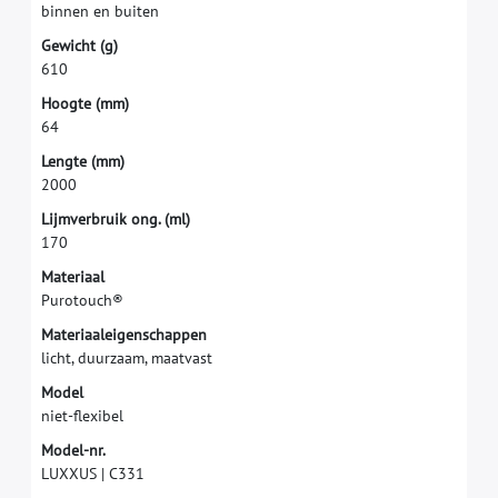
b
i
n
n
e
n
e
n
b
u
i
t
e
n
G
e
w
i
c
h
t
(
g
)
6
1
0
H
o
o
g
t
e
(
m
m
)
6
4
L
e
n
g
t
e
(
m
m
)
2
0
0
0
L
i
j
m
v
e
r
b
r
u
i
k
o
n
g
.
(
m
l
)
1
7
0
M
a
t
e
r
i
a
a
l
P
u
r
o
t
o
u
c
h
®
M
a
t
e
r
i
a
a
l
e
i
g
e
n
s
c
h
a
p
p
e
n
l
i
c
h
t
,
d
u
u
r
z
a
a
m
,
m
a
a
t
v
a
s
t
M
o
d
e
l
n
i
e
t
-
f
e
x
i
b
e
l
M
o
d
e
l
-
n
r
.
L
U
X
X
U
S
|
C
3
3
1