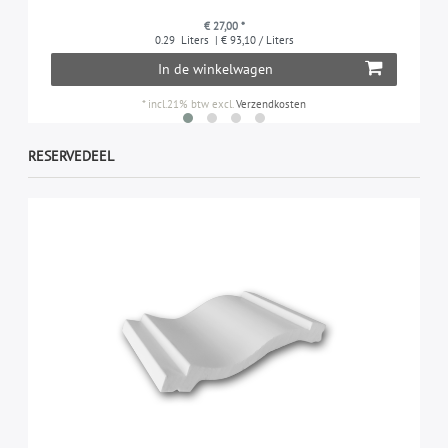
€ 27,00 *
0.29
Liters
| € 93,10 / Liters
In de winkelwagen
*
incl.21% btw
excl.
Verzendkosten
RESERVEDEEL