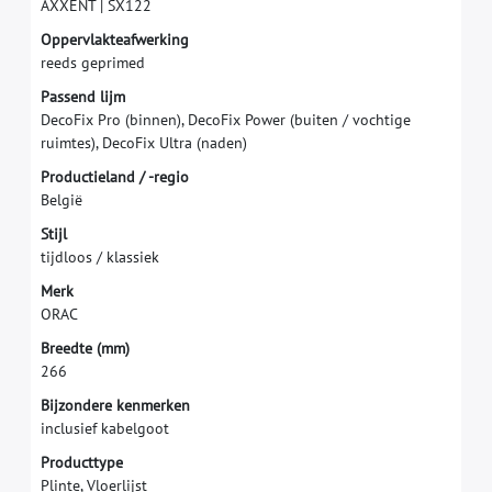
A
X
X
E
N
T
|
S
X
1
2
2
O
p
p
e
r
v
l
a
k
t
e
a
f
w
e
r
k
i
n
g
r
e
e
d
s
g
e
p
r
i
m
e
d
P
a
s
s
e
n
d
l
i
j
m
D
e
c
o
F
i
x
P
r
o
(
b
i
n
n
e
n
)
,
D
e
c
o
F
i
x
P
o
w
e
r
(
b
u
i
t
e
n
/
v
o
c
h
t
i
g
e
r
u
i
m
t
e
s
)
,
D
e
c
o
F
i
x
U
l
t
r
a
(
n
a
d
e
n
)
P
r
o
d
u
c
t
i
e
l
a
n
d
/
-
r
e
g
i
o
B
e
l
g
i
ë
S
t
i
j
l
t
i
j
d
l
o
o
s
/
k
l
a
s
s
i
e
k
M
e
r
k
O
R
A
C
B
r
e
e
d
t
e
(
m
m
)
2
6
6
Bijzondere kenmerken
inclusief kabelgoot
Producttype
Plinte, Vloerlijst