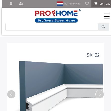
EUR 0,00
NL | Nederlands
☰