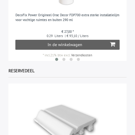
DecoFix Power Origineel Orac Decor FDP700 extra sterke installatielijm
voor vochtige ruimtes en buiten 290 ml
€ 27,00 *
0.29
Liters
| € 93,10 / Liters
In de winkelwagen
*
incl.21% btw
excl.
Verzendkosten
RESERVEDEEL