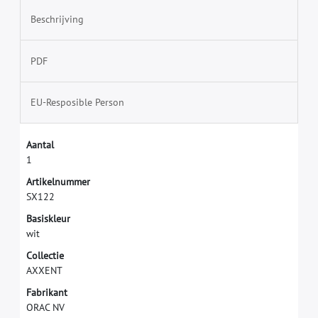
Beschrijving
PDF
EU-Resposible Person
A
a
n
t
a
l
1
A
r
t
i
k
e
l
n
u
m
m
e
r
S
X
1
2
2
B
a
s
i
s
k
l
e
u
r
w
i
t
C
o
l
l
e
c
t
i
e
A
X
X
E
N
T
F
a
b
r
i
k
a
n
t
O
R
A
C
N
V