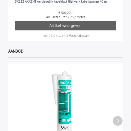
SX122 AXXENT oerdegelijk kabelduct lijstwerk kabelkanalen 40 m
€ 509,20 *
40
Meter
| € 12,73 / Meter
Artikel weergeven
*
incl.21% btw
excl.
Verzendkosten
AANBOD