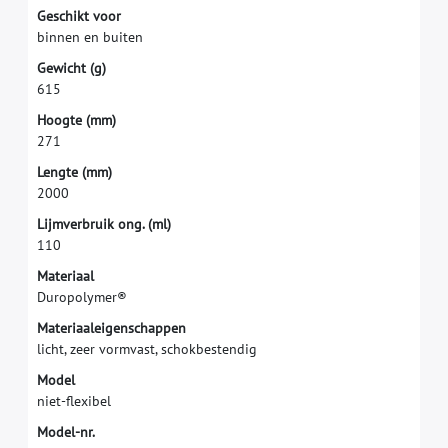
G
e
s
c
h
i
k
t
v
o
o
r
b
i
n
n
e
n
e
n
b
u
i
t
e
n
G
e
w
i
c
h
t
(
g
)
6
1
5
H
o
o
g
t
e
(
m
m
)
2
7
1
L
e
n
g
t
e
(
m
m
)
2
0
0
0
L
i
j
m
v
e
r
b
r
u
i
k
o
n
g
.
(
m
l
)
1
1
0
M
a
t
e
r
i
a
a
l
D
u
r
o
p
o
l
y
m
e
r
®
M
a
t
e
r
i
a
a
l
e
i
g
e
n
s
c
h
a
p
p
e
n
l
i
c
h
t
,
z
e
e
r
v
o
r
m
v
a
s
t
,
s
c
h
o
k
b
e
s
t
e
n
d
i
g
M
o
d
e
l
n
i
e
t
-
f
e
x
i
b
e
l
M
o
d
e
l
-
n
r
.