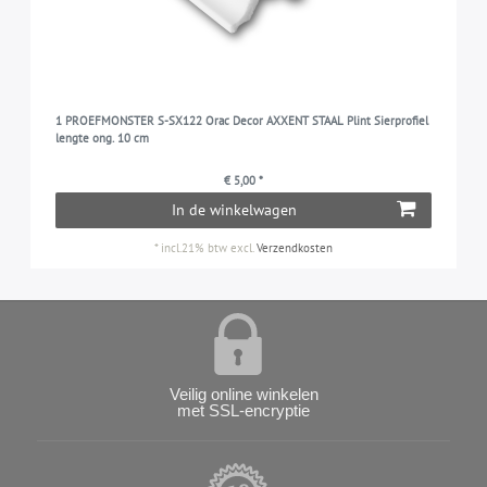
1 PROEFMONSTER S-SX122 Orac Decor AXXENT STAAL Plint Sierprofiel
lengte ong. 10 cm
€ 5,00 *
In de winkelwagen
*
incl.21% btw
excl.
Verzendkosten
Veilig online winkelen
met SSL-encryptie