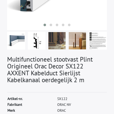
Multifunctioneel stootvast Plint
Origineel Orac Decor SX122
AXXENT Kabelduct Sierlijst
Kabelkanaal oerdegelijk 2 m
A
r
t
i
k
e
l
-
n
r
.
S
X
1
2
2
F
a
b
r
i
k
a
n
t
O
R
A
C
N
V
M
e
r
k
O
R
A
C