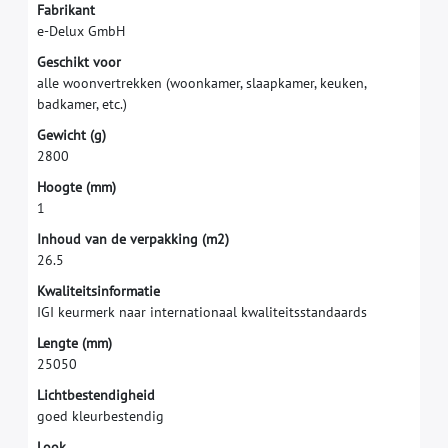
F
a
b
r
i
k
a
n
t
e
-
D
e
l
u
x
G
m
b
H
G
e
s
c
h
i
k
t
v
o
o
r
a
l
l
e
w
o
o
n
v
e
r
t
r
e
k
k
e
n
(
w
o
o
n
k
a
m
e
r
,
s
l
a
a
p
k
a
m
e
r
,
k
e
u
k
e
n
,
b
a
d
k
a
m
e
r
,
e
t
c
.
)
G
e
w
i
c
h
t
(
g
)
2
8
0
0
H
o
o
g
t
e
(
m
m
)
1
I
n
h
o
u
d
v
a
n
d
e
v
e
r
p
a
k
k
i
n
g
(
m
2
)
2
6
.
5
K
w
a
l
i
t
e
i
t
s
i
n
f
o
r
m
a
t
i
e
I
G
I
k
e
u
r
m
e
r
k
n
a
a
r
i
n
t
e
r
n
a
t
i
o
n
a
a
l
k
w
a
l
i
t
e
i
t
s
s
t
a
n
d
a
a
r
d
s
L
e
n
g
t
e
(
m
m
)
2
5
0
5
0
L
i
c
h
t
b
e
s
t
e
n
d
i
g
h
e
i
d
g
o
e
d
k
l
e
u
r
b
e
s
t
e
n
d
i
g
L
o
o
k