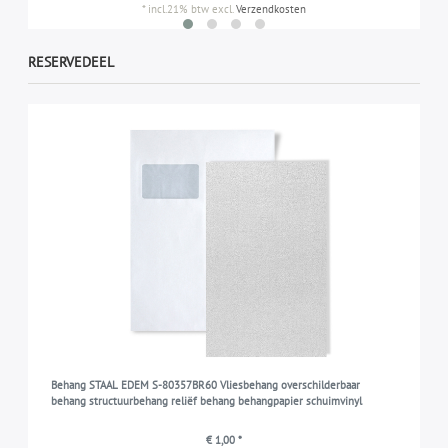
*
incl.21% btw
excl.
Verzendkosten
RESERVEDEEL
Behang STAAL EDEM S-80357BR60 Vliesbehang overschilderbaar
behang structuurbehang reliëf behang behangpapier schuimvinyl
€ 1,00 *