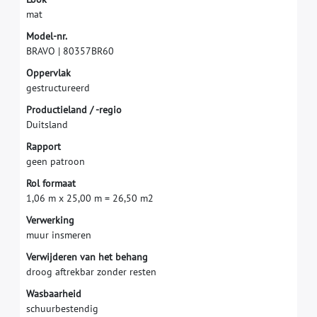
m
a
t
M
o
d
e
l
-
n
r
.
B
R
A
V
O
|
8
0
3
5
7
B
R
6
0
O
p
p
e
r
v
l
a
k
g
e
s
t
r
u
c
t
u
r
e
e
r
d
P
r
o
d
u
c
t
i
e
l
a
n
d
/
-
r
e
g
i
o
D
u
i
t
s
l
a
n
d
R
a
p
p
o
r
t
g
e
e
n
p
a
t
r
o
o
n
R
o
l
f
o
r
m
a
a
t
1
,
0
6
m
x
2
5
,
0
0
m
=
2
6
,
5
0
m
2
V
e
r
w
e
r
k
i
n
g
m
u
u
r
i
n
s
m
e
r
e
n
V
e
r
w
i
j
d
e
r
e
n
v
a
n
h
e
t
b
e
h
a
n
g
d
r
o
o
g
a
f
t
r
e
k
b
a
r
z
o
n
d
e
r
r
e
s
t
e
n
W
a
s
b
a
a
r
h
e
i
d
s
c
h
u
u
r
b
e
s
t
e
n
d
i
g