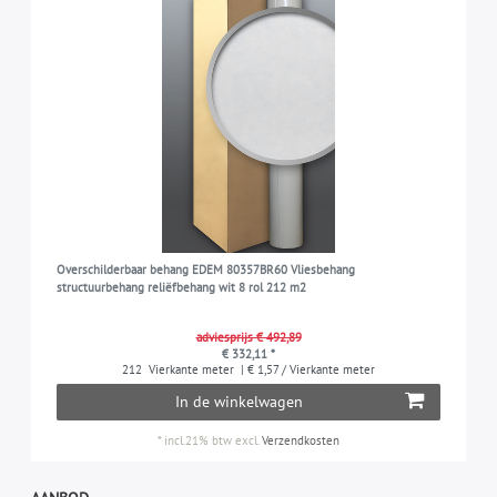
Overschilderbaar behang EDEM 80357BR60 Vliesbehang
structuurbehang reliëfbehang wit 8 rol 212 m2
adviesprijs € 492,89
€ 332,11 *
212
Vierkante meter
| € 1,57 / Vierkante meter
In de winkelwagen
*
incl.21% btw
excl.
Verzendkosten