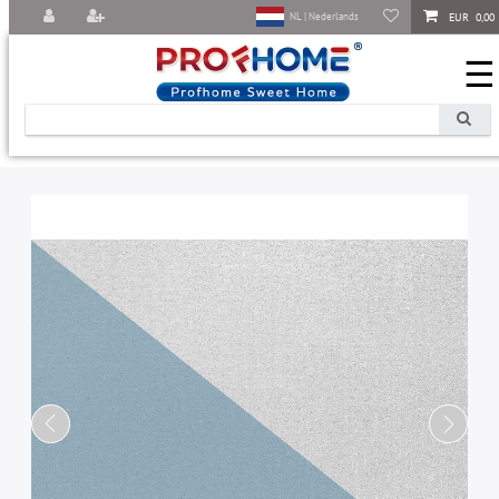
EUR 0,00
NL | Nederlands
☰