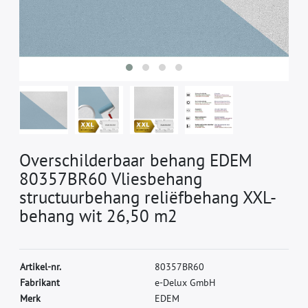
Overschilderbaar behang EDEM
80357BR60 Vliesbehang
structuurbehang reliëfbehang XXL-
behang wit 26,50 m2
A
r
t
i
k
e
l
-
n
r
.
8
0
3
5
7
B
R
6
0
F
a
b
r
i
k
a
n
t
e
-
D
e
l
u
x
G
m
b
H
M
e
r
k
E
D
E
M