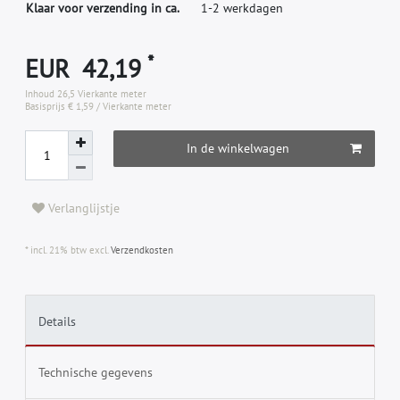
Klaar voor verzending in ca.
1-2 werkdagen
*
EUR 42,19
Inhoud
26,5
Vierkante meter
Basisprijs
€ 1,59 / Vierkante meter
In de winkelwagen
Verlanglijstje
* incl. 21% btw excl.
Verzendkosten
Details
Technische gegevens