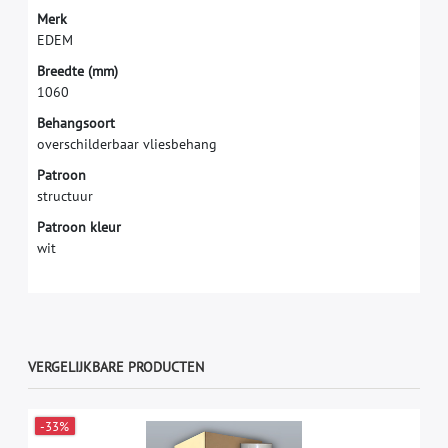
M
e
r
k
E
D
E
M
B
r
e
e
d
t
e
(
m
m
)
1
0
6
0
Behangsoort
overschilderbaar vliesbehang
Patroon
structuur
Patroon kleur
wit
VERGELIJKBARE PRODUCTEN
-33%