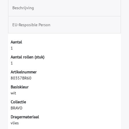
Beschrijving
EU-Resposible Person
A
a
n
t
a
l
1
A
a
n
t
a
l
r
o
l
l
e
n
(
s
t
u
k
)
1
A
r
t
i
k
e
l
n
u
m
m
e
r
8
0
3
5
7
B
R
6
0
B
a
s
i
s
k
l
e
u
r
w
i
t
C
o
l
l
e
c
t
i
e
B
R
A
V
O
D
r
a
g
e
r
m
a
t
e
r
i
a
a
l
v
l
i
e
s