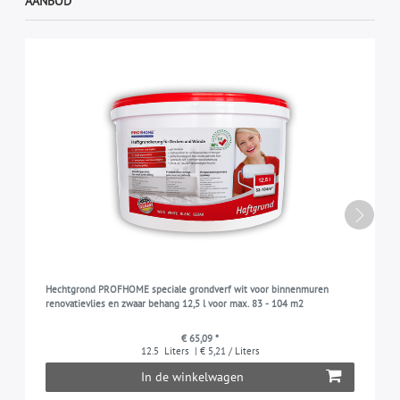
AANBOD
Hechtgrond PROFHOME speciale grondverf wit voor binnenmuren
renovatievlies en zwaar behang 12,5 l voor max. 83 - 104 m2
€ 65,09 *
12.5
Liters
| € 5,21 / Liters
In de winkelwagen