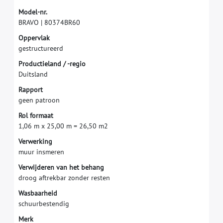
M
o
d
e
l
-
n
r
.
B
R
A
V
O
|
8
0
3
7
4
B
R
6
0
O
p
p
e
r
v
l
a
k
g
e
s
t
r
u
c
t
u
r
e
e
r
d
P
r
o
d
u
c
t
i
e
l
a
n
d
/
-
r
e
g
i
o
D
u
i
t
s
l
a
n
d
R
a
p
p
o
r
t
g
e
e
n
p
a
t
r
o
o
n
R
o
l
f
o
r
m
a
a
t
1
,
0
6
m
x
2
5
,
0
0
m
=
2
6
,
5
0
m
2
V
e
r
w
e
r
k
i
n
g
m
u
u
r
i
n
s
m
e
r
e
n
V
e
r
w
i
j
d
e
r
e
n
v
a
n
h
e
t
b
e
h
a
n
g
d
r
o
o
g
a
f
t
r
e
k
b
a
r
z
o
n
d
e
r
r
e
s
t
e
n
W
a
s
b
a
a
r
h
e
i
d
s
c
h
u
u
r
b
e
s
t
e
n
d
i
g
M
e
r
k