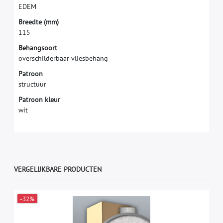
E
D
E
M
B
r
e
e
d
t
e
(
m
m
)
1
1
5
Behangsoort
overschilderbaar vliesbehang
Patroon
structuur
Patroon kleur
wit
VERGELIJKBARE PRODUCTEN
-32%