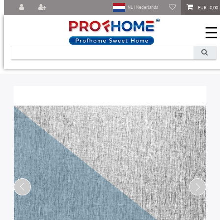
EUR 0,00
NL | Nederlands
☰