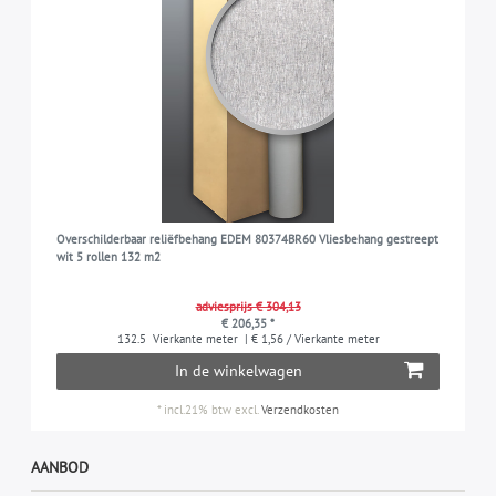
Overschilderbaar reliëfbehang EDEM 80374BR60 Vliesbehang gestreept
wit 5 rollen 132 m2
adviesprijs € 304,13
€ 206,35 *
132.5
Vierkante meter
| € 1,56 / Vierkante meter
In de winkelwagen
*
incl.21% btw
excl.
Verzendkosten
AANBOD