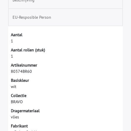
Beschrijving
EU-Resposible Person
A
a
n
t
a
l
1
A
a
n
t
a
l
r
o
l
l
e
n
(
s
t
u
k
)
1
A
r
t
i
k
e
l
n
u
m
m
e
r
8
0
3
7
4
B
R
6
0
B
a
s
i
s
k
l
e
u
r
w
i
t
C
o
l
l
e
c
t
i
e
B
R
A
V
O
D
r
a
g
e
r
m
a
t
e
r
i
a
a
l
v
l
i
e
s
F
a
b
r
i
k
a
n
t