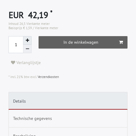
*
EUR 42,19
Inhoud
26,5
Vierkante meter
Basisprijs
€ 1,59 / Vierkante meter
In de winkelwagen
Verlanglijstje
* incl. 21% btw excl.
Verzendkosten
Details
Technische gegevens