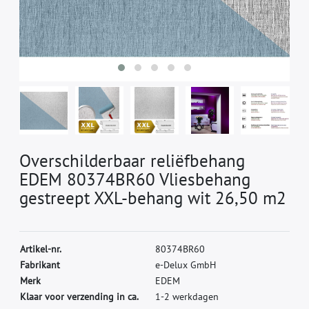
Overschilderbaar reliëfbehang
EDEM 80374BR60 Vliesbehang
gestreept XXL-behang wit 26,50 m2
A
r
t
i
k
e
l
-
n
r
.
8
0
3
7
4
B
R
6
0
F
a
b
r
i
k
a
n
t
e
-
D
e
l
u
x
G
m
b
H
M
e
r
k
E
D
E
M
Klaar voor verzending in ca.
1-2 werkdagen