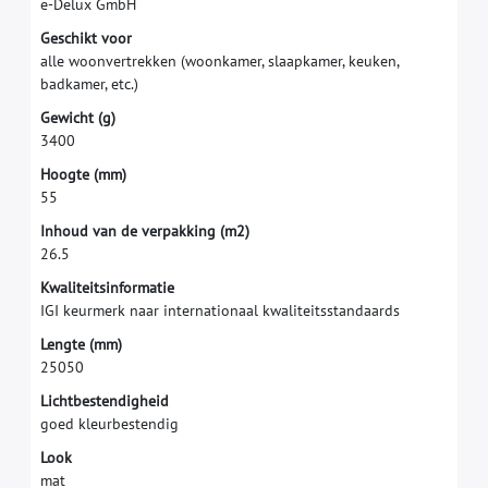
e
-
D
e
l
u
x
G
m
b
H
G
e
s
c
h
i
k
t
v
o
o
r
a
l
l
e
w
o
o
n
v
e
r
t
r
e
k
k
e
n
(
w
o
o
n
k
a
m
e
r
,
s
l
a
a
p
k
a
m
e
r
,
k
e
u
k
e
n
,
b
a
d
k
a
m
e
r
,
e
t
c
.
)
G
e
w
i
c
h
t
(
g
)
3
4
0
0
H
o
o
g
t
e
(
m
m
)
5
5
I
n
h
o
u
d
v
a
n
d
e
v
e
r
p
a
k
k
i
n
g
(
m
2
)
2
6
.
5
K
w
a
l
i
t
e
i
t
s
i
n
f
o
r
m
a
t
i
e
I
G
I
k
e
u
r
m
e
r
k
n
a
a
r
i
n
t
e
r
n
a
t
i
o
n
a
a
l
k
w
a
l
i
t
e
i
t
s
s
t
a
n
d
a
a
r
d
s
L
e
n
g
t
e
(
m
m
)
2
5
0
5
0
L
i
c
h
t
b
e
s
t
e
n
d
i
g
h
e
i
d
g
o
e
d
k
l
e
u
r
b
e
s
t
e
n
d
i
g
L
o
o
k
m
a
t