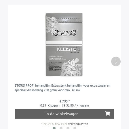
STATUS PROFI behanglijm Extra sterk behanglijm voor extra zwaar en
speciaal vliesbehang 250 gram voor max. 40 m2
€ 7,95 *
0.25
Kilogram
| € 31,80 / Kilogram
In de winkelwagen
*
incl.21% btw
excl.
Verzendkosten