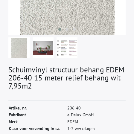
Schuimvinyl structuur behang EDEM
206-40 15 meter relief behang wit
7,95m2
A
r
t
i
k
e
l
-
n
r
.
2
0
6
-
4
0
F
a
b
r
i
k
a
n
t
e
-
D
e
l
u
x
G
m
b
H
M
e
r
k
E
D
E
M
Klaar voor verzending in ca.
1-2 werkdagen