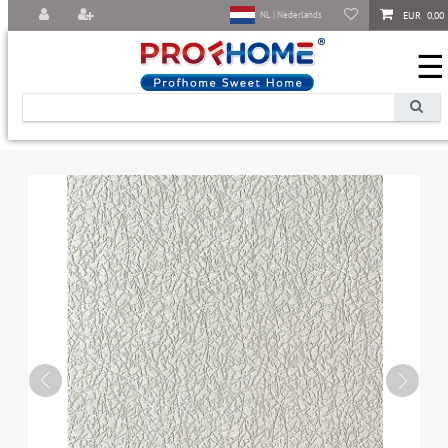
EUR 0,00
NL | Nederlands
☰