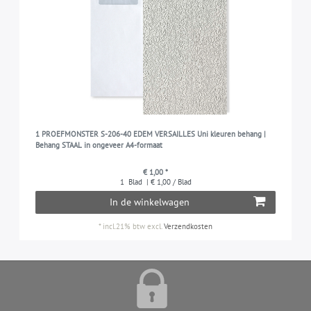
1 PROEFMONSTER S-206-40 EDEM VERSAILLES Uni kleuren behang |
Behang STAAL in ongeveer A4-formaat
€ 1,00 *
1
Blad
| € 1,00 / Blad
In de winkelwagen
*
incl.21% btw
excl.
Verzendkosten