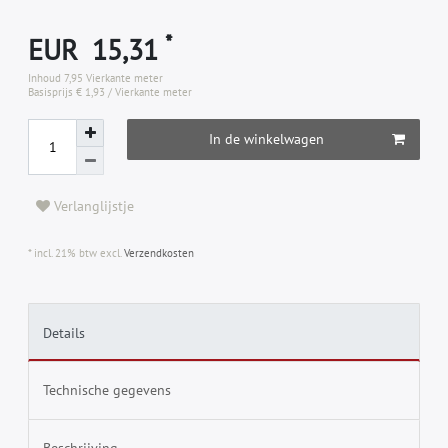
*
EUR 15,31
Inhoud
7,95
Vierkante meter
Basisprijs
€ 1,93 / Vierkante meter
In de winkelwagen
Verlanglijstje
* incl. 21% btw excl.
Verzendkosten
Details
Technische gegevens