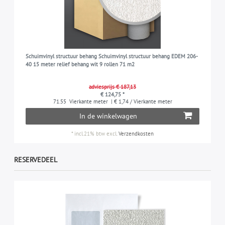
Schuimvinyl structuur behang Schuimvinyl structuur behang EDEM 206-
40 15 meter relief behang wit 9 rollen 71 m2
adviesprijs € 187,13
€ 124,75 *
71.55
Vierkante meter
| € 1,74 / Vierkante meter
In de winkelwagen
*
incl.21% btw
excl.
Verzendkosten
RESERVEDEEL