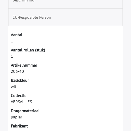
Beschrijving
EU-Resposible Person
A
a
n
t
a
l
1
A
a
n
t
a
l
r
o
l
l
e
n
(
s
t
u
k
)
1
A
r
t
i
k
e
l
n
u
m
m
e
r
2
0
6
-
4
0
B
a
s
i
s
k
l
e
u
r
w
i
t
C
o
l
l
e
c
t
i
e
V
E
R
S
A
I
L
L
E
S
D
r
a
g
e
r
m
a
t
e
r
i
a
a
l
p
a
p
i
e
r
F
a
b
r
i
k
a
n
t