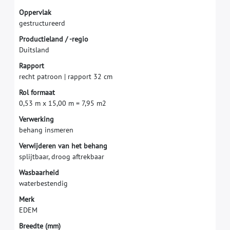
O
p
p
e
r
v
l
a
k
g
e
s
t
r
u
c
t
u
r
e
e
r
d
P
r
o
d
u
c
t
i
e
l
a
n
d
/
-
r
e
g
i
o
D
u
i
t
s
l
a
n
d
R
a
p
p
o
r
t
r
e
c
h
t
p
a
t
r
o
o
n
|
r
a
p
p
o
r
t
3
2
c
m
R
o
l
f
o
r
m
a
a
t
0
,
5
3
m
x
1
5
,
0
0
m
=
7
,
9
5
m
2
V
e
r
w
e
r
k
i
n
g
b
e
h
a
n
g
i
n
s
m
e
r
e
n
V
e
r
w
i
j
d
e
r
e
n
v
a
n
h
e
t
b
e
h
a
n
g
s
p
l
i
j
t
b
a
a
r
,
d
r
o
o
g
a
f
t
r
e
k
b
a
a
r
W
a
s
b
a
a
r
h
e
i
d
w
a
t
e
r
b
e
s
t
e
n
d
i
g
M
e
r
k
E
D
E
M
B
r
e
e
d
t
e
(
m
m
)