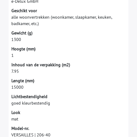
e
-
D
e
l
u
x
G
m
b
H
G
e
s
c
h
i
k
t
v
o
o
r
a
l
l
e
w
o
o
n
v
e
r
t
r
e
k
k
e
n
(
w
o
o
n
k
a
m
e
r
,
s
l
a
a
p
k
a
m
e
r
,
k
e
u
k
e
n
,
b
a
d
k
a
m
e
r
,
e
t
c
.
)
G
e
w
i
c
h
t
(
g
)
1
3
0
0
H
o
o
g
t
e
(
m
m
)
1
I
n
h
o
u
d
v
a
n
d
e
v
e
r
p
a
k
k
i
n
g
(
m
2
)
7
.
9
5
L
e
n
g
t
e
(
m
m
)
1
5
0
0
0
L
i
c
h
t
b
e
s
t
e
n
d
i
g
h
e
i
d
g
o
e
d
k
l
e
u
r
b
e
s
t
e
n
d
i
g
L
o
o
k
m
a
t
M
o
d
e
l
-
n
r
.
V
E
R
S
A
I
L
L
E
S
|
2
0
6
-
4
0