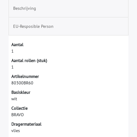
Beschrijving
EU-Resposible Person
A
a
n
t
a
l
1
A
a
n
t
a
l
r
o
l
l
e
n
(
s
t
u
k
)
1
A
r
t
i
k
e
l
n
u
m
m
e
r
8
0
3
0
0
B
R
6
0
B
a
s
i
s
k
l
e
u
r
w
i
t
C
o
l
l
e
c
t
i
e
B
R
A
V
O
D
r
a
g
e
r
m
a
t
e
r
i
a
a
l
v
l
i
e
s