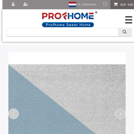
EUR 0,00
NL | Nederlands
☰