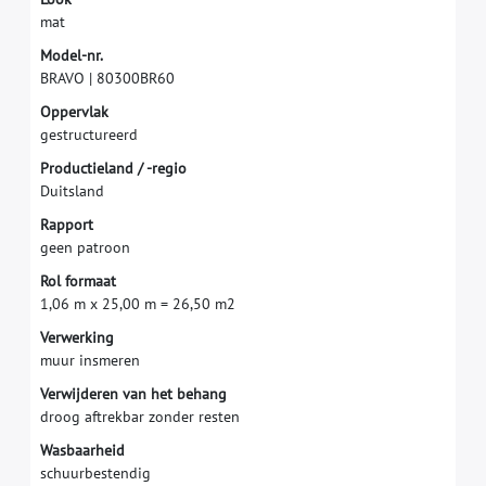
m
a
t
M
o
d
e
l
-
n
r
.
B
R
A
V
O
|
8
0
3
0
0
B
R
6
0
O
p
p
e
r
v
l
a
k
g
e
s
t
r
u
c
t
u
r
e
e
r
d
P
r
o
d
u
c
t
i
e
l
a
n
d
/
-
r
e
g
i
o
D
u
i
t
s
l
a
n
d
R
a
p
p
o
r
t
g
e
e
n
p
a
t
r
o
o
n
R
o
l
f
o
r
m
a
a
t
1
,
0
6
m
x
2
5
,
0
0
m
=
2
6
,
5
0
m
2
V
e
r
w
e
r
k
i
n
g
m
u
u
r
i
n
s
m
e
r
e
n
V
e
r
w
i
j
d
e
r
e
n
v
a
n
h
e
t
b
e
h
a
n
g
d
r
o
o
g
a
f
t
r
e
k
b
a
r
z
o
n
d
e
r
r
e
s
t
e
n
W
a
s
b
a
a
r
h
e
i
d
s
c
h
u
u
r
b
e
s
t
e
n
d
i
g