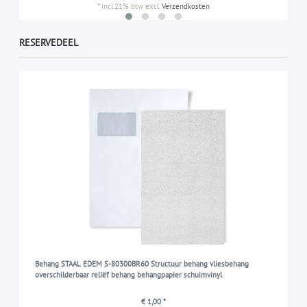
*
incl.21% btw
excl.
Verzendkosten
RESERVEDEEL
Behang STAAL EDEM S-80300BR60 Structuur behang vliesbehang
overschilderbaar reliëf behang behangpapier schuimvinyl
€ 1,00 *