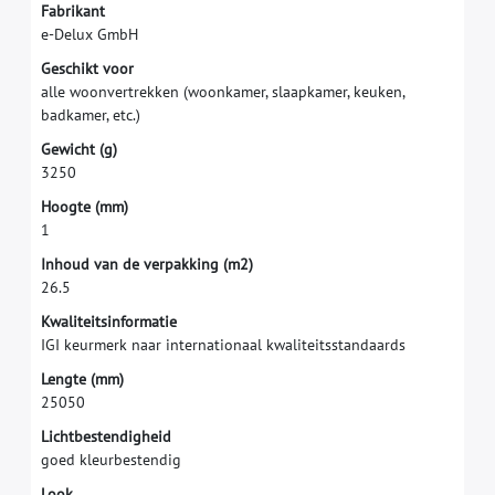
F
a
b
r
i
k
a
n
t
e
-
D
e
l
u
x
G
m
b
H
G
e
s
c
h
i
k
t
v
o
o
r
a
l
l
e
w
o
o
n
v
e
r
t
r
e
k
k
e
n
(
w
o
o
n
k
a
m
e
r
,
s
l
a
a
p
k
a
m
e
r
,
k
e
u
k
e
n
,
b
a
d
k
a
m
e
r
,
e
t
c
.
)
G
e
w
i
c
h
t
(
g
)
3
2
5
0
H
o
o
g
t
e
(
m
m
)
1
I
n
h
o
u
d
v
a
n
d
e
v
e
r
p
a
k
k
i
n
g
(
m
2
)
2
6
.
5
K
w
a
l
i
t
e
i
t
s
i
n
f
o
r
m
a
t
i
e
I
G
I
k
e
u
r
m
e
r
k
n
a
a
r
i
n
t
e
r
n
a
t
i
o
n
a
a
l
k
w
a
l
i
t
e
i
t
s
s
t
a
n
d
a
a
r
d
s
L
e
n
g
t
e
(
m
m
)
2
5
0
5
0
L
i
c
h
t
b
e
s
t
e
n
d
i
g
h
e
i
d
g
o
e
d
k
l
e
u
r
b
e
s
t
e
n
d
i
g
L
o
o
k