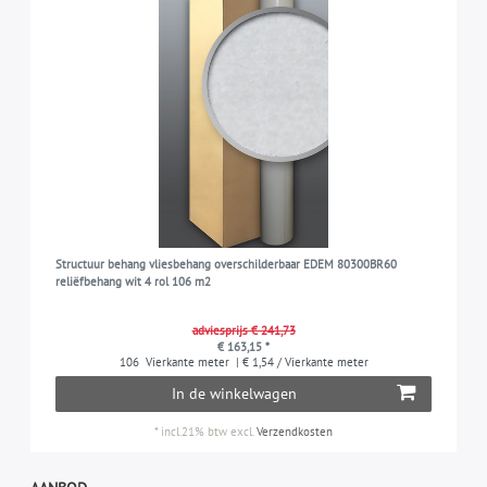
Structuur behang vliesbehang overschilderbaar EDEM 80300BR60
reliëfbehang wit 4 rol 106 m2
adviesprijs € 241,73
€ 163,15 *
106
Vierkante meter
| € 1,54 / Vierkante meter
In de winkelwagen
*
incl.21% btw
excl.
Verzendkosten