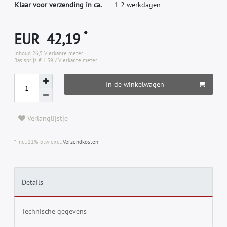
Klaar voor verzending in ca.
1-2 werkdagen
*
EUR 42,19
Inhoud
26,5
Vierkante meter
Basisprijs
€ 1,59 / Vierkante meter
In de winkelwagen
Verlanglijstje
* incl. 21% btw excl.
Verzendkosten
Details
Technische gegevens