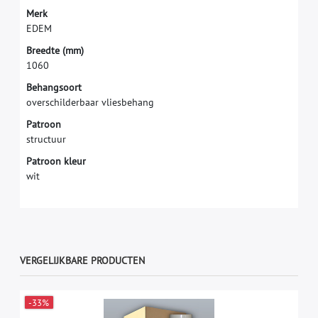
M
e
r
k
E
D
E
M
B
r
e
e
d
t
e
(
m
m
)
1
0
6
0
Behangsoort
overschilderbaar vliesbehang
Patroon
structuur
Patroon kleur
wit
VERGELIJKBARE PRODUCTEN
-33%