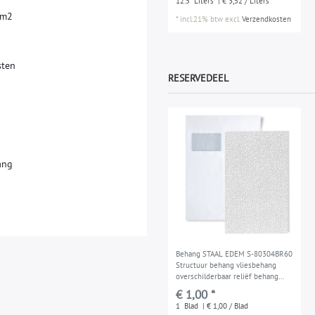
12.5
Liters
| € 3,52 / Liters
m
2
*
incl.21% btw
excl.
Verzendkosten
s
t
e
n
RESERVEDEEL
ang
Behang STAAL EDEM S-80304BR60
Structuur behang vliesbehang
overschilderbaar reliëf behang
behangpapier schuimvinyl
€ 1,00 *
1
Blad
| € 1,00 / Blad