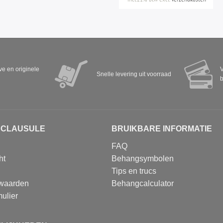
eve en originele
V
Snelle levering uit voorraad
b
SCLAUSULE
BRUIKBARE INFORMATIE
FAQ
ht
Behangsymbolen
Tips en trucs
waarden
Behangcalculator
ulier