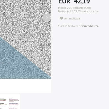
EUR 42,19
Inhoud
26,5
Vierkante meter
Basisprijs
€ 1,59 / Vierkante meter
Verlanglijstje
* incl. 21% btw excl.
Verzendkosten