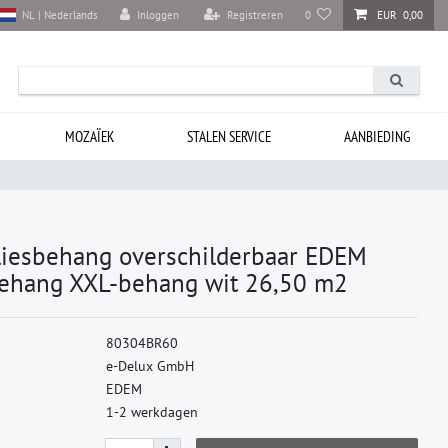
Inloggen
Registreren
0
EUR 0,00
NL | Nederlands
MOZAÏEK
STALEN SERVICE
AANBIEDING
liesbehang overschilderbaar EDEM
ehang XXL-behang wit 26,50 m2
8
0
3
0
4
B
R
6
0
e
-
D
e
l
u
x
G
m
b
H
E
D
E
M
1-2 werkdagen