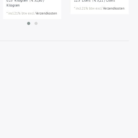
0.25
Kilogram
| € 31,80 /
12.5
Liters
| € 5,21 / Liters
Kilogram
*
incl.21% btw
excl.
Verzendkosten
*
incl.21% btw
excl.
Verzendkosten