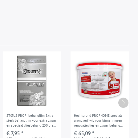
STATUS PROFI behanglijm Extra
Hechtgrond PROFHOME speciale
sterk behanglijm voor extra zwaar
grondverf wit voor binnenmuren
en speciaal vliesbehang 250 gram
renovatievlies en zwaar behang
voor max. 40 m2
12,5 l voor max. 83 - 104 m2
€ 7,95 *
€ 65,09 *