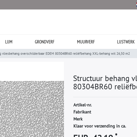
LIJM
GRONDVERF
MUURVERF
LIJSTWERK
g vliesbehang overschilderbaar EDEM 80304BR60 reliëfbehang XXL-behang wit 26,50 m2
Structuur behang v
80304BR60 reliëfb
A
r
t
i
k
e
l
-
n
r
.
F
a
b
r
i
k
a
n
t
M
e
r
k
Klaar voor verzending in ca.
*