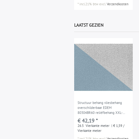
*
incl.21% btw
excl.
Verzendkosten
LAATST GEZIEN
Structuur behang vliesbehang
overschilderbaar EDEM
80304BR60 reliëfbehang XXL-
behang wit 26,50 m2
€ 42,19 *
26.5
Vierkante meter
| € 1,59 /
Vierkante meter
*
incl.21% btw
excl.
Verzendkosten