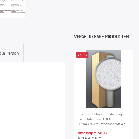
VERGELIJKBARE PRODUCTEN
ble Person
-33%
Structuur behang vliesbehang
overschilderbaar EDEM
80304BR60 reliëfbehang wit 4 rol
106 m2
adviesprijs € 241,73
€ 163,15 *