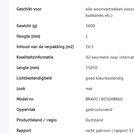
G
e
s
c
h
i
k
t
v
o
o
r
a
l
l
e
w
o
o
n
v
e
r
t
r
e
k
k
e
n
(
w
o
o
b
a
d
k
a
m
e
r
,
e
t
c
.
)
G
e
w
i
c
h
t
(
g
)
3
6
0
0
H
o
o
g
t
e
(
m
m
)
1
I
n
h
o
u
d
v
a
n
d
e
v
e
r
p
a
k
k
i
n
g
(
m
2
)
2
6
.
5
K
w
a
l
i
t
e
i
t
s
i
n
f
o
r
m
a
t
i
e
I
G
I
k
e
u
r
m
e
r
k
n
a
a
r
i
n
t
e
r
n
a
t
L
e
n
g
t
e
(
m
m
)
2
5
0
5
0
L
i
c
h
t
b
e
s
t
e
n
d
i
g
h
e
i
d
g
o
e
d
k
l
e
u
r
b
e
s
t
e
n
d
i
g
L
o
o
k
m
a
t
M
o
d
e
l
-
n
r
.
B
R
A
V
O
|
8
0
3
0
4
B
R
6
0
O
p
p
e
r
v
l
a
k
g
e
s
t
r
u
c
t
u
r
e
e
r
d
P
r
o
d
u
c
t
i
e
l
a
n
d
/
-
r
e
g
i
o
D
u
i
t
s
l
a
n
d
R
a
p
p
o
r
t
r
e
c
h
t
p
a
t
r
o
o
n
|
r
a
p
p
o
r
t
3
2