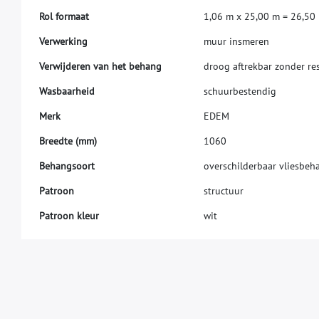
R
o
l
f
o
r
m
a
a
t
1
,
0
6
m
x
2
5
,
0
0
m
=
2
6
,
5
0
V
e
r
w
e
r
k
i
n
g
m
u
u
r
i
n
s
m
e
r
e
n
V
e
r
w
i
j
d
e
r
e
n
v
a
n
h
e
t
b
e
h
a
n
g
d
r
o
o
g
a
f
t
r
e
k
b
a
r
z
o
n
d
e
r
r
e
W
a
s
b
a
a
r
h
e
i
d
s
c
h
u
u
r
b
e
s
t
e
n
d
i
g
M
e
r
k
E
D
E
M
B
r
e
e
d
t
e
(
m
m
)
1
0
6
0
Behangsoort
overschilderbaar vliesbeh
Patroon
structuur
Patroon kleur
wit