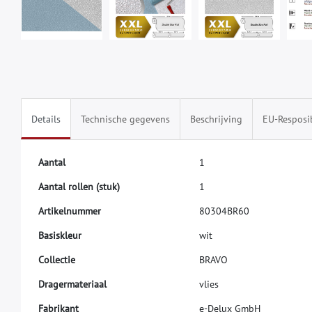
Details
Technische gegevens
Beschrijving
EU-Resposi
A
a
n
t
a
l
1
A
a
n
t
a
l
r
o
l
l
e
n
(
s
t
u
k
)
1
A
r
t
i
k
e
l
n
u
m
m
e
r
8
0
3
0
4
B
R
6
0
B
a
s
i
s
k
l
e
u
r
w
i
t
C
o
l
l
e
c
t
i
e
B
R
A
V
O
D
r
a
g
e
r
m
a
t
e
r
i
a
a
l
v
l
i
e
s
F
a
b
r
i
k
a
n
t
e
-
D
e
l
u
x
G
m
b
H