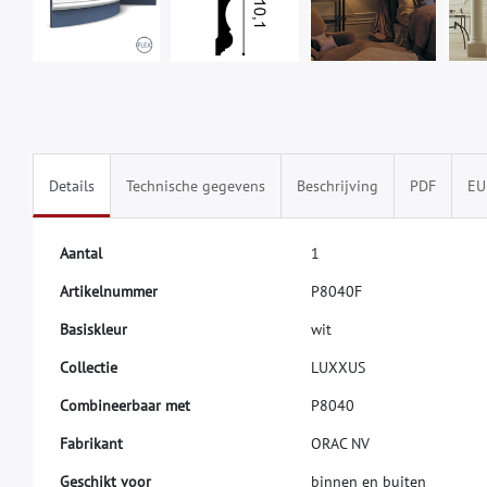
Details
Technische gegevens
Beschrijving
PDF
EU
A
a
n
t
a
l
1
A
r
t
i
k
e
l
n
u
m
m
e
r
P
8
0
4
0
F
B
a
s
i
s
k
l
e
u
r
w
i
t
C
o
l
l
e
c
t
i
e
L
U
X
X
U
S
C
o
m
b
i
n
e
e
r
b
a
a
r
m
e
t
P
8
0
4
0
F
a
b
r
i
k
a
n
t
O
R
A
C
N
V
G
e
s
c
h
i
k
t
v
o
o
r
b
i
n
n
e
n
e
n
b
u
i
t
e
n