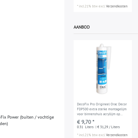
*
incl.21% btw
excl.
Verzendkosten
AANBOD
DecoFix Pro Origineel Orac Decor
FDP500 extra sterke montagelijm
voor binnenshuis acryllijm op
o
F
i
x
P
o
w
e
r
(
b
u
i
t
e
n
/
v
o
c
h
t
i
g
e
waterbasis 310 ml
€ 9,70 *
d
e
n
)
0.31
Liters
| € 31,29 / Liters
*
incl.21% btw
excl.
Verzendkosten