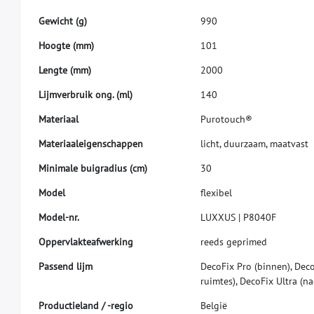
G
e
w
i
c
h
t
(
g
)
9
9
0
H
o
o
g
t
e
(
m
m
)
1
0
1
L
e
n
g
t
e
(
m
m
)
2
0
0
0
L
i
j
m
v
e
r
b
r
u
i
k
o
n
g
.
(
m
l
)
1
4
0
M
a
t
e
r
i
a
a
l
P
u
r
o
t
o
u
c
h
®
M
a
t
e
r
i
a
a
l
e
i
g
e
n
s
c
h
a
p
p
e
n
l
i
c
h
t
,
d
u
u
r
z
a
a
m
,
m
a
a
t
v
a
s
t
M
i
n
i
m
a
l
e
b
u
i
g
r
a
d
i
u
s
(
c
m
)
3
0
M
o
d
e
l
f
e
x
i
b
e
l
M
o
d
e
l
-
n
r
.
L
U
X
X
U
S
|
P
8
0
4
0
F
O
p
p
e
r
v
l
a
k
t
e
a
f
w
e
r
k
i
n
g
r
e
e
d
s
g
e
p
r
i
m
e
d
P
a
s
s
e
n
d
l
i
j
m
D
e
c
o
F
i
x
P
r
o
(
b
i
n
n
e
n
)
,
D
e
c
r
u
i
m
t
e
s
)
,
D
e
c
o
F
i
x
U
l
t
r
a
(
n
a
P
r
o
d
u
c
t
i
e
l
a
n
d
/
-
r
e
g
i
o
B
e
l
g
i
ë