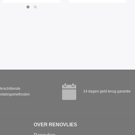
erschillende
14 dagen geld terug garantie
etalingsmethoden
OVER RENOVLIES