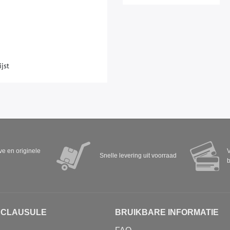
ijst
eve en originele
V
Snelle levering uit voorraad
b
SCLAUSULE
BRUIKBARE INFORMATIE