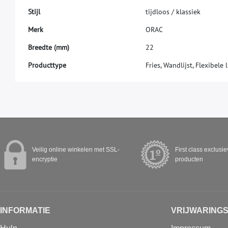
S
t
i
j
l
t
i
j
d
l
o
o
s
/
k
l
a
s
s
i
e
k
M
e
r
k
O
R
A
C
B
r
e
e
d
t
e
(
m
m
)
2
2
Producttype
Fries, Wandlijst, Flexibele l
Veilig online winkelen met SSL-
First class exclusi
encryptie
producten
INFORMATIE
VRIJWARING