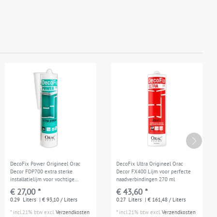
DecoFix Power Origineel Orac
DecoFix Ultra Origineel Orac
Decor FDP700 extra sterke
Decor FX400 Lijm voor perfecte
installatielijm voor vochtige
naadverbindingen 270 ml
ruimtes en buiten 290 ml
€ 27,00 *
€ 43,60 *
0.29
Liters
| € 93,10 / Liters
0.27
Liters
| € 161,48 / Liters
*
incl.21% btw
excl.
Verzendkosten
*
incl.21% btw
excl.
Verzendkosten