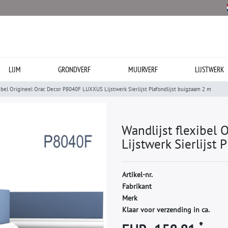
LIJM
GRONDVERF
MUURVERF
LIJSTWERK
xibel Origineel Orac Decor P8040F LUXXUS Lijstwerk Sierlijst Plafondlijst buigzaam 2 m
Wandlijst flexibel
Lijstwerk Sierlijst
A
r
t
i
k
e
l
-
n
r
.
F
a
b
r
i
k
a
n
t
M
e
r
k
Klaar voor verzending in ca.
*