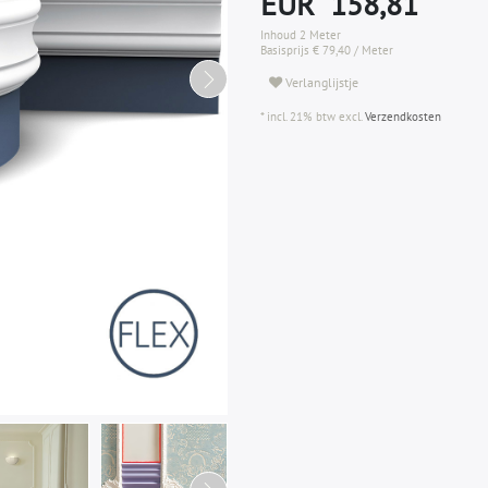
EUR 158,81
Inhoud
2
Meter
Basisprijs
€ 79,40 / Meter
Verlanglijstje
* incl. 21% btw excl.
Verzendkosten