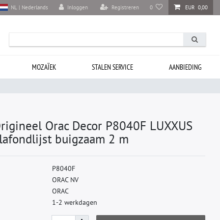
Inloggen
Registreren
0
EUR 0,00
NL | Nederlands
MOZAÏEK
STALEN SERVICE
AANBIEDING
 Origineel Orac Decor P8040F LUXXUS
 Plafondlijst buigzaam 2 m
P
8
0
4
0
F
O
R
A
C
N
V
O
R
A
C
1-2 werkdagen