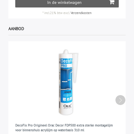
In de winkelwagen
*
incl.21% btw
excl.
Verzendkosten
AANBOD
DecoFix Pro Origineel Orac Decor FDP500 extra sterke montagelijm
voor binnenshuis acryllijm op waterbasis 310 ml