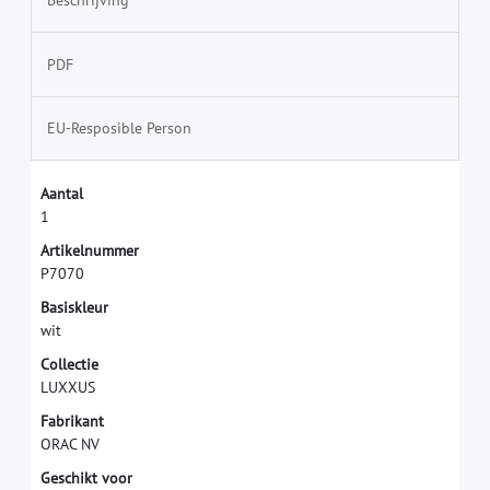
Beschrijving
PDF
EU-Resposible Person
A
a
n
t
a
l
1
A
r
t
i
k
e
l
n
u
m
m
e
r
P
7
0
7
0
B
a
s
i
s
k
l
e
u
r
w
i
t
C
o
l
l
e
c
t
i
e
L
U
X
X
U
S
F
a
b
r
i
k
a
n
t
O
R
A
C
N
V
G
e
s
c
h
i
k
t
v
o
o
r