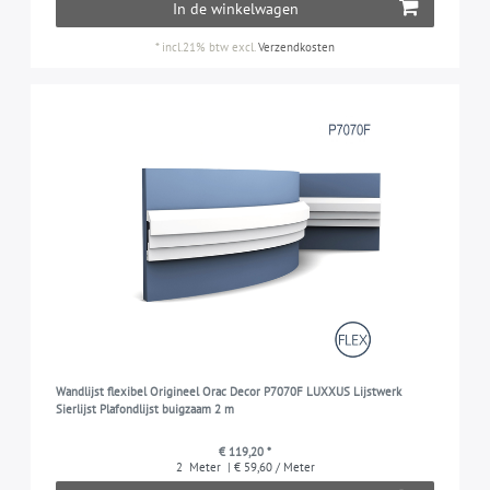
In de winkelwagen
*
incl.21% btw
excl.
Verzendkosten
Wandlijst flexibel Origineel Orac Decor P7070F LUXXUS Lijstwerk
Sierlijst Plafondlijst buigzaam 2 m
€ 119,20 *
2
Meter
| € 59,60 / Meter