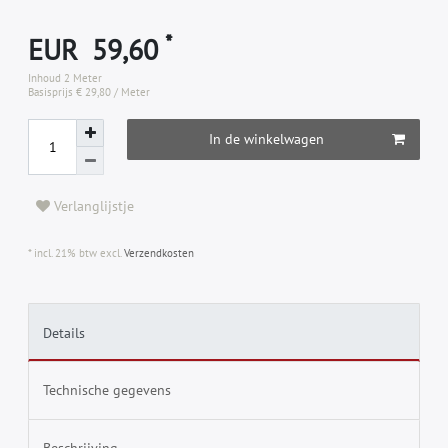
*
EUR 59,60
Inhoud
2
Meter
Basisprijs
€ 29,80 / Meter
In de winkelwagen
Verlanglijstje
* incl. 21% btw excl.
Verzendkosten
Details
Technische gegevens