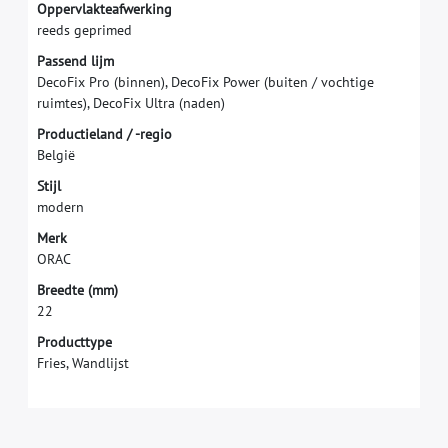
O
p
p
e
r
v
l
a
k
t
e
a
f
w
e
r
k
i
n
g
r
e
e
d
s
g
e
p
r
i
m
e
d
P
a
s
s
e
n
d
l
i
j
m
D
e
c
o
F
i
x
P
r
o
(
b
i
n
n
e
n
)
,
D
e
c
o
F
i
x
P
o
w
e
r
(
b
u
i
t
e
n
/
v
o
c
h
t
i
g
e
r
u
i
m
t
e
s
)
,
D
e
c
o
F
i
x
U
l
t
r
a
(
n
a
d
e
n
)
P
r
o
d
u
c
t
i
e
l
a
n
d
/
-
r
e
g
i
o
B
e
l
g
i
ë
S
t
i
j
l
m
o
d
e
r
n
M
e
r
k
O
R
A
C
B
r
e
e
d
t
e
(
m
m
)
2
2
Producttype
Fries, Wandlijst