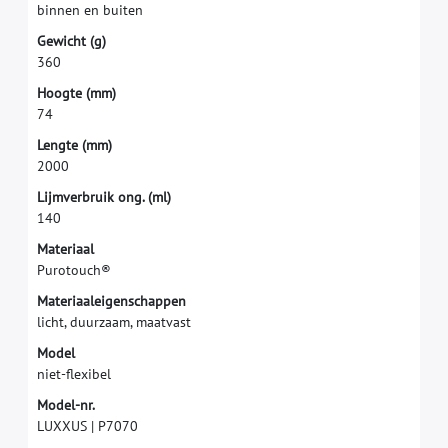
b
i
n
n
e
n
e
n
b
u
i
t
e
n
G
e
w
i
c
h
t
(
g
)
3
6
0
H
o
o
g
t
e
(
m
m
)
7
4
L
e
n
g
t
e
(
m
m
)
2
0
0
0
L
i
j
m
v
e
r
b
r
u
i
k
o
n
g
.
(
m
l
)
1
4
0
M
a
t
e
r
i
a
a
l
P
u
r
o
t
o
u
c
h
®
M
a
t
e
r
i
a
a
l
e
i
g
e
n
s
c
h
a
p
p
e
n
l
i
c
h
t
,
d
u
u
r
z
a
a
m
,
m
a
a
t
v
a
s
t
M
o
d
e
l
n
i
e
t
-
f
e
x
i
b
e
l
M
o
d
e
l
-
n
r
.
L
U
X
X
U
S
|
P
7
0
7
0