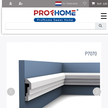
EUR 0,00
NL | Nederlands
☰