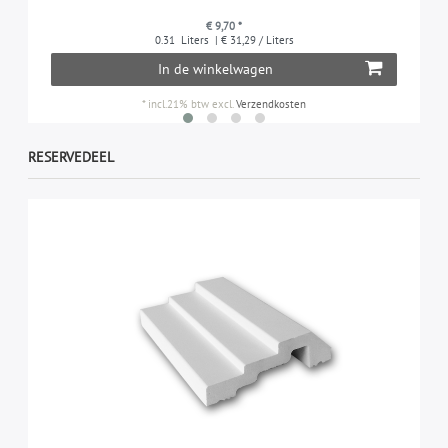
€ 9,70 *
0.31
Liters
| € 31,29 / Liters
In de winkelwagen
*
incl.21% btw
excl.
Verzendkosten
RESERVEDEEL