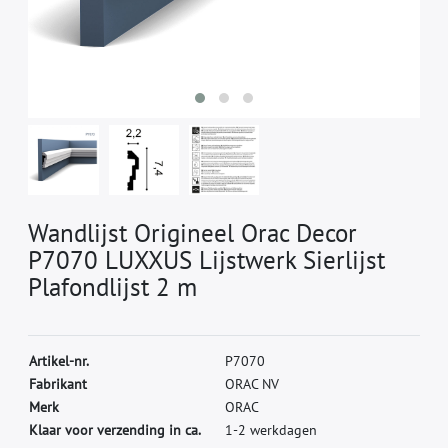
Wandlijst Origineel Orac Decor
P7070 LUXXUS Lijstwerk Sierlijst
Plafondlijst 2 m
A
r
t
i
k
e
l
-
n
r
.
P
7
0
7
0
F
a
b
r
i
k
a
n
t
O
R
A
C
N
V
M
e
r
k
O
R
A
C
Klaar voor verzending in ca.
1-2 werkdagen