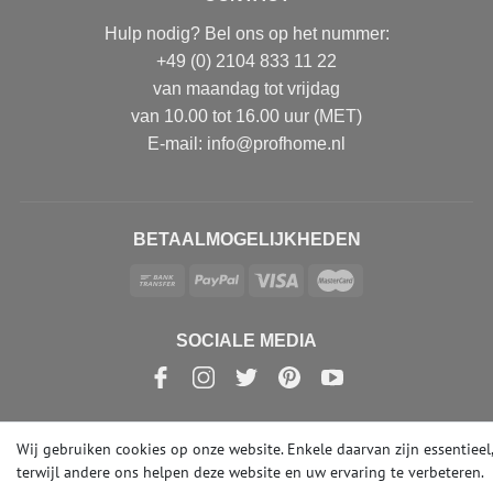
Hulp nodig? Bel ons op het nummer:
+49 (0) 2104 833 11 22
van maandag tot vrijdag
van 10.00 tot 16.00 uur (MET)
E-mail: info@profhome.nl
BETAALMOGELIJKHEDEN
SOCIALE MEDIA
Wij gebruiken cookies op onze website. Enkele daarvan zijn essentieel,
© Copyright 2026 | e-Delux GmbH
terwijl andere ons helpen deze website en uw ervaring te verbeteren.