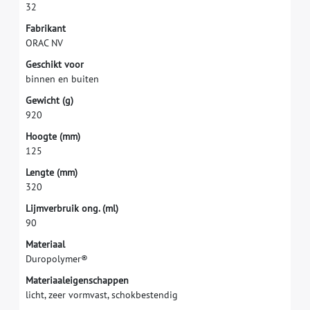
3
2
F
a
b
r
i
k
a
n
t
O
R
A
C
N
V
G
e
s
c
h
i
k
t
v
o
o
r
b
i
n
n
e
n
e
n
b
u
i
t
e
n
G
e
w
i
c
h
t
(
g
)
9
2
0
H
o
o
g
t
e
(
m
m
)
1
2
5
L
e
n
g
t
e
(
m
m
)
3
2
0
L
i
j
m
v
e
r
b
r
u
i
k
o
n
g
.
(
m
l
)
9
0
M
a
t
e
r
i
a
a
l
D
u
r
o
p
o
l
y
m
e
r
®
M
a
t
e
r
i
a
a
l
e
i
g
e
n
s
c
h
a
p
p
e
n
l
i
c
h
t
,
z
e
e
r
v
o
r
m
v
a
s
t
,
s
c
h
o
k
b
e
s
t
e
n
d
i
g