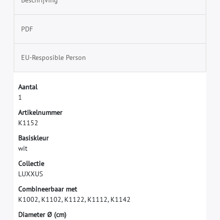
Beschrijving
PDF
EU-Resposible Person
A
a
n
t
a
l
1
A
r
t
i
k
e
l
n
u
m
m
e
r
K
1
1
5
2
B
a
s
i
s
k
l
e
u
r
w
i
t
C
o
l
l
e
c
t
i
e
L
U
X
X
U
S
C
o
m
b
i
n
e
e
r
b
a
a
r
m
e
t
K
1
0
0
2
,
K
1
1
0
2
,
K
1
1
2
2
,
K
1
1
1
2
,
K
1
1
4
2
D
i
a
m
e
t
e
r
Ø
(
c
m
)