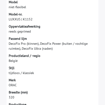
M
o
d
e
l
n
i
e
t
-
f
e
x
i
b
e
l
M
o
d
e
l
-
n
r
.
L
U
X
X
U
S
|
K
1
1
5
2
O
p
p
e
r
v
l
a
k
t
e
a
f
w
e
r
k
i
n
g
r
e
e
d
s
g
e
p
r
i
m
e
d
P
a
s
s
e
n
d
l
i
j
m
D
e
c
o
F
i
x
P
r
o
(
b
i
n
n
e
n
)
,
D
e
c
o
F
i
x
P
o
w
e
r
(
b
u
i
t
e
n
/
v
o
c
h
t
i
g
e
r
u
i
m
t
e
s
)
,
D
e
c
o
F
i
x
U
l
t
r
a
(
n
a
d
e
n
)
P
r
o
d
u
c
t
i
e
l
a
n
d
/
-
r
e
g
i
o
B
e
l
g
i
ë
S
t
i
j
l
t
i
j
d
l
o
o
s
/
k
l
a
s
s
i
e
k
M
e
r
k
O
R
A
C
B
r
e
e
d
t
e
(
m
m
)
3
2
0
Producttype