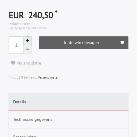
*
EUR 240,50
Inhoud
1
Piece
Basisprijs
€ 240,50 / Piece
In de winkelwagen
Verlanglijstje
* incl. 21% btw excl.
Verzendkosten
Details
Technische gegevens