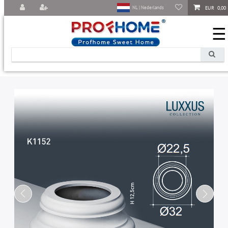
EUR 0,00
NL | Nederlands
☰