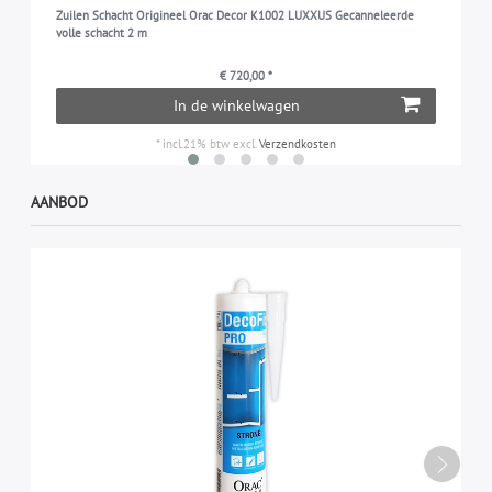
Zuilen Schacht Origineel Orac Decor K1002 LUXXUS Gecanneleerde
volle schacht 2 m
€ 720,00 *
In de winkelwagen
*
incl.21% btw
excl.
Verzendkosten
AANBOD