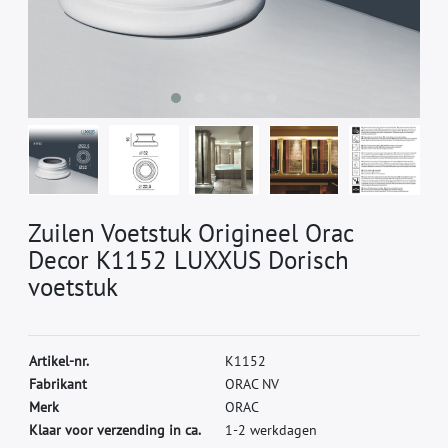
Zuilen Voetstuk Origineel Orac
Decor K1152 LUXXUS Dorisch
voetstuk
A
r
t
i
k
e
l
-
n
r
.
K
1
1
5
2
F
a
b
r
i
k
a
n
t
O
R
A
C
N
V
M
e
r
k
O
R
A
C
Klaar voor verzending in ca.
1-2 werkdagen