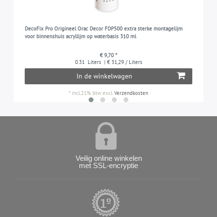
DecoFix Pro Origineel Orac Decor FDP500 extra sterke montagelijm
voor binnenshuis acryllijm op waterbasis 310 ml
€ 9,70 *
0.31
Liters
| € 31,29 / Liters
In de winkelwagen
*
incl.21% btw
excl.
Verzendkosten
Veilig online winkelen
met SSL-encryptie