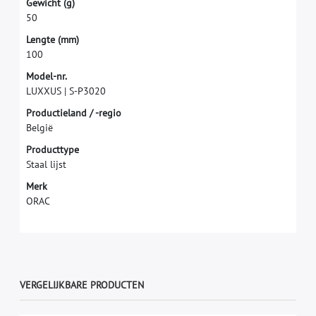
G
e
w
i
c
h
t
(
g
)
5
0
L
e
n
g
t
e
(
m
m
)
1
0
0
M
o
d
e
l
-
n
r
.
L
U
X
X
U
S
|
S
-
P
3
0
2
0
P
r
o
d
u
c
t
i
e
l
a
n
d
/
-
r
e
g
i
o
B
e
l
g
i
ë
P
r
o
d
u
c
t
t
y
p
e
S
t
a
a
l
l
i
j
s
t
M
e
r
k
O
R
A
C
VERGELIJKBARE PRODUCTEN