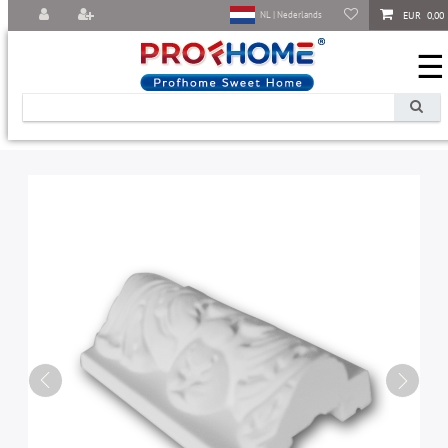
EUR 0,00
NL | Nederlands
☰