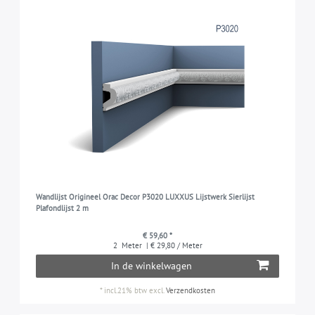
Wandlijst Origineel Orac Decor P3020 LUXXUS Lijstwerk Sierlijst
Plafondlijst 2 m
€ 59,60 *
2
Meter
| € 29,80 / Meter
In de winkelwagen
*
incl.21% btw
excl.
Verzendkosten