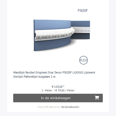
Wandlijst flexibel Origineel Orac Decor P3020F LUXXUS Lijstwerk
Sierlijst Plafondlijst buigzaam 2 m
€ 119,20 *
2
Meter
| € 59,60 / Meter
In de winkelwagen
*
incl.21% btw
excl.
Verzendkosten