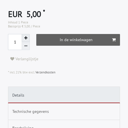
*
EUR 5,00
Inhoud
1
Piece
Basisprijs
€ 5,00 / Piece
In de winkelwagen
Verlanglijstje
* incl. 21% btw excl.
Verzendkosten
Details
Technische gegevens