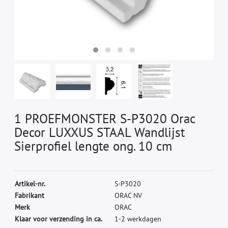
1 PROEFMONSTER S-P3020 Orac
Decor LUXXUS STAAL Wandlijst
Sierprofiel lengte ong. 10 cm
A
r
t
i
k
e
l
-
n
r
.
S
-
P
3
0
2
0
F
a
b
r
i
k
a
n
t
O
R
A
C
N
V
M
e
r
k
O
R
A
C
Klaar voor verzending in ca.
1-2 werkdagen