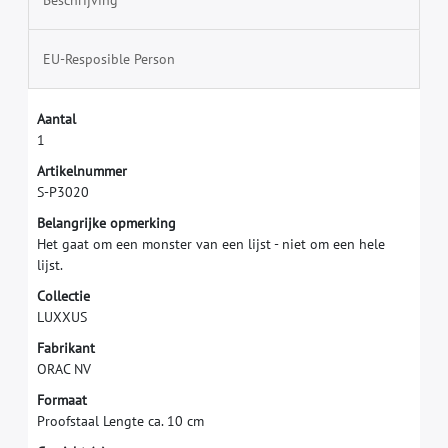
Beschrijving
EU-Resposible Person
A
a
n
t
a
l
1
A
r
t
i
k
e
l
n
u
m
m
e
r
S
-
P
3
0
2
0
B
e
l
a
n
g
r
i
j
k
e
o
p
m
e
r
k
i
n
g
H
e
t
g
a
a
t
o
m
e
e
n
m
o
n
s
t
e
r
v
a
n
e
e
n
l
i
j
s
t
-
n
i
e
t
o
m
e
e
n
h
e
l
e
l
i
j
s
t
.
C
o
l
l
e
c
t
i
e
L
U
X
X
U
S
F
a
b
r
i
k
a
n
t
O
R
A
C
N
V
F
o
r
m
a
a
t
P
r
o
o
f
s
t
a
a
l
L
e
n
g
t
e
c
a
.
1
0
c
m