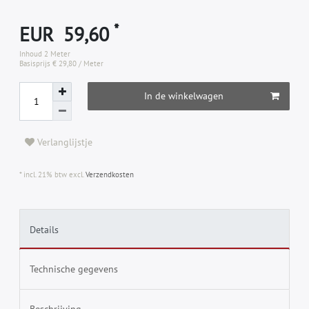
*
EUR 59,60
Inhoud
2
Meter
Basisprijs
€ 29,80 / Meter
In de winkelwagen
Verlanglijstje
* incl. 21% btw excl.
Verzendkosten
Details
Technische gegevens