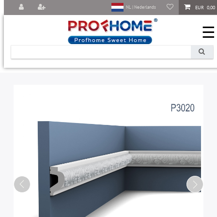
EUR 0,00
NL | Nederlands
☰