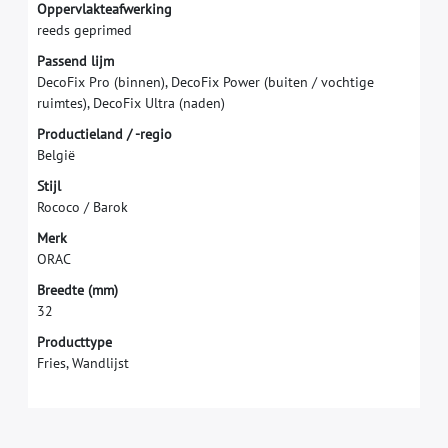
O
p
p
e
r
v
l
a
k
t
e
a
f
w
e
r
k
i
n
g
r
e
e
d
s
g
e
p
r
i
m
e
d
P
a
s
s
e
n
d
l
i
j
m
D
e
c
o
F
i
x
P
r
o
(
b
i
n
n
e
n
)
,
D
e
c
o
F
i
x
P
o
w
e
r
(
b
u
i
t
e
n
/
v
o
c
h
t
i
g
e
r
u
i
m
t
e
s
)
,
D
e
c
o
F
i
x
U
l
t
r
a
(
n
a
d
e
n
)
P
r
o
d
u
c
t
i
e
l
a
n
d
/
-
r
e
g
i
o
B
e
l
g
i
ë
S
t
i
j
l
R
o
c
o
c
o
/
B
a
r
o
k
M
e
r
k
O
R
A
C
B
r
e
e
d
t
e
(
m
m
)
3
2
Producttype
Fries, Wandlijst