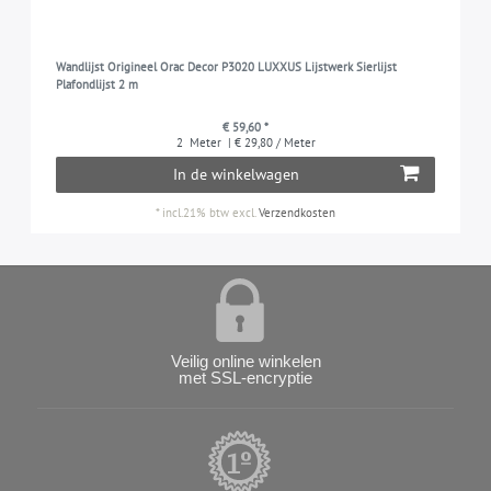
Wandlijst Origineel Orac Decor P3020 LUXXUS Lijstwerk Sierlijst
Plafondlijst 2 m
€ 59,60 *
2
Meter
| € 29,80 / Meter
In de winkelwagen
*
incl.21% btw
excl.
Verzendkosten
Veilig online winkelen
met SSL-encryptie