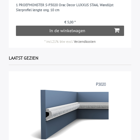
1 PROEFMONSTER S-P3020 Orac Decor LUXXUS STAAL Wandlijst
Sierprofiel lengte ong. 10 cm
€ 5,00 *
In de winkelwagen
*
incl.21% btw
excl.
Verzendkosten
LAATST GEZIEN