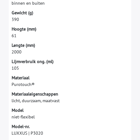
b
i
n
n
e
n
e
n
b
u
i
t
e
n
G
e
w
i
c
h
t
(
g
)
3
9
0
H
o
o
g
t
e
(
m
m
)
6
1
L
e
n
g
t
e
(
m
m
)
2
0
0
0
L
i
j
m
v
e
r
b
r
u
i
k
o
n
g
.
(
m
l
)
1
0
5
M
a
t
e
r
i
a
a
l
P
u
r
o
t
o
u
c
h
®
M
a
t
e
r
i
a
a
l
e
i
g
e
n
s
c
h
a
p
p
e
n
l
i
c
h
t
,
d
u
u
r
z
a
a
m
,
m
a
a
t
v
a
s
t
M
o
d
e
l
n
i
e
t
-
f
e
x
i
b
e
l
M
o
d
e
l
-
n
r
.
L
U
X
X
U
S
|
P
3
0
2
0