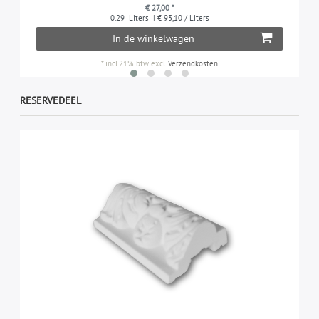
€ 27,00 *
0.29
Liters
| € 93,10 / Liters
In de winkelwagen
*
incl.21% btw
excl.
Verzendkosten
RESERVEDEEL