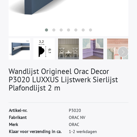
Wandlijst Origineel Orac Decor
P3020 LUXXUS Lijstwerk Sierlijst
Plafondlijst 2 m
A
r
t
i
k
e
l
-
n
r
.
P
3
0
2
0
F
a
b
r
i
k
a
n
t
O
R
A
C
N
V
M
e
r
k
O
R
A
C
Klaar voor verzending in ca.
1-2 werkdagen