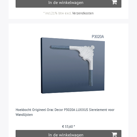
In de winkelwagen
*
incl.21% btw
excl.
Verzendkosten
Hoekbocht Origineel Orac Decor P3020A LUXXUS Sierelement voor
Wandlijsten
€ 53,60 *
In de winkelwagen