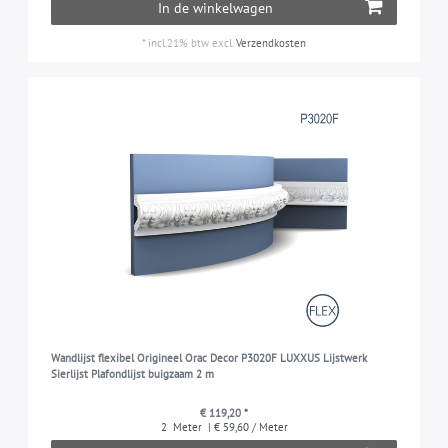
In de winkelwagen
*
incl.21% btw
excl.
Verzendkosten
Wandlijst flexibel Origineel Orac Decor P3020F LUXXUS Lijstwerk
Sierlijst Plafondlijst buigzaam 2 m
€ 119,20 *
2
Meter
| € 59,60 / Meter