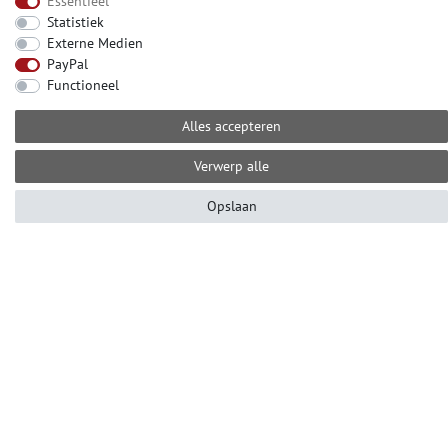
Essentieel
Statistiek
Hulp nodig? Bel ons op het nummer:
Externe Medien
+49 (0) 2104 833 11 22
PayPal
van maandag tot vrijdag
Functioneel
van 10.00 tot 16.00 uur (MET)
Alles accepteren
E-mail: info@profhome.nl
Verwerp alle
Opslaan
BETAALMOGELIJKHEDEN
SOCIALE MEDIA
© Copyright 2026 | e-Delux GmbH