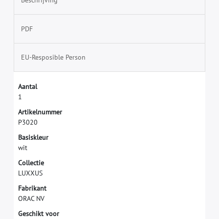
Beschrijving
PDF
EU-Resposible Person
A
a
n
t
a
l
1
A
r
t
i
k
e
l
n
u
m
m
e
r
P
3
0
2
0
B
a
s
i
s
k
l
e
u
r
w
i
t
C
o
l
l
e
c
t
i
e
L
U
X
X
U
S
F
a
b
r
i
k
a
n
t
O
R
A
C
N
V
G
e
s
c
h
i
k
t
v
o
o
r