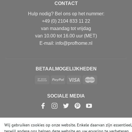
CONTACT
Hulp nodig? Bel ons op het nummer:
+49 (0) 2104 833 11 22
van maandag tot vrijdag
van 10.00 tot 16.00 uur (MET)
E-mail: info@profhome.nl
BETAALMOGELIJKHEDEN
SOCIALE MEDIA
Wij gebruiken cookies op onze website. Enkele daarvan zijn essentieel,
© Copyright 2026 | e-Delux GmbH
terwijl andere ons helpen deze website en uw ervaring te verbeteren.