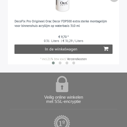
DecoFix Pro Origineel Orac Decor FDP500 extra sterke montagelijm
voor binnenshuis acryllijm op waterbasis 310 ml
€ 9,70 *
0.31
Liters
| € 31,29 / Liters
In de winkelwagen
*
incl.21% btw
excl.
Verzendkosten
Veilig online winkelen
met SSL-encryptie