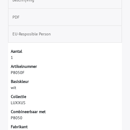
Beschrijving
PDF
EU-Resposible Person
A
a
n
t
a
l
1
A
r
t
i
k
e
l
n
u
m
m
e
r
P
8
0
5
0
F
B
a
s
i
s
k
l
e
u
r
w
i
t
C
o
l
l
e
c
t
i
e
L
U
X
X
U
S
C
o
m
b
i
n
e
e
r
b
a
a
r
m
e
t
P
8
0
5
0
F
a
b
r
i
k
a
n
t