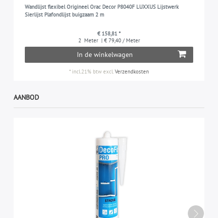
Wandlijst flexibel Origineel Orac Decor P8040F LUXXUS Lijstwerk
Sierlijst Plafondlijst buigzaam 2 m
€ 158,81 *
2
Meter
| € 79,40 / Meter
In de winkelwagen
*
incl.21% btw
excl.
Verzendkosten
AANBOD