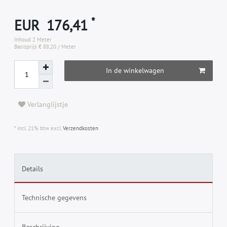
*
EUR 176,41
Inhoud
2
Meter
Basisprijs
€ 88,20 / Meter
In de winkelwagen
Verlanglijstje
* incl. 21% btw excl.
Verzendkosten
Details
Technische gegevens