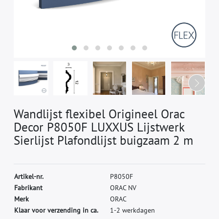
Wandlijst flexibel Origineel Orac
Decor P8050F LUXXUS Lijstwerk
Sierlijst Plafondlijst buigzaam 2 m
A
r
t
i
k
e
l
-
n
r
.
P
8
0
5
0
F
F
a
b
r
i
k
a
n
t
O
R
A
C
N
V
M
e
r
k
O
R
A
C
Klaar voor verzending in ca.
1-2 werkdagen