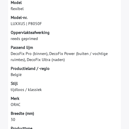
M
o
d
e
l
f
e
x
i
b
e
l
M
o
d
e
l
-
n
r
.
L
U
X
X
U
S
|
P
8
0
5
0
F
O
p
p
e
r
v
l
a
k
t
e
a
f
w
e
r
k
i
n
g
r
e
e
d
s
g
e
p
r
i
m
e
d
P
a
s
s
e
n
d
l
i
j
m
D
e
c
o
F
i
x
P
r
o
(
b
i
n
n
e
n
)
,
D
e
c
o
F
i
x
P
o
w
e
r
(
b
u
i
t
e
n
/
v
o
c
h
t
i
g
e
r
u
i
m
t
e
s
)
,
D
e
c
o
F
i
x
U
l
t
r
a
(
n
a
d
e
n
)
P
r
o
d
u
c
t
i
e
l
a
n
d
/
-
r
e
g
i
o
B
e
l
g
i
ë
S
t
i
j
l
t
i
j
d
l
o
o
s
/
k
l
a
s
s
i
e
k
M
e
r
k
O
R
A
C
B
r
e
e
d
t
e
(
m
m
)
3
0
Producttype