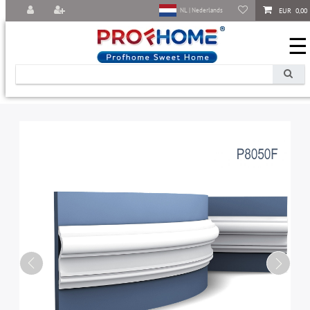
EUR 0,00
NL | Nederlands
☰