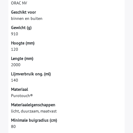
O
R
A
C
N
V
G
e
s
c
h
i
k
t
v
o
o
r
b
i
n
n
e
n
e
n
b
u
i
t
e
n
G
e
w
i
c
h
t
(
g
)
9
1
0
H
o
o
g
t
e
(
m
m
)
1
2
0
L
e
n
g
t
e
(
m
m
)
2
0
0
0
L
i
j
m
v
e
r
b
r
u
i
k
o
n
g
.
(
m
l
)
1
4
0
M
a
t
e
r
i
a
a
l
P
u
r
o
t
o
u
c
h
®
M
a
t
e
r
i
a
a
l
e
i
g
e
n
s
c
h
a
p
p
e
n
l
i
c
h
t
,
d
u
u
r
z
a
a
m
,
m
a
a
t
v
a
s
t
M
i
n
i
m
a
l
e
b
u
i
g
r
a
d
i
u
s
(
c
m
)
8
0